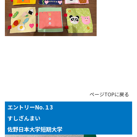
ページTOPに戻る
エントリーNo.１3
すしざんまい
【対象年齢】
１～３歳児
佐野日本大学短期大学