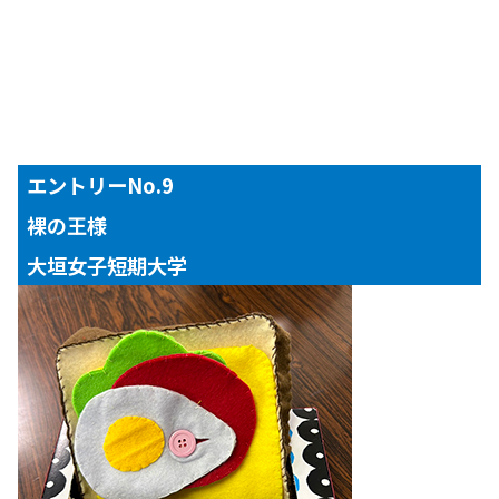
エントリーNo.9
裸の王様
大垣女子短期大学
【対象年齢】
１～３歳児