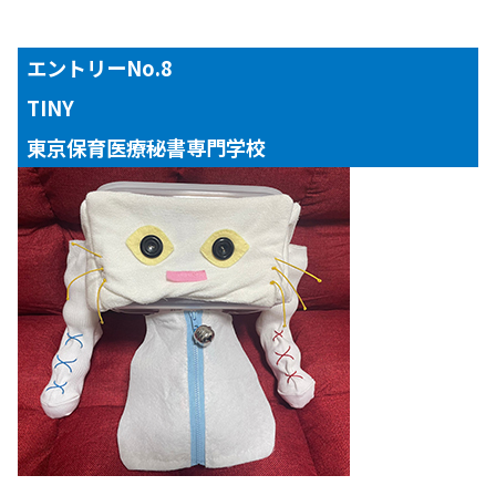
エントリーNo.8
TINY
東京保育医療秘書専門学校
【対象年齢】
１～３歳児