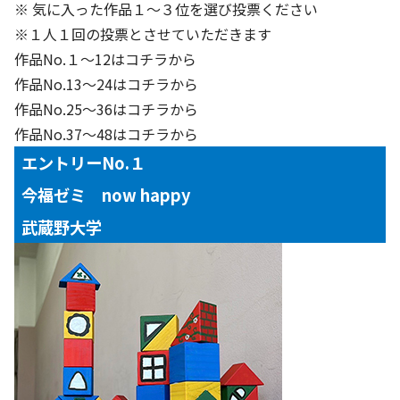
※ 気に入った作品１～３位を選び投票ください
※１人１回の投票とさせていただきます
基本方針
作品No.１～12はコチラから
安全と安心への取り組み
作品No.13～24はコチラから
作品No.25～36はコチラから
安全・安心にお通いいただくために
作品No.37～48はコチラから
活動報告
エントリーNo.１
お客様相談センター
今福ゼミ now happy
メッセージアーカイブス
武蔵野大学