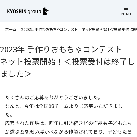
MENU
CLOSE
お知らせ
ホーム
2023年 手作りおもちゃコンテスト ネット投票開始！＜投票受付は
会社案内
2023年 手作りおもちゃコンテスト
ネット投票開始！＜投票受付は終了し
事業一覧
会社案内
ました＞
京進グループについて
企業理念
学習塾
教育理念
株主・投資家向け情報
学びの成果
サステナビリティ
たくさんのご応募ありがとうございました。
社長挨拶
学習塾について
なんと、今年は全国98チームよりご応募いただきまし
採用情報
お客さま満足度向上の取り組み
株主・投資家向け情報
会社概要／組織図
た。
語学学習
労働環境向上の取り組み
応募された作品は、昨年に引き続きどの作品も子どもたち
株主・株式関連情報
採用情報
Company’s Profile
お問い合わせ
ライフキャリア
が遊ぶ姿を思い浮かべながら作製されており、子どもたち
人材育成の取り組み
利用規約