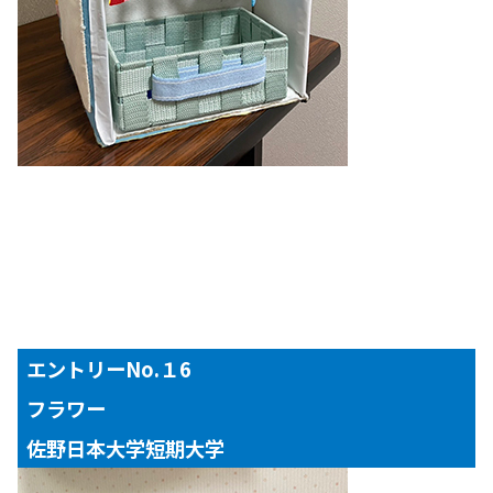
エントリーNo.１6
フラワー
佐野日本大学短期大学
【対象年齢】
１～３歳児