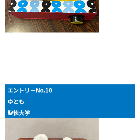
エントリーNo.10
ゆとも
聖徳大学
【対象年齢】
３歳児