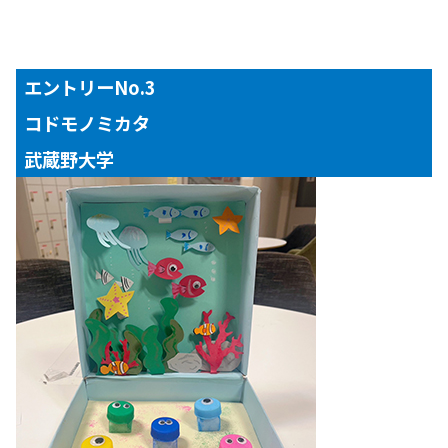
エントリーNo.3
コドモノミカタ
武蔵野大学
【対象年齢】
１～３歳児