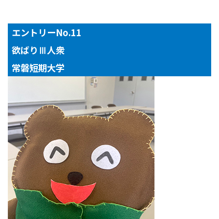
エントリーNo.11
欲ばりⅢ人衆
常磐短期大学
【対象年齢】
２～３歳児