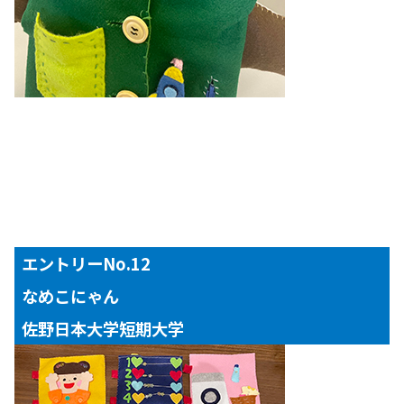
エントリーNo.12
なめこにゃん
佐野日本大学短期大学
【対象年齢】
３歳児