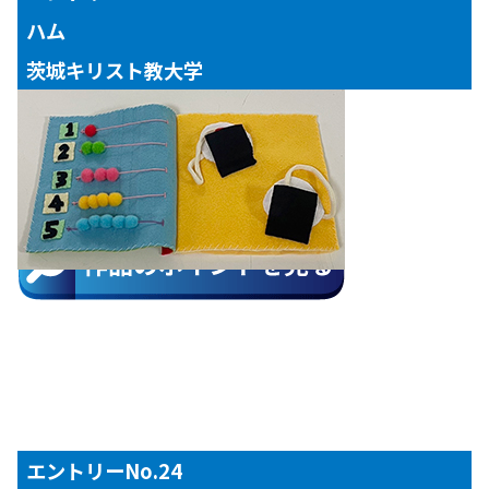
ハム
茨城キリスト教大学
【対象年齢】
３歳児
エントリーNo.24