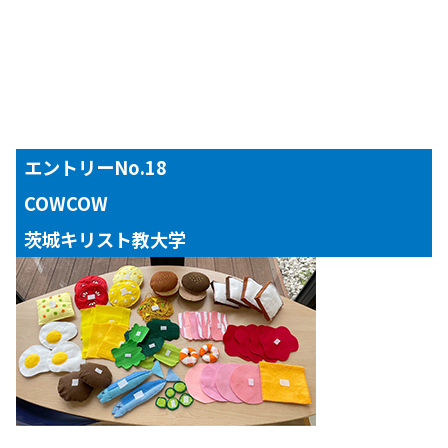
エントリーNo.18
COWCOW
茨城キリスト教大学
【対象年齢】
１～３歳児