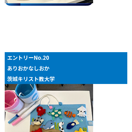
エントリーNo.20
ありおかなしおか
茨城キリスト教大学
【対象年齢】
２歳児