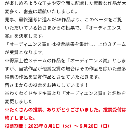
株主・投資家の皆さまへ
沿革
が楽しめるような工夫や安全面に配慮した素敵な作品が大
京進リクルートInstagram
育児・暮らし
個人情報保護方針
CSRレポート
変多く、審査は難航いたしました。
ビジョン／経営方針
社歌
新卒採用情報
京進グループの事業所
特別警報発令時の授業について
見事、最終選考に進んだ48作品より、このページをご覧
社会貢献活動
連結業績・財務
本社所在地
いただいている皆さまからの投票で、『オーディエンス
新卒採用デジタルパンフレット
Copyright © KYOSHIN Co., Ltd. All rights reserved.
ミャンマーへの支援活動
賞』を決定します。
IRライブラリー
京進グループが目指す姿
中途採用
オリジナルバッグプロジェクト
『オーディエンス賞』は投票結果を集計し、上位３チーム
IRカレンダー
子会社および関係会社
講師（アルバイト）募集
が受賞となります。
清華・京進発展フォーラム
ディスクロージャーポリシー
フランチャイズ事業
※得票上位３チームの作品を『オーディエンス賞』としま
保育事業 採用
立木奨学金
すが、当該作品が他賞受賞の場合はその作品を除いた最多
よくあるご質問
ソーシャルメディア公式アカウント
日本語教育事業 採用
得票の作品を受賞作品とさせていただきます。
価値創造の取り組み
免責事項
皆さまからの投票をお待ちしています！
介護事業 採用
DX（デジタル変革）
※わくわくドキドキ賞より『オーディエンス賞』と名称を
IRお問合せ
変更しました
DXビジョン・DX戦略
※たくさんの投票、ありがとうございました。投票受付は
終了しました。
Kyoshin Digital Academy
投票期間：2023年８月1日（火）～８月20日（日）
卓越した安全・安心を目指して