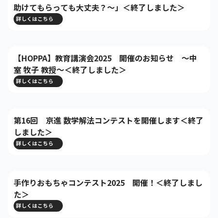
助けてもらっても大丈夫？～」＜終了しました＞
詳しくはこちら
基本方針
安全と安心への取り組み
【HOPPA】教育講演会2025 開催のお知らせ ～中
安全・安心にお通いいただくために
室 牧子 教授～＜終了しました＞
活動報告
詳しくはこちら
お客様相談センター
メッセージアーカイブス
第16回 京進 数学解法コンテストを開催します＜終了
しました＞
詳しくはこちら
手作りおもちゃコンテスト2025 開催！＜終了しまし
た＞
詳しくはこちら