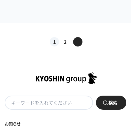
投
>
1
2
稿
ナ
ビ
ゲ
ー
シ
ョ
検
検索
ン
索:
お知らせ