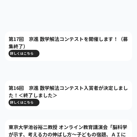
株主・投資家の皆さまへ
沿革
京進リクルートInstagram
育児・暮らし
個人情報保護方針
CSRレポート
ビジョン／経営方針
社歌
新卒採用情報
京進グループの事業所
特別警報発令時の授業について
社会貢献活動
連結業績・財務
本社所在地
新卒採用デジタルパンフレット
Copyright © KYOSHIN Co., Ltd. All rights reserved.
ミャンマーへの支援活動
IRライブラリー
京進グループが目指す姿
第17回 京進 数学解法コンテストを開催します！（募
中途採用
オリジナルバッグプロジェクト
集終了）
IRカレンダー
子会社および関係会社
講師（アルバイト）募集
詳しくはこちら
清華・京進発展フォーラム
ディスクロージャーポリシー
フランチャイズ事業
保育事業 採用
立木奨学金
よくあるご質問
ソーシャルメディア公式アカウント
日本語教育事業 採用
価値創造の取り組み
免責事項
第16回 京進 数学解法コンテスト入賞者が決定しまし
介護事業 採用
DX（デジタル変革）
た！＜終了しました＞
IRお問合せ
詳しくはこちら
DXビジョン・DX戦略
Kyoshin Digital Academy
東京大学池谷裕二教授 オンライン教育講演会「脳科学
が示す、考える力の伸ばし方～子どもの宿題、ＡＩに
卓越した安全・安心を目指して