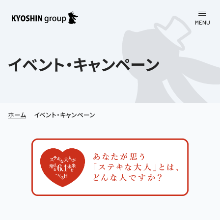
MENU
CLOSE
お知らせ
イベント・キャンペーン
会社案内
事業一覧
会社案内
ホーム
イベント・キャンペーン
京進グループについて
企業理念
学習塾
教育理念
株主・投資家向け情報
学びの成果
サステナビリティ
社長挨拶
学習塾について
採用情報
お客さま満足度向上の取り組み
株主・投資家向け情報
会社概要／組織図
語学学習
労働環境向上の取り組み
株主・株式関連情報
採用情報
Company’s Profile
お問い合わせ
ライフキャリア
人材育成の取り組み
利用規約