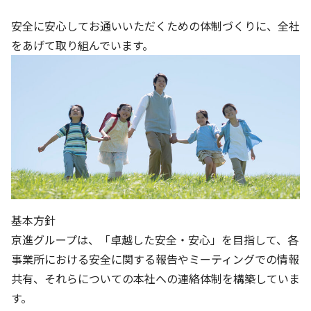
株主・投資家の皆さまへ
沿革
京進リクルートInstagram
育児・暮らし
個人情報保護方針
CSRレポート
安全に安心してお通いいただくための体制づくりに、全社
ビジョン／経営方針
社歌
新卒採用情報
京進グループの事業所
特別警報発令時の授業について
をあげて取り組んでいます。
社会貢献活動
連結業績・財務
本社所在地
新卒採用デジタルパンフレット
Copyright © KYOSHIN Co., Ltd. All rights reserved.
ミャンマーへの支援活動
IRライブラリー
京進グループが目指す姿
中途採用
オリジナルバッグプロジェクト
IRカレンダー
子会社および関係会社
講師（アルバイト）募集
清華・京進発展フォーラム
ディスクロージャーポリシー
フランチャイズ事業
保育事業 採用
立木奨学金
よくあるご質問
ソーシャルメディア公式アカウント
日本語教育事業 採用
価値創造の取り組み
免責事項
介護事業 採用
DX（デジタル変革）
基本方針
IRお問合せ
京進グループは、「卓越した安全・安心」を目指して、各
DXビジョン・DX戦略
事業所における安全に関する報告やミーティングでの情報
共有、それらについての本社への連絡体制を構築していま
Kyoshin Digital Academy
す。
卓越した安全・安心を目指して