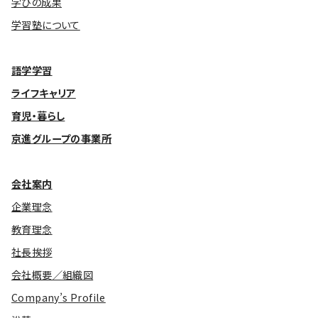
学びの成果
学習塾について
語学学習
ライフキャリア
育児・暮らし
京進グループの事業所
会社案内
企業理念
教育理念
社長挨拶
会社概要／組織図
Company’s Profile