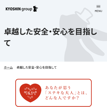
MENU
CLOSE
お知らせ
卓越した安全・安心を目指し
会社案内
て
事業一覧
会社案内
京進グループについて
企業理念
学習塾
ホーム
卓越した安全・安心を目指して
教育理念
株主・投資家向け情報
学びの成果
サステナビリティ
社長挨拶
学習塾について
採用情報
お客さま満足度向上の取り組み
株主・投資家向け情報
会社概要／組織図
語学学習
労働環境向上の取り組み
株主・株式関連情報
採用情報
Company’s Profile
お問い合わせ
ライフキャリア
人材育成の取り組み
利用規約