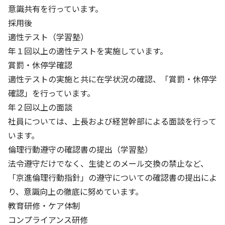
意識共有を行っています。
採用後
基本方針
適性テスト（学習塾）
安全と安心への取り組み
年１回以上の適性テストを実施しています。
安全・安心にお通いいただくために
賞罰・休停学確認
適性テストの実施と共に在学状況の確認、「賞罰・休停学
活動報告
確認」を行っています。
お客様相談センター
年２回以上の面談
社員については、上長および経営幹部による面談を行って
メッセージアーカイブス
います。
倫理行動遵守の確認書の提出（学習塾）
法令遵守だけでなく、生徒とのメール交換の禁止など、
「京進倫理行動指針」の遵守についての確認書の提出によ
り、意識向上の徹底に努めています。
教育研修・ケア体制
コンプライアンス研修