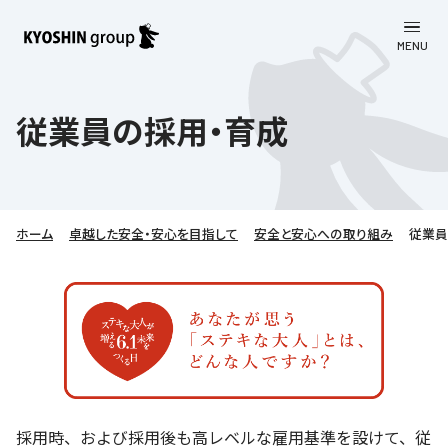
MENU
CLOSE
お知らせ
従業員の採用・育成
会社案内
事業一覧
会社案内
ホーム
卓越した安全・安心を目指して
安全と安心への取り組み
従業員
京進グループについて
企業理念
学習塾
教育理念
株主・投資家向け情報
学びの成果
サステナビリティ
社長挨拶
学習塾について
採用情報
お客さま満足度向上の取り組み
株主・投資家向け情報
会社概要／組織図
語学学習
労働環境向上の取り組み
株主・株式関連情報
採用情報
Company’s Profile
お問い合わせ
ライフキャリア
人材育成の取り組み
採用時、および採用後も高レベルな雇用基準を設けて、従
利用規約