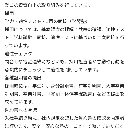
株主・投資家の皆さまへ
沿革
京進リクルートInstagram
育児・暮らし
業員の資質向上の取り組みを行っています。
個人情報保護方針
CSRレポート
ビジョン／経営方針
社歌
採用
新卒採用情報
京進グループの事業所
特別警報発令時の授業について
社会貢献活動
学力・適性テスト・2回の面接（学習塾）
連結業績・財務
本社所在地
新卒採用デジタルパンフレット
Copyright © KYOSHIN Co., Ltd. All rights reserved.
採用については、基本理念の理解と共鳴の確認、適性テス
ミャンマーへの支援活動
IRライブラリー
京進グループが目指す姿
ト、学科試験、面接、適性テストに基づいた二次面接を行
中途採用
オリジナルバッグプロジェクト
っています。
IRカレンダー
子会社および関係会社
講師（アルバイト）募集
適性チェック
清華・京進発展フォーラム
ディスクロージャーポリシー
フランチャイズ事業
問合せや電話連絡時などにも、採用担当者が言動や行動を
保育事業 採用
立木奨学金
意識的にチェックして適性を判断しています。
よくあるご質問
ソーシャルメディア公式アカウント
日本語教育事業 採用
価値創造の取り組み
各種証明書の提出
免責事項
介護事業 採用
採用時には、学生証、身分証明書、在学証明書、大学卒業
DX（デジタル変革）
IRお問合せ
証明書、卒業証書、「賞罰・休停学確認書」などの提出を
求めています。
DXビジョン・DX戦略
誓約書への承諾
Kyoshin Digital Academy
入社手続き時に、社内規定を記した誓約書の確認を内定者
に行います。安全・安心な塾の一員として働いていただく
卓越した安全・安心を目指して