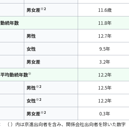
※2
男女差
11.6歳
均勤続年数
11.8年
男性
12.7年
女性
9.5年
男女差
3.2年
※
の平均勤続年数
12.2年
※2
男性
12.5年
※2
女性
12.2年
※2
男女差
0.3年
体 （ ）内は京進出向者を含み、関係会社出向者を除いた数字