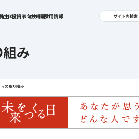
ィ・DX
株主・投資家向け情報
お知らせ
採用情報
サイト内検索
検索
卓越した安全・安心を目指して
へ
り組み
集
基本方針
活
安全と安心への取り組み
お
す姿
用
ポリシー
安全・安心にお通いいただくために
社
ティの取り組み
メッセージアーカイブス
式アカウント
ライフキャリアや就業
育児や
を支える
方針