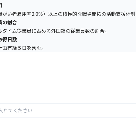
用
障がい者雇用率2.0％）以上の積極的な職場開拓の活動支援体制
員の割合
ルタイム従業員に占める外国籍の従業員数の割合。
取得日数
計画有給５日を含む。