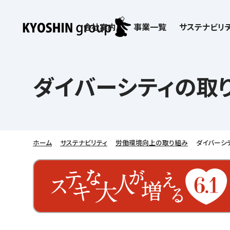
会社案内
事業一覧
サステナビリテ
検索:
サステナビリティ
会社案内
採用情報
株主・投資家向け情報
子どもたちの学びを支える
学習塾サービス一覧
ダイバーシティの取
お客さま満足度向上の取り組み
企業理念
京進リクルートInstagram
IR ニュース
価値創造の取り組み
社歌
講師（アルバイト）募
IRライブラリー
労働環境向上の取り組み
教育理念
新卒採用情報
株主・株式関連情報
社会貢献活動
本社所在地
保育士事業 採用
IRカレンダー
人材育成の取り組み
社長挨拶
新卒採用デジタルパンフレット
よくあるご質問
学びの成果
京進グループが目指
日本語教育事業 採
ディスクロージャー
会社概要／組織図
中途採用
株主・投資家の皆さまへ
子会社および関係会
介護事業 採用
免責事項
ホーム
サステナビリティ
労働環境向上の取り組み
ダイバーシ
Company’s Profile
ビジョン／経営方針
フランチャイズ事業
IRお問合せ
DX（デジタル変革）
沿革
連結業績・財務
ソーシャルメディア公
DXビジョン・DX戦略
情報セキュリティ方針
語学学習や留学
を支える
Kyoshin Digital Academy
デジタルガバナンス