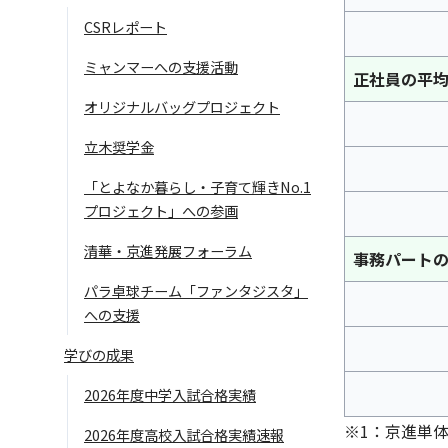
CSRレポート
ミャンマーへの支援活動
正社員の平
オリジナルバッグプロジェクト
立木奨学金
「とよなか暮らし・子育て輝きNo.1
プロジェクト」への参画
清華・京進発展フォーラム
事務パート
パラ卓球チーム「ファンタジスタ」
への支援
学びの成果
2026年度中学入試合格実績
※1：京進単
2026年度高校入試合格実績速報