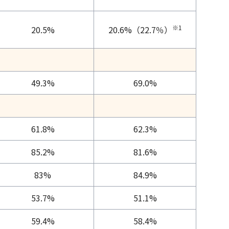
※1
20.5%
20.6%（22.7％）
49.3%
69.0%
61.8%
62.3%
85.2%
81.6%
83%
84.9%
53.7%
51.1%
59.4%
58.4%