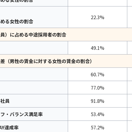
22.3%
占める女性の割合
社員）に占める中途採用者の割合
49.1%
格差（男性の賃金に対する女性の賃金の割合）
60.7%
77.0%
期社員
91.8%
イフ・バランス満足率
53.4%
AY達成率
57.2%