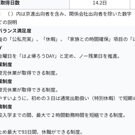
暇取得日数
14.2日
体 （ ）内は京進出向者を含み、関係会社出向者を除いた数字
ての説明
バランス満足度
査の「公私充実」、「休暇」、「家族との時間確保」項目の「
Y
金曜日を「はよ帰ろうDAY」と定め、ノー残業日を推進。
業制度
育児休業が取得できる制度。
業制度
育児休業が取得できる制度。
やすいように、初めの３日は通常出勤扱い（特別休暇）で短期
務制度
校入学までの間、最大で２時間勤務時間を短縮できる制度。
ため最大で93日間、休職ができる制度。