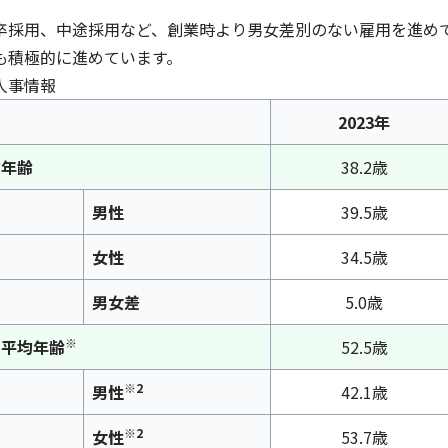
卒採用、中途採用など、創業時より男女差別のない雇用を進め
も積極的に進めています。
人事情報
2023年
均年齢
38.2歳
男性
39.5歳
イフキャリアサービス一覧へ
女性
34.5歳
育児・暮らしサー
男女差
5.0歳
※
の平均年齢
52.5歳
※2
男性
42.1歳
※2
女性
53.7歳