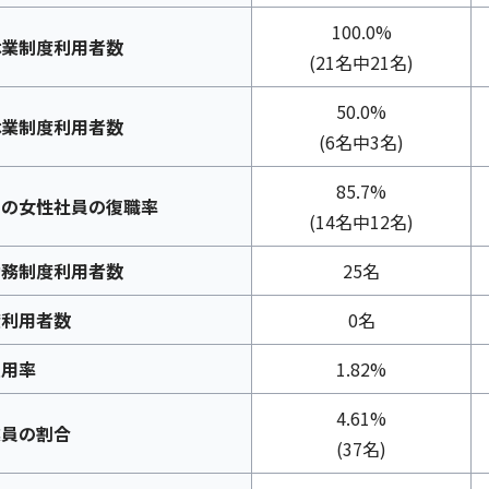
100.0%
休業制度利用者数
(21名中21名)
50.0%
休業制度利用者数
(6名中3名)
85.7%
らの女性社員の復職率
(14名中12名)
勤務制度利用者数
25名
度利用者数
0名
雇用率
1.82%
4.61%
業員の割合
(37名)