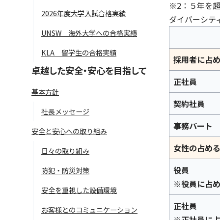
※2：５年を
2026年度大学入試合格実績
ダイバーシテ
UNSW 海外大学への合格実績
KLA 留学生の合格実績
採用者に占
卓越した安全・安心を目指して
正社員
基本方針
契約社員
社長メッセージ
事務パート
安全と安心への取り組み
女性の占め
日々の取り組み
役員
防犯・防災対策
※役員に占
安全を重視した設備環境
正社員
お客様とのコミュニケーション
※正社員に