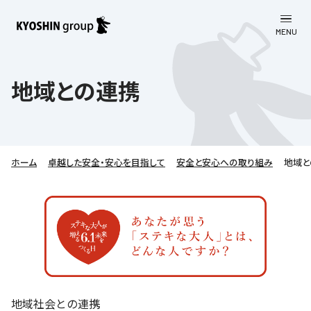
MENU
CLOSE
お知らせ
地域との連携
会社案内
事業一覧
会社案内
ホーム
卓越した安全・安心を目指して
安全と安心への取り組み
地域と
京進グループについて
企業理念
学習塾
教育理念
株主・投資家向け情報
学びの成果
サステナビリティ
社長挨拶
学習塾について
採用情報
お客さま満足度向上の取り組み
株主・投資家向け情報
会社概要／組織図
語学学習
労働環境向上の取り組み
株主・株式関連情報
採用情報
Company’s Profile
お問い合わせ
ライフキャリア
人材育成の取り組み
地域社会との連携
利用規約