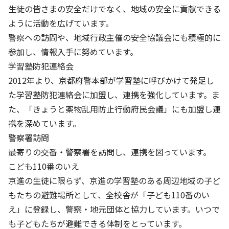
株主・投資家の皆さまへ
沿革
京進リクルートInstagram
育児・暮らし
生徒の皆さまの安全だけでなく、地域の安全に貢献できる
個人情報保護方針
CSRレポート
ビジョン／経営方針
社歌
ように活動を広げています。
新卒採用情報
京進グループの事業所
特別警報発令時の授業について
社会貢献活動
警察への訪問や、地域行政主催の安全協議会にも積極的に
連結業績・財務
本社所在地
新卒採用デジタルパンフレット
Copyright © KYOSHIN Co., Ltd. All rights reserved.
参加し、情報入手に努めています。
ミャンマーへの支援活動
IRライブラリー
京進グループが目指す姿
学習塾防犯連絡会
中途採用
オリジナルバッグプロジェクト
2012年より、京都府警本部が学習塾に呼びかけて発足し
IRカレンダー
子会社および関係会社
講師（アルバイト）募集
た学習塾防犯連絡会に加盟し、連携を強化しています。ま
清華・京進発展フォーラム
ディスクロージャーポリシー
フランチャイズ事業
た、「きょうと薬物乱用防止行動府民会議」にも加盟し連
保育事業 採用
立木奨学金
携を深めています。
よくあるご質問
ソーシャルメディア公式アカウント
日本語教育事業 採用
価値創造の取り組み
警察署訪問
免責事項
介護事業 採用
最寄りの交番・警察署を訪問し、連携を図っています。
DX（デジタル変革）
IRお問合せ
こども110番のいえ
京進の生徒に限らず、京進の学習塾のある周辺地域の子ど
DXビジョン・DX戦略
もたちの避難場所として、全校舎が「子ども110番のい
Kyoshin Digital Academy
え」に登録し、警察・地元団体と協力しています。いつで
も子どもたちが避難できる体制をとっています。
卓越した安全・安心を目指して