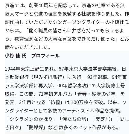
株主・投資家の皆さまへ
沿革
京進リクルートInstagram
育児・暮らし
京進では、創業40周年を記念して、京進の社章である無
個人情報保護方針
CSRレポート
ビジョン／経営方針
社歌
限大マークと京進の理念を象徴する社歌を作りました。作
新卒採用情報
京進グループの事業所
特別警報発令時の授業について
社会貢献活動
詞作曲していただいたシンガーソングライターの小椋佳氏
連結業績・財務
本社所在地
新卒採用デジタルパンフレット
Copyright © KYOSHIN Co., Ltd. All rights reserved.
からは、「働く職員の皆さんに共感を持ってもらえるよ
ミャンマーへの支援活動
IRライブラリー
京進グループが目指す姿
う、教育理念などの大事な言葉をできるだけ使った」とお
中途採用
オリジナルバッグプロジェクト
話をいただきました。
IRカレンダー
子会社および関係会社
講師（アルバイト）募集
小椋 佳 氏 プロフィール
清華・京進発展フォーラム
ディスクロージャーポリシー
フランチャイズ事業
保育事業 採用
立木奨学金
1944年東京上野生まれ。67年東京大学法学部卒業後、日
よくあるご質問
ソーシャルメディア公式アカウント
日本語教育事業 採用
本勧業銀行（現みずほ銀行）に入行。 93年退職。94年東
価値創造の取り組み
免責事項
京大学法学部に再入学、00年哲学専攻にて大学院修士号
介護事業 採用
DX（デジタル変革）
取得。この間、71年初アルバム「青春・砂漠の少年」を
IRお問合せ
発表。3作目となる「彷徨」は 100万枚を突破。以来、ソ
DXビジョン・DX戦略
ングライターとして多数のアーティストへ作品を提供。
「シクラメンのかほり」「俺たちの旅」「夢芝居」「愛し
Kyoshin Digital Academy
き日々」「愛燦燦」など 数多くのヒット作品がある。
卓越した安全・安心を目指して