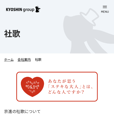
MENU
CLOSE
お知らせ
社歌
会社案内
事業一覧
会社案内
ホーム
会社案内
社歌
京進グループについて
企業理念
学習塾
教育理念
株主・投資家向け情報
学びの成果
サステナビリティ
社長挨拶
学習塾について
採用情報
お客さま満足度向上の取り組み
株主・投資家向け情報
会社概要／組織図
語学学習
労働環境向上の取り組み
株主・株式関連情報
採用情報
Company’s Profile
お問い合わせ
ライフキャリア
人材育成の取り組み
京進の社歌について
利用規約