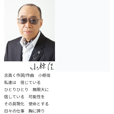
基本方針
安全と安心への取り組み
安全・安心にお通いいただくために
活動報告
お客様相談センター
メッセージアーカイブス
志高く
作詞/作曲 小椋佳
私達は 信じている
ひとりひとり 無限大に
宿している 可能性を
その具現化 使命とする
日々の仕事 胸に誇り