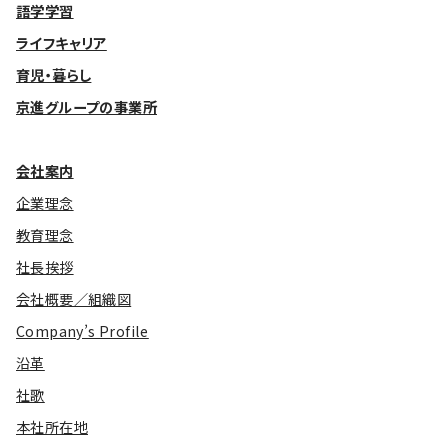
語学学習
ライフキャリア
育児・暮らし
京進グループの事業所
会社案内
企業理念
教育理念
社長挨拶
会社概要／組織図
Company’s Profile
沿革
社歌
本社所在地