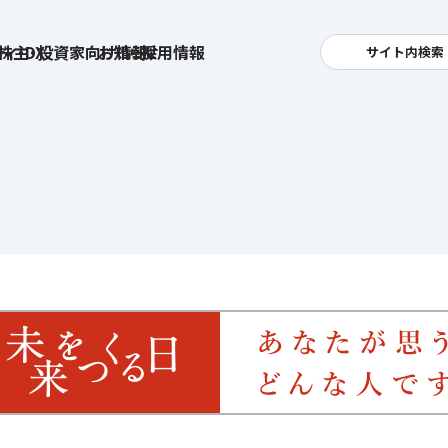
ィ・DX
株主・投資家向け情報
お知らせ
採用情報
サイト内検索
検索
卓越した安全・安心を目指して
へ
集
基本方針
活
安全と安心への取り組み
お
す姿
用
ポリシー
安全・安心にお通いいただくために
社
メッセージアーカイブス
式アカウント
ライフキャリアや就業
育児や
を支える
方針