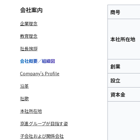
会社案内
商号
企業理念
教育理念
本社所在地
社長挨拶
会社概要／組織図
創業
Company’s Profile
語学学習サービス一覧へ
設立
ラ
沿革
資本金
社歌
本社所在地
京進グループが目指す姿
子会社および関係会社