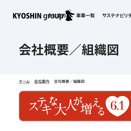
会社案内
事業一覧
サステナビリテ
検索:
サステナビリティ
会社案内
採用情報
株主・投資家向け情報
子どもたちの学びを支える
学習塾サービス一覧
会社概要／組織図
お客さま満足度向上の取り組み
企業理念
京進リクルートInstagram
IR ニュース
価値創造の取り組み
社歌
講師（アルバイト）募
IRライブラリー
労働環境向上の取り組み
教育理念
新卒採用情報
株主・株式関連情報
社会貢献活動
本社所在地
保育士事業 採用
IRカレンダー
人材育成の取り組み
社長挨拶
新卒採用デジタルパンフレット
よくあるご質問
学びの成果
京進グループが目指
日本語教育事業 採
ディスクロージャー
会社概要／組織図
中途採用
株主・投資家の皆さまへ
子会社および関係会
介護事業 採用
免責事項
ホーム
会社案内
会社概要／組織図
Company’s Profile
ビジョン／経営方針
フランチャイズ事業
IRお問合せ
DX（デジタル変革）
沿革
連結業績・財務
ソーシャルメディア公
DXビジョン・DX戦略
情報セキュリティ方針
語学学習や留学
を支える
Kyoshin Digital Academy
デジタルガバナンス