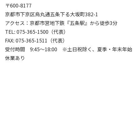
株主・投資家の皆さまへ
沿革
京進リクルートInstagram
育児・暮らし
〒600-8177
個人情報保護方針
CSRレポート
ビジョン／経営方針
社歌
京都市下京区烏丸通五条下る大坂町382-1
新卒採用情報
京進グループの事業所
特別警報発令時の授業について
社会貢献活動
アクセス：京都市営地下鉄『五条駅』から徒歩3分
連結業績・財務
本社所在地
新卒採用デジタルパンフレット
Copyright © KYOSHIN Co., Ltd. All rights reserved.
TEL: 075-365-1500（代表）
ミャンマーへの支援活動
IRライブラリー
京進グループが目指す姿
FAX: 075-365-1511（代表）
中途採用
オリジナルバッグプロジェクト
受付時間 9:45～18:00 ※土日祝除く、夏季・年末年始
IRカレンダー
子会社および関係会社
講師（アルバイト）募集
休業あり
清華・京進発展フォーラム
ディスクロージャーポリシー
フランチャイズ事業
保育事業 採用
立木奨学金
よくあるご質問
ソーシャルメディア公式アカウント
日本語教育事業 採用
価値創造の取り組み
免責事項
介護事業 採用
DX（デジタル変革）
IRお問合せ
DXビジョン・DX戦略
Kyoshin Digital Academy
卓越した安全・安心を目指して