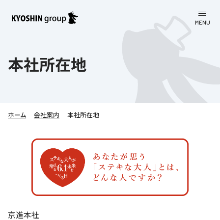
MENU
CLOSE
お知らせ
本社所在地
会社案内
事業一覧
会社案内
ホーム
会社案内
本社所在地
京進グループについて
企業理念
学習塾
教育理念
株主・投資家向け情報
学びの成果
サステナビリティ
社長挨拶
学習塾について
採用情報
お客さま満足度向上の取り組み
株主・投資家向け情報
会社概要／組織図
語学学習
労働環境向上の取り組み
株主・株式関連情報
採用情報
Company’s Profile
お問い合わせ
ライフキャリア
人材育成の取り組み
京進本社
利用規約