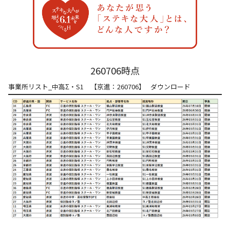
株主・投資家の皆さまへ
沿革
京進リクルートInstagram
育児・暮らし
個人情報保護方針
CSRレポート
ビジョン／経営方針
社歌
新卒採用情報
京進グループの事業所
特別警報発令時の授業について
社会貢献活動
連結業績・財務
本社所在地
新卒採用デジタルパンフレット
Copyright © KYOSHIN Co., Ltd. All rights reserved.
ミャンマーへの支援活動
IRライブラリー
京進グループが目指す姿
中途採用
260706時点
オリジナルバッグプロジェクト
IRカレンダー
子会社および関係会社
事業所リスト_中高Σ・S1 【京進：260706】
ダウンロード
講師（アルバイト）募集
清華・京進発展フォーラム
ディスクロージャーポリシー
フランチャイズ事業
保育事業 採用
立木奨学金
よくあるご質問
ソーシャルメディア公式アカウント
日本語教育事業 採用
価値創造の取り組み
免責事項
介護事業 採用
DX（デジタル変革）
IRお問合せ
DXビジョン・DX戦略
Kyoshin Digital Academy
卓越した安全・安心を目指して