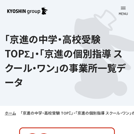
MENU
CLOSE
お知らせ
「京進の中学・高校受験
会社案内
TOPΣ」・「京進の個別指導 ス
事業一覧
会社案内
クール・ワン」の事業所一覧デ
京進グループについて
企業理念
学習塾
ータ
教育理念
株主・投資家向け情報
学びの成果
サステナビリティ
社長挨拶
学習塾について
採用情報
お客さま満足度向上の取り組み
株主・投資家向け情報
会社概要／組織図
ホーム
「京進の中学・高校受験 TOPΣ」・「京進の個別指導 スクール・ワン
語学学習
労働環境向上の取り組み
株主・株式関連情報
採用情報
Company’s Profile
お問い合わせ
ライフキャリア
人材育成の取り組み
利用規約