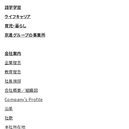
語学学習
ライフキャリア
育児・暮らし
京進グループの事業所
会社案内
企業理念
教育理念
社長挨拶
会社概要／組織図
Company’s Profile
沿革
社歌
本社所在地