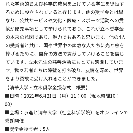
れた学術的および科学的成果を上げている学生を奨励す
るために設立されていると存じます。他の奨学金とは異
なり、公共サービスや文化・医療・スポーツ活動への貢
献が優先事項として挙げられており、これが立木奨学金
の本来の意図であり、魅力でもあると思います。他の4人
の受賞者と共に、国や世界中の素敵な人たちに光と熱を
捧げるために、自身の方法で貢献していけることを信じ
ています。立木先生の慈善活動にもとても感謝していま
す。我々若者たちは障壁を打ち破り、友情を深め、世界
をより勇敢に受け入れることができました。
【清華大学・立木奨学金授与式 概要】
■日時：2021年6月21日（月）11：00（現地時間10：
00）
■会場：京進と清華大学（社会科学学院）をオンラインで
繋ぎ開催
■奨学金授与者：5人