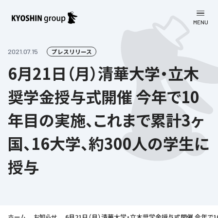
MENU
CLOSE
お知らせ
2021.07.15
プレスリリース
6月21日（月）清華大学・立木
会社案内
奨学金授与式開催 今年で10
事業一覧
会社案内
年目の実施、これまで累計3ヶ
京進グループについて
企業理念
学習塾
国、16大学、約300人の学生に
教育理念
株主・投資家向け情報
学びの成果
サステナビリティ
授与
社長挨拶
学習塾について
採用情報
お客さま満足度向上の取り組み
株主・投資家向け情報
会社概要／組織図
語学学習
労働環境向上の取り組み
株主・株式関連情報
採用情報
Company’s Profile
お問い合わせ
ライフキャリア
人材育成の取り組み
利用規約
ホーム
お知らせ
6月21日（月）清華大学・立木奨学金授与式開催 今年で1