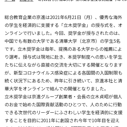
株主・投資家の皆さまへ
沿革
京進リクルートInstagram
育児・暮らし
個人情報保護方針
CSRレポート
ビジョン／経営方針
社歌
新卒採用情報
京進グループの事業所
総合教育企業の京進は2021年6月21日（月）、優秀な海外
特別警報発令時の授業について
社会貢献活動
連結業績・財務
本社所在地
の学生を経済的に支援する「立木奨学金」の授与式を、オ
新卒採用デジタルパンフレット
Copyright © KYOSHIN Co., Ltd. All rights reserved.
ミャンマーへの支援活動
ンラインで行いました。今回、奨学金が授与されたのは、
IRライブラリー
京進グループが目指す姿
中途採用
中国でも有数の大学である清華大学（北京市）の学生5名
オリジナルバッグプロジェクト
IRカレンダー
子会社および関係会社
です。立木奨学金は毎年、提携のある大学からの推薦によ
講師（アルバイト）募集
清華・京進発展フォーラム
り選考。授与式は現地に赴き、本奨学制度への思いを学生
ディスクロージャーポリシー
フランチャイズ事業
保育事業 採用
たちに伝えながら直接の交流を大切にする開催となります
立木奨学金
よくあるご質問
ソーシャルメディア公式アカウント
日本語教育事業 採用
が、新型コロナウイルス感染症による各国間の入国制限も
価値創造の取り組み
免責事項
続く状況下にあるため、昨年に引き続いて、京進本社と清
介護事業 採用
DX（デジタル変革）
華大学をオンラインで結んでの開催となりました。
IRお問合せ
立木奨学金は京進グループ創業者・会長の立木貞昭が個人
DXビジョン・DX戦略
のお金で始めた国際貢献活動のひとつで、人のために行動
できる次世代のリーダーにふさわしい学生を経済的に支援
Kyoshin Digital Academy
することを目的に2011年に創設され今年で10年目を迎え
卓越した安全・安心を目指して