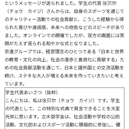
というメッセージが送られました。学生の代表 张贝尔
（チョウ カイジ）さんからは、自身のスポーツを通じて
のチャリティー活動での社会貢献と、こうした経験から得
られた喜びや達成感、未来への抱負などのスピーチがあり
ました。オンラインでの開催でしたが、双方の画面には笑
顔がたえず見られる和やかな式となりました。
京進グループでは、経営理念のひとつである「日本と世界
の教育・文化の向上、社会の進歩と善良化に貢献する」た
めの社会貢献活動を通じて、日本と諸外国との交流活動を
続け、ステキな大人が増える未来を作っていきたいと考え
ています。
学生代表あいさつ（抜粋）
こんにちは、私は张贝尔（チョウ カイジ）です。学生
の代表として、この特別な式典で発言できることを大変
光栄に思います。立木奨学金は、社会活動や学校の公的
活動、文化的およびスポーツ活動に積極的に参加し、優