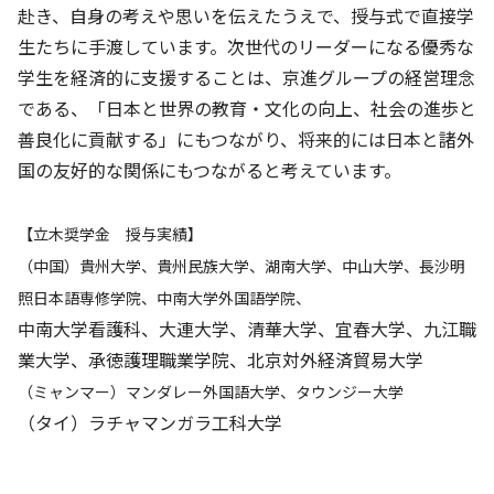
赴き、自身の考えや思いを伝えたうえで、授与式で直接学
生たちに手渡しています。次世代のリーダーになる優秀な
学生を経済的に支援することは、京進グループの経営理念
である、「日本と世界の教育・文化の向上、社会の進歩と
善良化に貢献する」にもつながり、将来的には日本と諸外
国の友好的な関係にもつながると考えています。
【立木奨学金 授与実績】
（中国）貴州大学、貴州民族大学、湖南大学、中山大学、長沙明
照日本語専修学院、中南大学外国語学院、
中南大学看護科、大連大学、清華大学、宜春大学、九江職
業大学、承徳護理職業学院、北京対外経済貿易大学
（ミャンマー）マンダレー外国語大学、タウンジー大学
（タイ）ラチャマンガラ工科大学