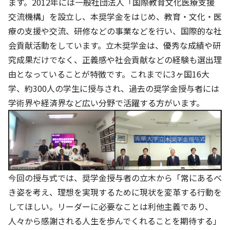
ます。2012年には一般社団法人「国際教育文化医療支援
交流機構」を設立し、本奨学金をはじめ、教育・文化・医
基本方針
療の支援や交流、研修などの事業などを行い、国際的な社
安全と安心への取り組み
会貢献活動をしています。立木奨学金は、優秀な成績や研
究成果だけでなく、正義感や社会貢献などの経験も選出理
安全・安心にお通いいただくために
由となっていることが特徴です。これまでに3ヶ国16大
活動報告
学、約300人の学生に授与され、過去の奨学金授与者には
学術界や経済界など広い分野で活躍する方がいます。
お客様相談センター
メッセージアーカイブス
今回の授与式では、奨学金授与者の立木から「常にあるべ
き姿を考え、理想を実現するために現状を変革する行動を
してほしい。リーダーに必要なことは利他主義であり、
人々から感謝される人生を歩んでくれることを期待する」