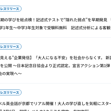
レスリリース
期の学びを総点検！記述式テストで“隠れた弱点”を早期発見 「T
小学1年生～中学3年生対象で受験料無料 記述式分析による客
レスリリース
が見える”企業発信】「大人になる不安」を社会からなくす。 新
トを公開 〜日本記念日協会より正式認定。宣言アクション第1
会の実現へ〜
レスリリース
ペル英会話が京都でリアル開催！大人の学び直しを気軽にスタ