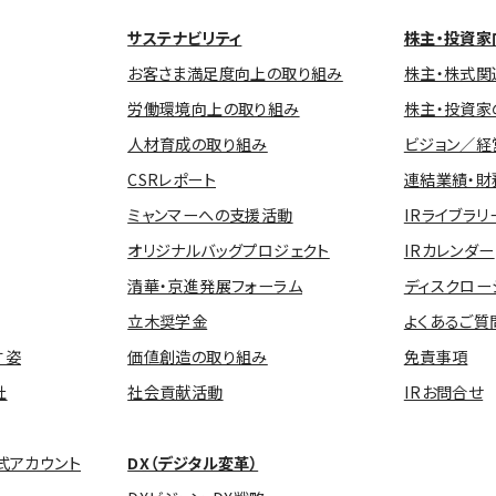
サステナビリティ
株主・投資家
お客さま満足度向上の取り組み
株主・株式関
労働環境向上の取り組み
株主・投資家
人材育成の取り組み
ビジョン／経
CSRレポート
連結業績・財
ミャンマーへの支援活動
IRライブラリ
オリジナルバッグプロジェクト
IRカレンダー
清華・京進発展フォーラム
ディスクロー
立木奨学金
よくあるご質
す姿
価値創造の取り組み
免責事項
社
社会貢献活動
IRお問合せ
式アカウント
DX（デジタル変革）