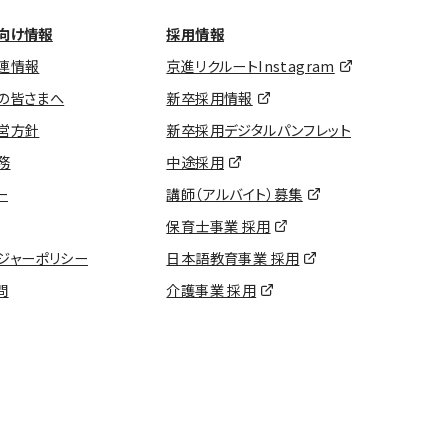
向け情報
採用情報
連情報
京進リクルートInstagram
の皆さまへ
新卒採用情報
営方針
新卒採用デジタルパンフレット
務
中途採用
ー
講師（アルバイト）募集
保育士事業 採用
ジャーポリシー
日本語教育事業 採用
問
介護事業 採用