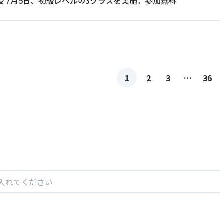
授 7月5日、初級レベルの3クラスを実施。参加無料
1
2
3
…
36