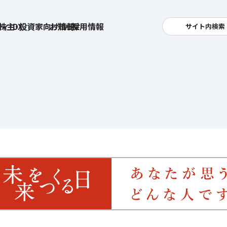
ィ・DX
株主・投資家向け情報
お知らせ
採用情報
サイト内検索
検索
卓越した安全・安心を目指して
へ
集
基本方針
活
安全と安心への取り組み
お
す姿
用
ポリシー
安全・安心にお通いいただくために
社
メッセージアーカイブス
式アカウント
ライフキャリアや就業
育児や
を支える
方針