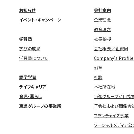
お知らせ
会社案内
イベント・キャンペーン
企業理念
教育理念
学習塾
社長挨拶
学びの成果
会社概要／組織図
学習塾について
Company’s Profile
沿革
語学学習
社歌
ライフキャリア
本社所在地
育児・暮らし
京進グループが目指
京進グループの事業所
子会社および関係会
フランチャイズ事業
ソーシャルメディア公