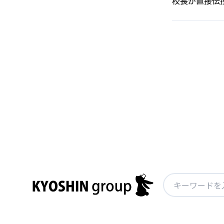
校長が直接伝
投
稿
ナ
ビ
ゲ
ー
シ
ョ
検
ン
索: