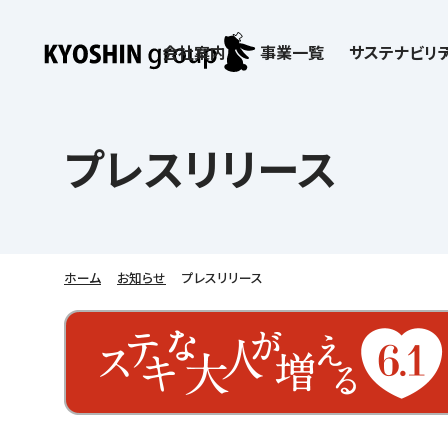
会社案内
事業一覧
サステナビリテ
検索:
サステナビリティ
会社案内
採用情報
株主・投資家向け情報
子どもたちの学びを支える
学習塾サービス一覧
プレスリリース
お客さま満足度向上の取り組み
企業理念
京進リクルートInstagram
IR ニュース
価値創造の取り組み
社歌
講師（アルバイト）募
IRライブラリー
労働環境向上の取り組み
教育理念
新卒採用情報
株主・株式関連情報
社会貢献活動
本社所在地
保育士事業 採用
IRカレンダー
人材育成の取り組み
社長挨拶
新卒採用デジタルパンフレット
よくあるご質問
学びの成果
京進グループが目指
日本語教育事業 採
ディスクロージャー
会社概要／組織図
中途採用
株主・投資家の皆さまへ
子会社および関係会
介護事業 採用
免責事項
ホーム
お知らせ
プレスリリース
Company’s Profile
ビジョン／経営方針
フランチャイズ事業
IRお問合せ
DX（デジタル変革）
沿革
連結業績・財務
ソーシャルメディア公
DXビジョン・DX戦略
情報セキュリティ方針
語学学習や留学
を支える
Kyoshin Digital Academy
デジタルガバナンス