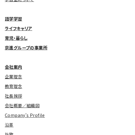
語学学習
ライフキャリア
育児・暮らし
京進グループの事業所
会社案内
企業理念
教育理念
社長挨拶
会社概要／組織図
Company’s Profile
沿革
社歌