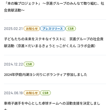
「本の輪プロジェクト」 ～京進グループのみんなで取り組む、社
会貢献活動～
基本方針
安全と安心への取り組み
2025.02.21
お知らせ
プレスリリース
CSR
安全・安心にお通いいただくために
子どもたちの未来をステキなイラストに 京進グループの社会貢
活動報告
献活動（京進×だいまるきょうとっこがくえん コラボ企画）
お客様相談センター
メッセージアーカイブス
2024.12.22
CSR
2024年伊庭内湖ヨシ刈りにボランティア参加しました
2024.06.19
お知らせ
CSR
車椅子選手を中心とした卓球チームへの活動支援を決定しまし