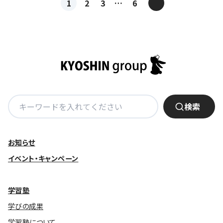
投
>
1
2
3
…
6
稿
ナ
ビ
ゲ
ー
シ
ョ
検
検索
ン
索:
お知らせ
イベント・キャンペーン
学習塾
学びの成果
学習塾について