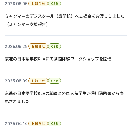
株主・投資家の皆さまへ
沿革
2026.08.06
京進リクルートInstagram
育児・暮らし
お知らせ
CSR
個人情報保護方針
CSRレポート
ビジョン／経営方針
社歌
新卒採用情報
京進グループの事業所
ミャンマーのデフスクール（聾学校）へ支援金をお渡ししました
特別警報発令時の授業について
社会貢献活動
連結業績・財務
本社所在地
（ミャンマー支援報告）
新卒採用デジタルパンフレット
Copyright © KYOSHIN Co., Ltd. All rights reserved.
ミャンマーへの支援活動
IRライブラリー
京進グループが目指す姿
中途採用
オリジナルバッグプロジェクト
2025.08.28
お知らせ
CSR
IRカレンダー
子会社および関係会社
講師（アルバイト）募集
清華・京進発展フォーラム
京進の日本語学校KLAにて茶道体験ワークショップを開催
ディスクロージャーポリシー
フランチャイズ事業
保育事業 採用
立木奨学金
よくあるご質問
ソーシャルメディア公式アカウント
日本語教育事業 採用
価値創造の取り組み
2025.06.09
お知らせ
CSR
免責事項
介護事業 採用
DX（デジタル変革）
京進の日本語学校KLAの職員と外国人留学生が荒川消防署から表
IRお問合せ
彰されました
DXビジョン・DX戦略
Kyoshin Digital Academy
2025.04.14
お知らせ
CSR
卓越した安全・安心を目指して