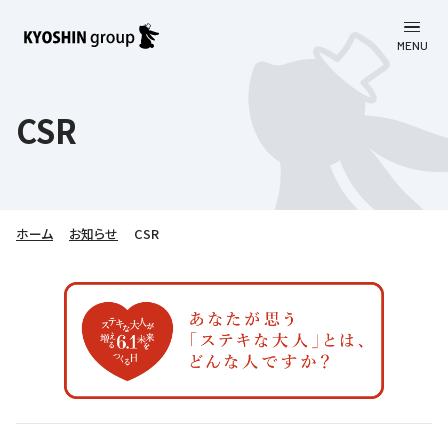
MENU
CLOSE
お知らせ
CSR
会社案内
事業一覧
会社案内
ホーム
お知らせ
CSR
京進グループについて
企業理念
学習塾
教育理念
株主・投資家向け情報
学びの成果
サステナビリティ
社長挨拶
学習塾について
採用情報
お客さま満足度向上の取り組み
株主・投資家向け情報
会社概要／組織図
語学学習
労働環境向上の取り組み
株主・株式関連情報
採用情報
Company’s Profile
お問い合わせ
ライフキャリア
人材育成の取り組み
利用規約