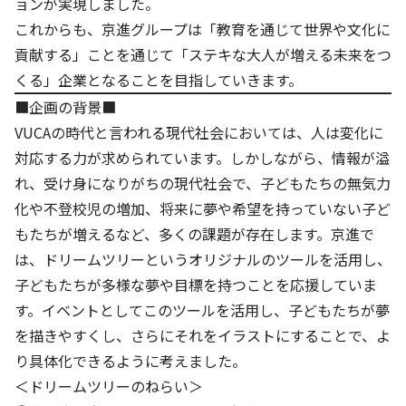
ョンが実現しました。
これからも、京進グループは「教育を通じて世界や文化に
基本方針
貢献する」ことを通じて「ステキな大人が増える未来をつ
安全と安心への取り組み
くる」企業となることを目指していきます。
■企画の背景■
安全・安心にお通いいただくために
VUCAの時代と言われる現代社会においては、人は変化に
活動報告
対応する力が求められています。しかしながら、情報が溢
れ、受け身になりがちの現代社会で、子どもたちの無気力
お客様相談センター
化や不登校児の増加、将来に夢や希望を持っていない子ど
メッセージアーカイブス
もたちが増えるなど、多くの課題が存在します。京進で
は、ドリームツリーというオリジナルのツールを活用し、
子どもたちが多様な夢や目標を持つことを応援していま
す。イベントとしてこのツールを活用し、子どもたちが夢
を描きやすくし、さらにそれをイラストにすることで、よ
り具体化できるように考えました。
＜ドリームツリーのねらい＞