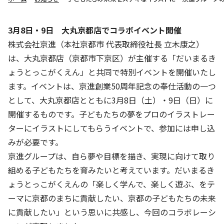
株主・投資家の皆さまへ
沿革
京進リクルートInstagram
育児・暮らし
個人情報保護方針
CSRレポート
ビジョン／経営方針
社歌
新卒採用情報
京進グループの事業所
3月8日・9日 大丸京都店でコラボイベント開催
特別警報発令時の授業について
社会貢献活動
連結業績・財務
本社所在地
株式会社京進（本社京都市 代表取締役社長 立木康之）
新卒採用デジタルパンフレット
Copyright © KYOSHIN Co., Ltd. All rights reserved.
ミャンマーへの支援活動
は、大丸京都店（京都市下京区）が主催する「だいまるき
IRライブラリー
京進グループが目指す姿
中途採用
ょうとっこがくえん」と共同で特別イベントを開催いたし
オリジナルバッグプロジェクト
IRカレンダー
子会社および関係会社
ます。イベントは、京進創業50周年記念の奉仕活動の一つ
講師（アルバイト）募集
清華・京進発展フォーラム
として、大丸京都店とともに3月8日（土）・9日（日）に
ディスクロージャーポリシー
フランチャイズ事業
保育事業 採用
開催するものです。子どもたちの夢をプロのイラストレー
立木奨学金
よくあるご質問
ソーシャルメディア公式アカウント
日本語教育事業 採用
ターにイラストにしてもらうイベントで、参加には申し込
価値創造の取り組み
免責事項
みが必要です。
介護事業 採用
DX（デジタル変革）
京進グループは、自ら夢や目標を描き、実現に向けて取り
IRお問合せ
組める子どもたちを育みたいと考えています。だいまるき
DXビジョン・DX戦略
ょうとっこがくえんの「楽しく学んで、楽しく遊ぶ、をテ
ーマに京都のまちに貢献したい、京都の子どもたちの未来
Kyoshin Digital Academy
に貢献したい」という思いに共感し、今回のコラボレーシ
卓越した安全・安心を目指して