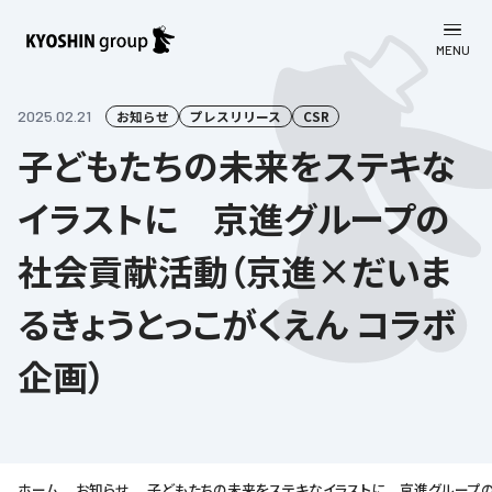
MENU
CLOSE
お知らせ
2025.02.21
お知らせ
プレスリリース
CSR
子どもたちの未来をステキな
会社案内
イラストに 京進グループの
事業一覧
会社案内
社会貢献活動（京進×だいま
京進グループについて
企業理念
学習塾
るきょうとっこがくえん コラボ
教育理念
株主・投資家向け情報
学びの成果
サステナビリティ
企画）
社長挨拶
学習塾について
採用情報
お客さま満足度向上の取り組み
株主・投資家向け情報
会社概要／組織図
語学学習
労働環境向上の取り組み
株主・株式関連情報
採用情報
Company’s Profile
お問い合わせ
ライフキャリア
人材育成の取り組み
利用規約
ホーム
お知らせ
子どもたちの未来をステキなイラストに 京進グループの