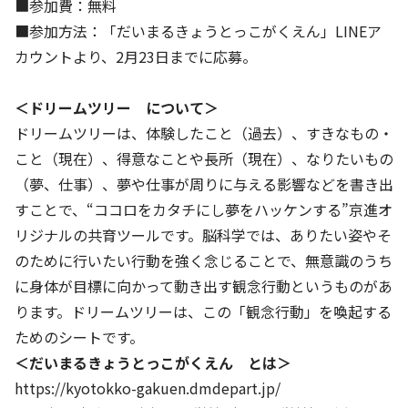
■参加費：無料
■参加方法：「だいまるきょうとっこがくえん」LINEア
カウントより、2月23日までに応募。
＜ドリームツリー について＞
ドリームツリーは、体験したこと（過去）、すきなもの・
こと（現在）、得意なことや長所（現在）、なりたいもの
（夢、仕事）、夢や仕事が周りに与える影響などを書き出
すことで、“ココロをカタチにし夢をハッケンする”京進オ
リジナルの共育ツールです。脳科学では、ありたい姿やそ
のために行いたい行動を強く念じることで、無意識のうち
に身体が目標に向かって動き出す観念行動というものがあ
ります。ドリームツリーは、この「観念行動」を喚起する
ためのシートです。
＜だいまるきょうとっこがくえん とは＞
https://kyotokko-gakuen.dmdepart.jp/