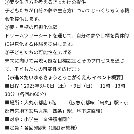
①夢や生き方を考えるきっかけの提供
子どもたちが自分の夢や生き方についてじっくり考える機
会を提供します。
②夢・目標の可視化体験
ドリームツリーシートを通じて、自分の夢や目標を具体的
に視覚化する体験を提供します。
③子どもたちの可能性を広げる
未来に向けて実現可能な目標設定とそのプロセスを通じ
て、子どもたちの可能性を広げます。
【京進×だいまるきょうとっこがくえん イベント概要】
■日程：2025年3月8日（土）・9日（日） 11時／13時
30分（各回約60分）
■場所：大丸京都店 6階 （阪急京都線「烏丸」駅・京
都市営地下鉄烏丸線「四条」駅、地下道直結）
■対象：小学生 ※保護者同伴
■定員：各回5組様（1組1家族様）