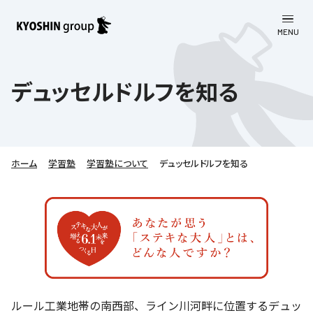
MENU
CLOSE
お知らせ
デュッセルドルフを知る
会社案内
事業一覧
会社案内
ホーム
学習塾
学習塾について
デュッセルドルフを知る
京進グループについて
企業理念
学習塾
教育理念
株主・投資家向け情報
学びの成果
サステナビリティ
社長挨拶
学習塾について
採用情報
お客さま満足度向上の取り組み
株主・投資家向け情報
会社概要／組織図
語学学習
労働環境向上の取り組み
株主・株式関連情報
採用情報
Company’s Profile
お問い合わせ
ライフキャリア
人材育成の取り組み
ルール工業地帯の南西部、ライン川河畔に位置するデュッ
利用規約