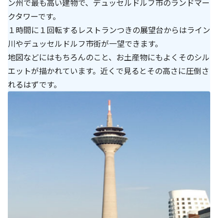
ン州で最も高い建物で、デュッセルドルフ市のランドマー
クタワーです。
基本方針
１時間に１回転するレストランつきの展望台からはライン
安全と安心への取り組み
川やデュッセルドルフ市街が一望できます。
地図などにはもちろんのこと、お土産物にもよくそのシル
安全・安心にお通いいただくために
エットが描かれています。近くで見るとその高さに圧倒さ
活動報告
れるはずです。
お客様相談センター
メッセージアーカイブス