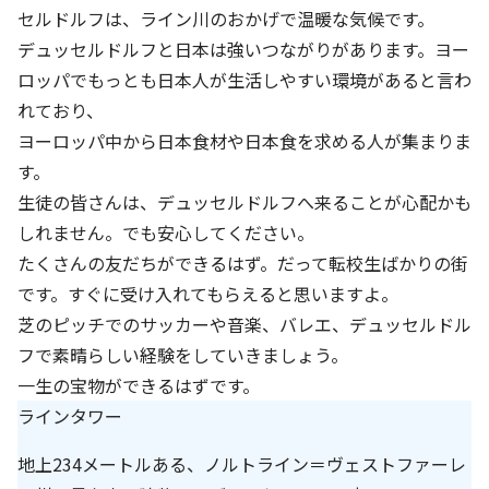
株主・投資家の皆さまへ
沿革
京進リクルートInstagram
育児・暮らし
セルドルフは、ライン川のおかげで温暖な気候です。
個人情報保護方針
CSRレポート
ビジョン／経営方針
社歌
デュッセルドルフと日本は強いつながりがあります。ヨー
新卒採用情報
京進グループの事業所
特別警報発令時の授業について
社会貢献活動
ロッパでもっとも日本人が生活しやすい環境があると言わ
連結業績・財務
本社所在地
新卒採用デジタルパンフレット
Copyright © KYOSHIN Co., Ltd. All rights reserved.
れており、
ミャンマーへの支援活動
IRライブラリー
京進グループが目指す姿
ヨーロッパ中から日本食材や日本食を求める人が集まりま
中途採用
オリジナルバッグプロジェクト
す。
IRカレンダー
子会社および関係会社
講師（アルバイト）募集
生徒の皆さんは、デュッセルドルフへ来ることが心配かも
清華・京進発展フォーラム
ディスクロージャーポリシー
フランチャイズ事業
しれません。でも安心してください。
保育事業 採用
立木奨学金
たくさんの友だちができるはず。だって転校生ばかりの街
よくあるご質問
ソーシャルメディア公式アカウント
日本語教育事業 採用
価値創造の取り組み
です。すぐに受け入れてもらえると思いますよ。
免責事項
介護事業 採用
芝のピッチでのサッカーや音楽、バレエ、デュッセルドル
DX（デジタル変革）
IRお問合せ
フで素晴らしい経験をしていきましょう。
一生の宝物ができるはずです。
DXビジョン・DX戦略
ラインタワー
Kyoshin Digital Academy
地上234メートルある、ノルトライン＝ヴェストファーレ
卓越した安全・安心を目指して