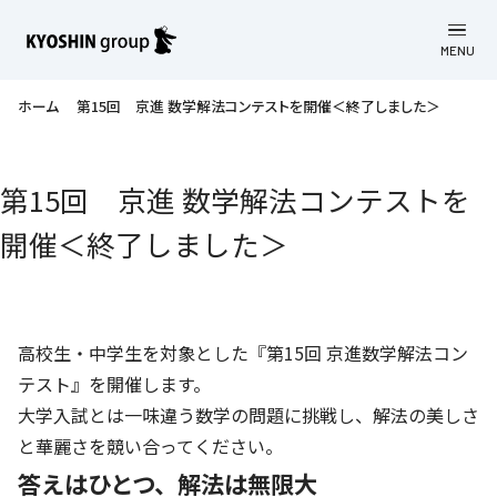
MENU
CLOSE
お知らせ
ホーム
第15回 京進 数学解法コンテストを開催＜終了しました＞
会社案内
第15回 京進 数学解法コンテストを
事業一覧
会社案内
開催＜終了しました＞
京進グループについて
企業理念
学習塾
教育理念
株主・投資家向け情報
学びの成果
サステナビリティ
高校生・中学生を対象とした『第15回 京進数学解法コン
社長挨拶
学習塾について
テスト』を開催します。
採用情報
お客さま満足度向上の取り組み
株主・投資家向け情報
会社概要／組織図
大学入試とは一味違う数学の問題に挑戦し、解法の美しさ
語学学習
労働環境向上の取り組み
と華麗さを競い合ってください。
株主・株式関連情報
採用情報
Company’s Profile
お問い合わせ
ライフキャリア
答えはひとつ、解法は無限大
人材育成の取り組み
利用規約