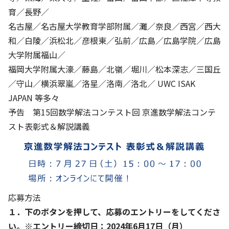
育／長野／
名古屋／名古屋大学教育学部附属／灘／奈良／西宮／西大
和／白陵／浜松北／彦根東／弘前／広島／広島学院／広島
大学附属福山／
福岡大学附属大濠／藤島／北嶺／堀川／松本深志／三国丘
／守山／横浜翠嵐／洛星／洛南／洛北／ UWC ISAK
JAPAN 等多々
予告 第15回数学解法コンテスト回 京進数学解法コンテ
スト表彰式＆解説講義
応募方法
１．下のボタンを押して、応募のエントリーをしてくださ
い。※エントリー締切日：2024年6月17日（月）