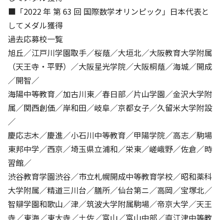
■「2022 年 第 63 回 国際数学オリンピック」日本代表と
してメダル獲得
過去応募校一覧
旭丘／江戸川学園取手／桜蔭／大垣北／大阪教育大学附属
（天王寺・平野）／大阪星光学院／大阪桐蔭／海城／開成
／開智／
海陽中等教育／加古川東／春日部／片山学園／金沢大学附
属／関西創価／岸和田／岐阜／京都女子／久留米大学附設
／
慶応志木／慶進／小石川中等教育／甲陽学院／高志／駒場
東邦中学／西京／埼玉県立浦和／栄東／嵯峨野／佐倉／時
習館／
渋谷教育学園渋谷／市立札幌開成中等教育学校／昭和薬科
大学附属／精道三川台／膳所／仙台第ニ／高岡／宝塚北／
智辯学園和歌山／津／筑波大学附属駒場／帝京大学／天王
寺／東海／東大寺／土佐／富山／富山中部／直江津中等教