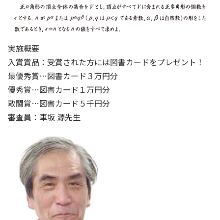
基本方針
安全と安心への取り組み
実施概要
入賞賞品：受賞された方には図書カードをプレゼント！
安全・安心にお通いいただくために
最優秀賞…図書カード３万円分
活動報告
優秀賞…図書カード１万円分
お客様相談センター
敢闘賞…図書カード５千円分
審査員：車坂 源先生
メッセージアーカイブス