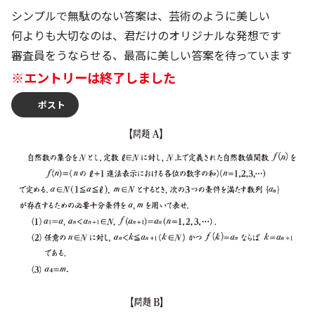
株主・投資家の皆さまへ
沿革
京進リクルートInstagram
育児・暮らし
シンプルで無駄のない答案は、芸術のように美しい
個人情報保護方針
CSRレポート
ビジョン／経営方針
社歌
何よりも大切なのは、君だけのオリジナルな発想です
新卒採用情報
京進グループの事業所
特別警報発令時の授業について
社会貢献活動
審査員をうならせる、最高に美しい答案を待っています
連結業績・財務
本社所在地
新卒採用デジタルパンフレット
Copyright © KYOSHIN Co., Ltd. All rights reserved.
※エントリーは終了しました
ミャンマーへの支援活動
IRライブラリー
京進グループが目指す姿
中途採用
オリジナルバッグプロジェクト
ポスト
IRカレンダー
子会社および関係会社
講師（アルバイト）募集
清華・京進発展フォーラム
ディスクロージャーポリシー
フランチャイズ事業
保育事業 採用
立木奨学金
よくあるご質問
ソーシャルメディア公式アカウント
日本語教育事業 採用
価値創造の取り組み
免責事項
介護事業 採用
DX（デジタル変革）
IRお問合せ
DXビジョン・DX戦略
Kyoshin Digital Academy
卓越した安全・安心を目指して