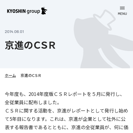
MENU
CLOSE
お知らせ
2014.06.01
京進のＣＳＲ
会社案内
事業一覧
会社案内
京進グループについて
企業理念
学習塾
ホーム
京進のＣＳＲ
教育理念
株主・投資家向け情報
学びの成果
サステナビリティ
今年度も、2014年度版
ＣＳＲレポート
を５月に発行し、
社長挨拶
全従業員に配布しました。
学習塾について
採用情報
お客さま満足度向上の取り組み
株主・投資家向け情報
会社概要／組織図
ＣＳＲに関する活動を、京進がレポートとして発行し始め
語学学習
労働環境向上の取り組み
て5年目になります。これは、京進が企業として社外に公
株主・株式関連情報
採用情報
Company’s Profile
お問い合わせ
ライフキャリア
表する報告書であるとともに、京進の全従業員が、何に価
人材育成の取り組み
利用規約