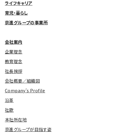
ライフキャリア
育児・暮らし
京進グループの事業所
会社案内
企業理念
教育理念
社長挨拶
会社概要／組織図
Company’s Profile
沿革
社歌
本社所在地
京進グループが目指す姿