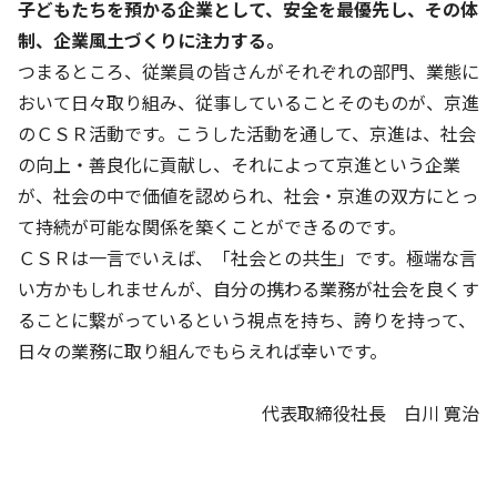
子どもたちを預かる企業として、安全を最優先し、その体
制、企業風土づくりに注力する。
基本方針
つまるところ、従業員の皆さんがそれぞれの部門、業態に
安全と安心への取り組み
おいて日々取り組み、従事していることそのものが、京進
のＣＳＲ活動です。こうした活動を通して、京進は、社会
安全・安心にお通いいただくために
の向上・善良化に貢献し、それによって京進という企業
活動報告
が、社会の中で価値を認められ、社会・京進の双方にとっ
て持続が可能な関係を築くことができるのです。
お客様相談センター
ＣＳＲは一言でいえば、「社会との共生」です。極端な言
メッセージアーカイブス
い方かもしれませんが、自分の携わる業務が社会を良くす
ることに繋がっているという視点を持ち、誇りを持って、
日々の業務に取り組んでもらえれば幸いです。
代表取締役社長 白川 寛治