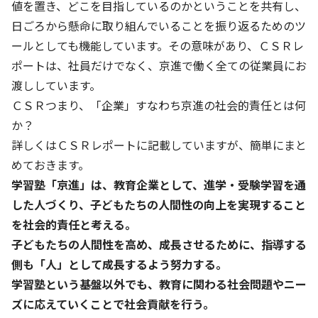
株主・投資家の皆さまへ
沿革
値を置き、どこを目指しているのかということを共有し、
京進リクルートInstagram
育児・暮らし
個人情報保護方針
CSRレポート
日ごろから懸命に取り組んでいることを振り返るためのツ
ビジョン／経営方針
社歌
新卒採用情報
京進グループの事業所
特別警報発令時の授業について
ールとしても機能しています。その意味があり、ＣＳＲレ
社会貢献活動
連結業績・財務
本社所在地
ポートは、社員だけでなく、京進で働く全ての従業員にお
新卒採用デジタルパンフレット
Copyright © KYOSHIN Co., Ltd. All rights reserved.
ミャンマーへの支援活動
渡ししています。
IRライブラリー
京進グループが目指す姿
中途採用
ＣＳＲつまり、「企業」すなわち京進の社会的責任とは何
オリジナルバッグプロジェクト
IRカレンダー
子会社および関係会社
講師（アルバイト）募集
か？
清華・京進発展フォーラム
ディスクロージャーポリシー
フランチャイズ事業
詳しくはＣＳＲレポートに記載していますが、簡単にまと
保育事業 採用
立木奨学金
めておきます。
よくあるご質問
ソーシャルメディア公式アカウント
日本語教育事業 採用
学習塾「京進」は、教育企業として、進学・受験学習を通
価値創造の取り組み
免責事項
した人づくり、子どもたちの人間性の向上を実現すること
介護事業 採用
DX（デジタル変革）
を社会的責任と考える。
IRお問合せ
子どもたちの人間性を高め、成長させるために、指導する
DXビジョン・DX戦略
側も「人」として成長するよう努力する。
学習塾という基盤以外でも、教育に関わる社会問題やニー
Kyoshin Digital Academy
ズに応えていくことで社会貢献を行う。
卓越した安全・安心を目指して