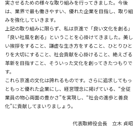
実させるための様々な取り組みを行ってきました。今後
は、業界で最も働きやすい、優れた企業を目指し、取り組
基本方針
みを強化していきます。
安全と安心への取り組み
上記の取り組みに限らず、私は京進で「良い文化を創る」
「良い社風を創る」ということを心掛けてきました。美し
安全・安心にお通いいただくために
い挨拶をすること、謙虚な生き方をすること、ひとりひと
活動報告
りを大切にすること、社会貢献を心掛けること、絶えざる
革新を目指すこと、そういった文化を創ってきたつもりで
お客様相談センター
す。
メッセージアーカイブス
これら京進の文化は誇れるものです。さらに追求してもっ
ともっと優れた企業にし、経営理念に掲げている、“全従
業員の物心両面の豊かさ”を実現し、“社会の進歩と善良
化”に貢献してまいりましょう。
代表取締役会長 立木 貞昭