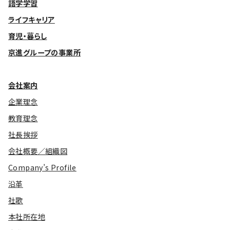
語学学習
ライフキャリア
育児・暮らし
京進グループの事業所
会社案内
企業理念
教育理念
社長挨拶
会社概要／組織図
Company’s Profile
沿革
社歌
本社所在地