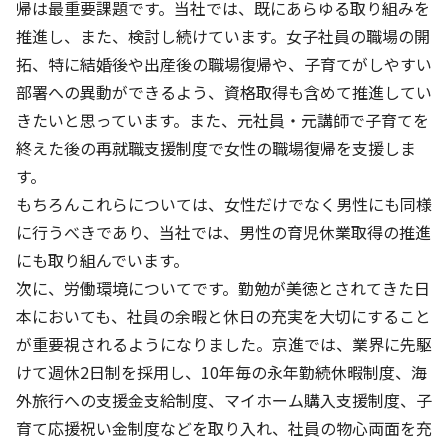
株主・投資家の皆さまへ
沿革
帰は最重要課題です。当社では、既にあらゆる取り組みを
京進リクルートInstagram
育児・暮らし
個人情報保護方針
CSRレポート
推進し、また、検討し続けています。女子社員の職場の開
ビジョン／経営方針
社歌
新卒採用情報
京進グループの事業所
特別警報発令時の授業について
拓、特に結婚後や出産後の職場復帰や、子育てがしやすい
社会貢献活動
連結業績・財務
本社所在地
部署への異動ができるよう、資格取得も含めて推進してい
新卒採用デジタルパンフレット
Copyright © KYOSHIN Co., Ltd. All rights reserved.
ミャンマーへの支援活動
きたいと思っています。また、元社員・元講師で子育てを
IRライブラリー
京進グループが目指す姿
中途採用
終えた後の再就職支援制度で女性の職場復帰を支援しま
オリジナルバッグプロジェクト
IRカレンダー
子会社および関係会社
講師（アルバイト）募集
す。
清華・京進発展フォーラム
ディスクロージャーポリシー
フランチャイズ事業
もちろんこれらについては、女性だけでなく男性にも同様
保育事業 採用
立木奨学金
に行うべきであり、当社では、男性の育児休業取得の推進
よくあるご質問
ソーシャルメディア公式アカウント
日本語教育事業 採用
にも取り組んでいます。
価値創造の取り組み
免責事項
次に、労働環境についてです。勤勉が美徳とされてきた日
介護事業 採用
DX（デジタル変革）
本においても、社員の余暇と休日の充実を大切にすること
IRお問合せ
が重要視されるようになりました。京進では、業界に先駆
DXビジョン・DX戦略
けて週休2日制を採用し、10年毎の永年勤続休暇制度、海
外旅行への支援金支給制度、マイホーム購入支援制度、子
Kyoshin Digital Academy
育て応援祝い金制度などを取り入れ、社員の物心両面を充
卓越した安全・安心を目指して