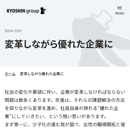
MENU
CLOSE
お知らせ
2014.11.01
変革しながら優れた企業に
会社案内
事業一覧
会社案内
京進グループについて
企業理念
学習塾
ホーム
変革しながら優れた企業に
教育理念
株主・投資家向け情報
学びの成果
サステナビリティ
社会の変化や要請に伴い、企業が変革しなければならない
社長挨拶
問題は数多くあります。京進は、それらの課題解決の方法
学習塾について
採用情報
お客さま満足度向上の取り組み
株主・投資家向け情報
会社概要／組織図
を探りながら変革を進め、社員自身が誇れる“優れた企
語学学習
労働環境向上の取り組み
業”にしていきたい、という強い思いがあります。
株主・株式関連情報
採用情報
Company’s Profile
お問い合わせ
ライフキャリア
まず第一に、少子化の進む我が国で、女性の職場開拓と復
人材育成の取り組み
利用規約