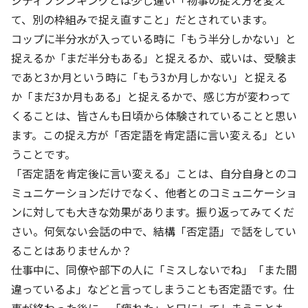
ジティブシンキングとは少し違い「物事の捉え方を変え
て、別の枠組みで捉え直すこと」だとされています。
基本方針
コップに半分水が入っている時に「もう半分しかない」と
捉えるか「まだ半分もある」と捉えるか、或いは、受験ま
安全と安心への取り組み
であと3か月という時に「もう3か月しかない」と捉える
安全・安心にお通いいただくために
か「まだ3か月もある」と捉えるかで、感じ方が変わって
活動報告
くることは、皆さんも日頃から体験されていることと思い
ます。この捉え方が「否定語を肯定語に言い変える」とい
お客様相談センター
うことです。
メッセージアーカイブス
「否定語を肯定後に言い変える」ことは、自分自身とのコ
ミュニケーションだけでなく、他者とのコミュニケーショ
ンに対しても大きな効果があります。振り返ってみてくだ
さい。何気ない会話の中で、結構「否定語」で話をしてい
ることはありませんか？
仕事中に、同僚や部下の人に「ミスしないでね」「また間
違っているよ」などと言ってしまうことも否定語です。仕