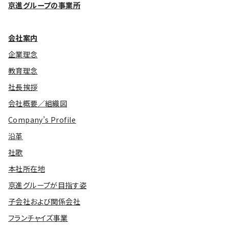
京進グループの事業所
会社案内
企業理念
教育理念
社長挨拶
会社概要／組織図
Company’s Profile
沿革
社歌
本社所在地
京進グループが目指す姿
子会社および関係会社
フランチャイズ事業