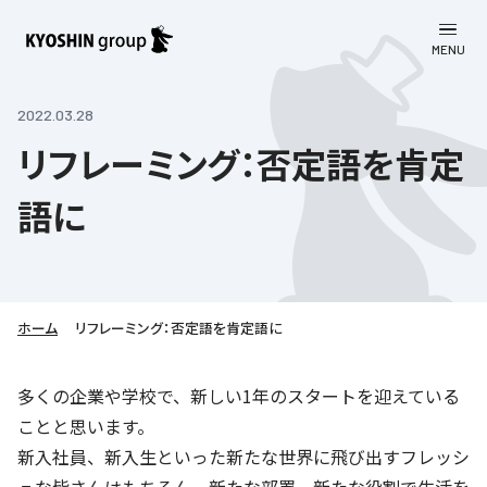
MENU
CLOSE
お知らせ
2022.03.28
リフレーミング：否定語を肯定
会社案内
語に
事業一覧
会社案内
京進グループについて
企業理念
学習塾
教育理念
株主・投資家向け情報
ホーム
学びの成果
サステナビリティ
リフレーミング：否定語を肯定語に
社長挨拶
学習塾について
採用情報
お客さま満足度向上の取り組み
株主・投資家向け情報
多くの企業や学校で、新しい1年のスタートを迎えている
会社概要／組織図
語学学習
ことと思います。
労働環境向上の取り組み
株主・株式関連情報
採用情報
Company’s Profile
お問い合わせ
新入社員、新入生といった新たな世界に飛び出すフレッシ
ライフキャリア
人材育成の取り組み
利用規約