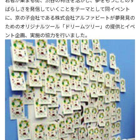
若者が集まる街、渋谷の特性を活かし、夢をもつことのす
株主・投資家の皆さまへ
沿革
京進リクルートInstagram
育児・暮らし
ばらしさを発信していくことをテーマとして同イベント
個人情報保護方針
CSRレポート
ビジョン／経営方針
社歌
新卒採用情報
に、京の子会社である株式会社アルファビートが夢発見の
京進グループの事業所
特別警報発令時の授業について
社会貢献活動
連結業績・財務
本社所在地
ためのオリジナルツール「ドリームツリー」の提供とイベ
新卒採用デジタルパンフレット
Copyright © KYOSHIN Co., Ltd. All rights reserved.
ミャンマーへの支援活動
ント企画、実施の協力を行いました。
IRライブラリー
京進グループが目指す姿
中途採用
オリジナルバッグプロジェクト
IRカレンダー
子会社および関係会社
講師（アルバイト）募集
清華・京進発展フォーラム
ディスクロージャーポリシー
フランチャイズ事業
保育事業 採用
立木奨学金
よくあるご質問
ソーシャルメディア公式アカウント
日本語教育事業 採用
価値創造の取り組み
免責事項
介護事業 採用
DX（デジタル変革）
IRお問合せ
DXビジョン・DX戦略
Kyoshin Digital Academy
卓越した安全・安心を目指して