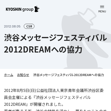
MENU
CLOSE
お知らせ
2012.08.05
CSR
渋谷メッセージフェスティバル
会社案内
2012DREAMへの協力
事業一覧
会社案内
京進グループについて
企業理念
学習塾
教育理念
株主・投資家向け情報
ホーム
学びの成果
サステナビリティ
お知らせ
渋谷メッセージフェスティバル2012DREAMへの協力
社長挨拶
学習塾について
採用情報
お客さま満足度向上の取り組み
株主・投資家向け情報
2012年8月5日(日)公益社団法人東京青年会議所渋谷区委
会社概要／組織図
語学学習
員会主催による『渋谷メッセージフェスティバル
労働環境向上の取り組み
株主・株式関連情報
採用情報
Company’s Profile
お問い合わせ
2012DREAM』が開催されました。
ライフキャリア
人材育成の取り組み
利用規約