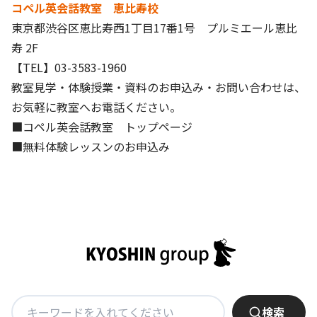
コペル英会話教室 恵比寿校
東京都渋谷区恵比寿西1丁目17番1号 プルミエール恵比
基本方針
寿 2F
安全と安心への取り組み
【TEL】03-3583-1960
教室見学・体験授業・資料のお申込み・お問い合わせは、
安全・安心にお通いいただくために
お気軽に教室へお電話ください。
活動報告
■コペル英会話教室 トップページ
お客様相談センター
■無料体験レッスンのお申込み
メッセージアーカイブス
検
検索