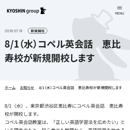
MENU
CLOSE
お知らせ
2018.07.19
新規開校
8/1（水）コペル英会話 恵比
会社案内
寿校が新規開校します
事業一覧
会社案内
京進グループについて
企業理念
学習塾
教育理念
株主・投資家向け情報
ホーム
学びの成果
サステナビリティ
お知らせ
8/1（水）コペル英会話 恵比寿校が新規開校します
社長挨拶
学習塾について
採用情報
お客さま満足度向上の取り組み
株主・投資家向け情報
8/1（水）、東京都渋谷区恵比寿にコペル英会話 恵比寿
会社概要／組織図
語学学習
校が開校します。
労働環境向上の取り組み
株主・株式関連情報
採用情報
Company’s Profile
お問い合わせ
コペル英会話教室は、「正しい英語学習法を広めたい」と
ライフキャリア
人材育成の取り組み
利用規約