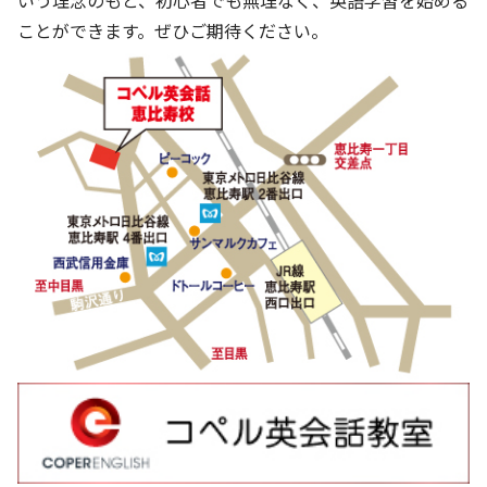
いう理念のもと、初心者でも無理なく、英語学習を始める
株主・投資家の皆さまへ
沿革
京進リクルートInstagram
育児・暮らし
ことができます。ぜひご期待ください。
個人情報保護方針
CSRレポート
ビジョン／経営方針
社歌
新卒採用情報
京進グループの事業所
特別警報発令時の授業について
社会貢献活動
連結業績・財務
本社所在地
新卒採用デジタルパンフレット
Copyright © KYOSHIN Co., Ltd. All rights reserved.
ミャンマーへの支援活動
IRライブラリー
京進グループが目指す姿
中途採用
オリジナルバッグプロジェクト
IRカレンダー
子会社および関係会社
講師（アルバイト）募集
清華・京進発展フォーラム
ディスクロージャーポリシー
フランチャイズ事業
保育事業 採用
立木奨学金
よくあるご質問
ソーシャルメディア公式アカウント
日本語教育事業 採用
価値創造の取り組み
免責事項
介護事業 採用
DX（デジタル変革）
IRお問合せ
DXビジョン・DX戦略
Kyoshin Digital Academy
卓越した安全・安心を目指して