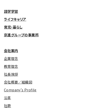
基本方針
語学学習
ライフキャリア
安全と安心への取り組み
育児・暮らし
安全・安心にお通いいただくために
京進グループの事業所
活動報告
お客様相談センター
会社案内
企業理念
メッセージアーカイブス
教育理念
社長挨拶
会社概要／組織図
Company’s Profile
沿革
社歌