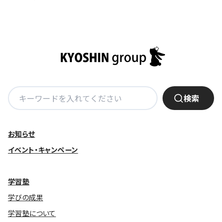
株主・投資家の皆さまへ
沿革
京進リクルートInstagram
育児・暮らし
個人情報保護方針
CSRレポート
ビジョン／経営方針
社歌
新卒採用情報
京進グループの事業所
特別警報発令時の授業について
社会貢献活動
連結業績・財務
本社所在地
新卒採用デジタルパンフレット
Copyright © KYOSHIN Co., Ltd. All rights reserved.
ミャンマーへの支援活動
IRライブラリー
京進グループが目指す姿
中途採用
オリジナルバッグプロジェクト
IRカレンダー
子会社および関係会社
講師（アルバイト）募集
検
清華・京進発展フォーラム
検索
ディスクロージャーポリシー
フランチャイズ事業
索:
保育事業 採用
立木奨学金
よくあるご質問
ソーシャルメディア公式アカウント
日本語教育事業 採用
価値創造の取り組み
お知らせ
免責事項
介護事業 採用
イベント・キャンペーン
DX（デジタル変革）
IRお問合せ
DXビジョン・DX戦略
学習塾
学びの成果
Kyoshin Digital Academy
学習塾について
卓越した安全・安心を目指して