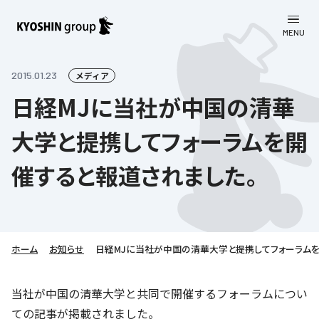
MENU
CLOSE
お知らせ
2015.01.23
メディア
日経MJに当社が中国の清華
会社案内
大学と提携してフォーラムを開
事業一覧
会社案内
催すると報道されました。
京進グループについて
企業理念
学習塾
教育理念
株主・投資家向け情報
学びの成果
サステナビリティ
社長挨拶
学習塾について
ホーム
お知らせ
日経MJに当社が中国の清華大学と提携してフォーラムを
採用情報
お客さま満足度向上の取り組み
株主・投資家向け情報
会社概要／組織図
語学学習
労働環境向上の取り組み
株主・株式関連情報
採用情報
Company’s Profile
当社が中国の清華大学と共同で開催するフォーラムについ
お問い合わせ
ライフキャリア
人材育成の取り組み
ての記事が掲載されました。
利用規約