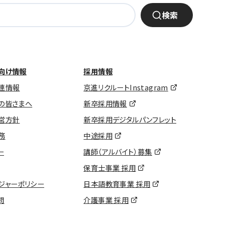
検索
向け情報
採用情報
連情報
京進リクルートInstagram
の皆さまへ
新卒採用情報
営方針
新卒採用デジタルパンフレット
務
中途採用
ー
講師（アルバイト）募集
保育士事業 採用
ジャーポリシー
日本語教育事業 採用
問
介護事業 採用