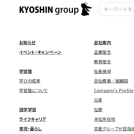
検
索:
お知らせ
会社案内
イベント・キャンペーン
企業理念
教育理念
学習塾
社長挨拶
学びの成果
会社概要／組織図
学習塾について
Company’s Profile
沿革
語学学習
社歌
ライフキャリア
本社所在地
育児・暮らし
京進グループが目指