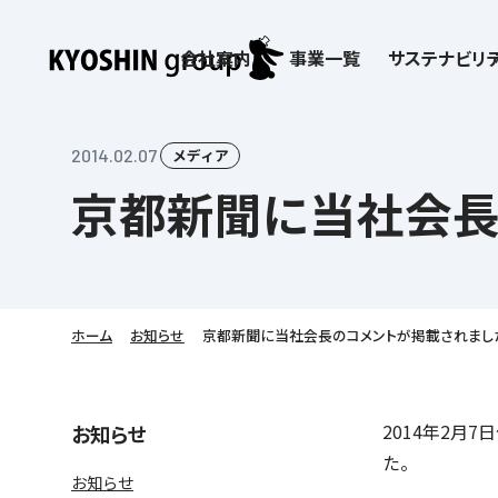
会社案内
事業一覧
サステナビリテ
検索:
サステナビリティ
会社案内
採用情報
株主・投資家向け情報
子どもたちの学びを支える
学習塾サービス一覧
2014.02.07
メディア
京都新聞に当社会長
お客さま満足度向上の取り組み
企業理念
京進リクルートInstagram
IR ニュース
価値創造の取り組み
社歌
講師（アルバイト）募
IRライブラリー
労働環境向上の取り組み
教育理念
新卒採用情報
株主・株式関連情報
社会貢献活動
本社所在地
保育士事業 採用
IRカレンダー
人材育成の取り組み
社長挨拶
新卒採用デジタルパンフレット
よくあるご質問
学びの成果
京進グループが目指
日本語教育事業 採
ディスクロージャー
会社概要／組織図
中途採用
株主・投資家の皆さまへ
子会社および関係会
介護事業 採用
免責事項
ホーム
お知らせ
京都新聞に当社会長のコメントが掲載されまし
Company’s Profile
ビジョン／経営方針
フランチャイズ事業
IRお問合せ
DX（デジタル変革）
沿革
連結業績・財務
ソーシャルメディア公
DXビジョン・DX戦略
情報セキュリティ方針
2014年2
お知らせ
語学学習や留学
を支える
た。
Kyoshin Digital Academy
デジタルガバナンス
お知らせ