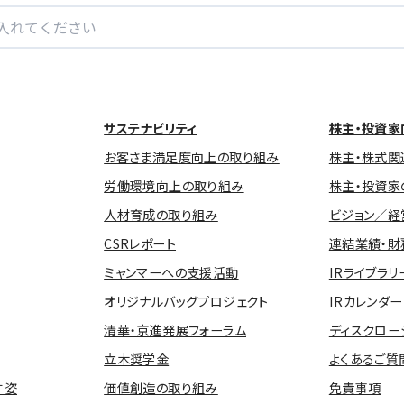
サステナビリティ
株主・投資家
お客さま満足度向上の取り組み
株主・株式関
労働環境向上の取り組み
株主・投資家
人材育成の取り組み
ビジョン／経
CSRレポート
連結業績・財
ミャンマーへの支援活動
IRライブラリ
オリジナルバッグプロジェクト
IRカレンダー
清華・京進発展フォーラム
ディスクロー
立木奨学金
よくあるご質
す姿
価値創造の取り組み
免責事項