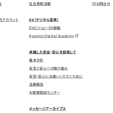
社
社会貢献活動
IRお問合せ
式アカウント
DX（デジタル変革）
DXビジョン・DX戦略
Kyoshin Digital Academy
卓越した安全・安心を目指して
基本方針
安全と安心への取り組み
安全・安心にお通いいただくために
活動報告
お客様相談センター
メッセージアーカイブス