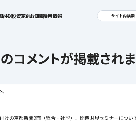
ィ・DX
株主・投資家向け情報
お知らせ
採用情報
サイト内検索
検索
卓越した安全・安心を目指して
へ
のコメントが掲載されま
集
基本方針
活
安全と安心への取り組み
お
す姿
用
ポリシー
安全・安心にお通いいただくために
社
メッセージアーカイブス
た。
式アカウント
月7日付けの京都新聞2面（総合・社説）、関西財界セミナーにつ
ライフキャリアや就業
育児や
を支える
方針