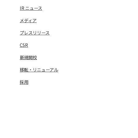
IR ニュース
メディア
プレスリリース
CSR
新規開校
移転・リニューアル
語学学習サービス一覧へ
ラ
採用