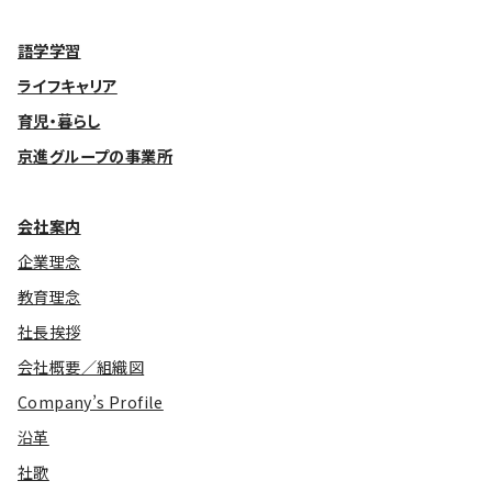
基本方針
語学学習
ライフキャリア
安全と安心への取り組み
育児・暮らし
安全・安心にお通いいただくために
京進グループの事業所
活動報告
お客様相談センター
会社案内
企業理念
メッセージアーカイブス
教育理念
社長挨拶
会社概要／組織図
Company’s Profile
沿革
社歌