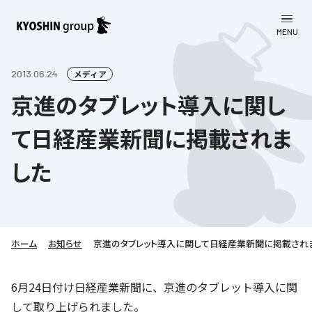
MENU
CLOSE
お知らせ
2013.06.24
メディア
京進のタブレット導入に関し
会社案内
て日経産業新聞に掲載されま
事業一覧
会社案内
した
京進グループについて
企業理念
学習塾
教育理念
株主・投資家向け情報
学びの成果
サステナビリティ
社長挨拶
学習塾について
ホーム
お知らせ
京進のタブレット導入に関して日経産業新聞に掲載され
採用情報
お客さま満足度向上の取り組み
株主・投資家向け情報
会社概要／組織図
語学学習
労働環境向上の取り組み
株主・株式関連情報
採用情報
Company’s Profile
6月24日付け日経産業新聞に、京進のタブレット導入に関
お問い合わせ
ライフキャリア
人材育成の取り組み
して取り上げられました。
利用規約