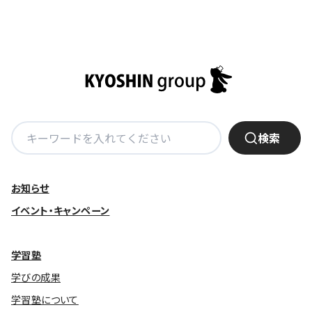
株主・投資家の皆さまへ
沿革
京進リクルートInstagram
育児・暮らし
個人情報保護方針
CSRレポート
ビジョン／経営方針
社歌
新卒採用情報
京進グループの事業所
特別警報発令時の授業について
社会貢献活動
連結業績・財務
本社所在地
新卒採用デジタルパンフレット
Copyright © KYOSHIN Co., Ltd. All rights reserved.
ミャンマーへの支援活動
IRライブラリー
京進グループが目指す姿
中途採用
オリジナルバッグプロジェクト
IRカレンダー
子会社および関係会社
講師（アルバイト）募集
検
清華・京進発展フォーラム
検索
ディスクロージャーポリシー
フランチャイズ事業
索:
保育事業 採用
立木奨学金
よくあるご質問
ソーシャルメディア公式アカウント
日本語教育事業 採用
価値創造の取り組み
お知らせ
免責事項
介護事業 採用
イベント・キャンペーン
DX（デジタル変革）
IRお問合せ
DXビジョン・DX戦略
学習塾
学びの成果
Kyoshin Digital Academy
学習塾について
卓越した安全・安心を目指して