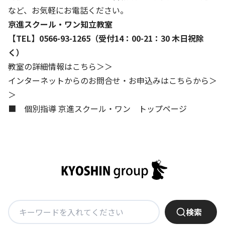
など、お気軽にお電話ください。
基本方針
京進スクール・ワン知立教室
【TEL】0566-93-1265（受付14：00-21：30 木日祝除
安全と安心への取り組み
く）
安全・安心にお通いいただくために
教室の詳細情報はこちら＞＞
インターネットからのお問合せ・お申込みはこちらから＞
活動報告
＞
お客様相談センター
■ 個別指導 京進スクール・ワン トップページ
メッセージアーカイブス
検
検索
索: