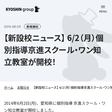
MENU
CLOSE
お知らせ
2014.06.03
新規開校
【新設校ニュース】 6/2（月）個
会社案内
別指導京進スクール・ワン知
事業一覧
会社案内
立教室が開校！
京進グループについて
企業理念
学習塾
教育理念
株主・投資家向け情報
学びの成果
サステナビリティ
社長挨拶
学習塾について
ホーム
お知らせ
【新設校ニュース】 6/2（月）個別指導京進スクール・ワ
採用情報
お客さま満足度向上の取り組み
株主・投資家向け情報
会社概要／組織図
語学学習
労働環境向上の取り組み
株主・株式関連情報
採用情報
Company’s Profile
2014年6月2日(月)、愛知県に個別指導 京進スクール・ワ
お問い合わせ
ライフキャリア
人材育成の取り組み
ン知立教室が開校しました。
利用規約