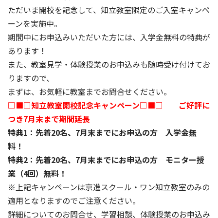
株主・投資家の皆さまへ
沿革
京進リクルートInstagram
育児・暮らし
ただいま開校を記念して、知立教室限定のご入室キャンペ
個人情報保護方針
CSRレポート
ビジョン／経営方針
社歌
ーンを実施中。
新卒採用情報
京進グループの事業所
特別警報発令時の授業について
社会貢献活動
期間中にお申込みいただいた方には、入学金無料の特典が
連結業績・財務
本社所在地
新卒採用デジタルパンフレット
Copyright © KYOSHIN Co., Ltd. All rights reserved.
あります！
ミャンマーへの支援活動
IRライブラリー
京進グループが目指す姿
また、教室見学・体験授業のお申込みも随時受け付けてお
中途採用
オリジナルバッグプロジェクト
りますので、
IRカレンダー
子会社および関係会社
講師（アルバイト）募集
まずは、お気軽に教室までお問合せください。
清華・京進発展フォーラム
ディスクロージャーポリシー
フランチャイズ事業
保育事業 採用
□■□知立教室開校記念キャンペーン□■□ ご好評に
立木奨学金
よくあるご質問
ソーシャルメディア公式アカウント
つき7月末まで期間延長
日本語教育事業 採用
価値創造の取り組み
特典1：先着20名、7月末までにお申込の方 入学金無
免責事項
介護事業 採用
料！
DX（デジタル変革）
IRお問合せ
特典2：先着20名、7月末までにお申込の方 モニター授
業（4回）無料！
DXビジョン・DX戦略
※上記キャンペーンは京進スクール・ワン知立教室のみの
Kyoshin Digital Academy
適用となりますのでご注意ください。
詳細についてのお問合せ、学習相談、体験授業のお申込み
卓越した安全・安心を目指して