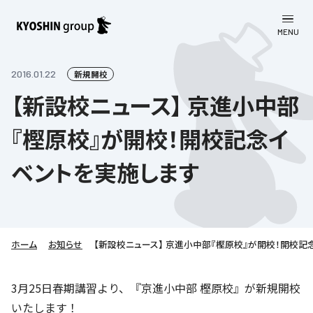
MENU
CLOSE
お知らせ
2016.01.22
新規開校
【新設校ニュース】 京進小中部
会社案内
『樫原校』が開校！開校記念イ
事業一覧
会社案内
ベントを実施します
京進グループについて
企業理念
学習塾
教育理念
株主・投資家向け情報
学びの成果
サステナビリティ
社長挨拶
学習塾について
ホーム
お知らせ
【新設校ニュース】 京進小中部『樫原校』が開校！開校記
採用情報
お客さま満足度向上の取り組み
株主・投資家向け情報
会社概要／組織図
語学学習
労働環境向上の取り組み
株主・株式関連情報
採用情報
Company’s Profile
3月25日春期講習より、『京進小中部 樫原校』が新規開校
お問い合わせ
ライフキャリア
人材育成の取り組み
いたします！
利用規約