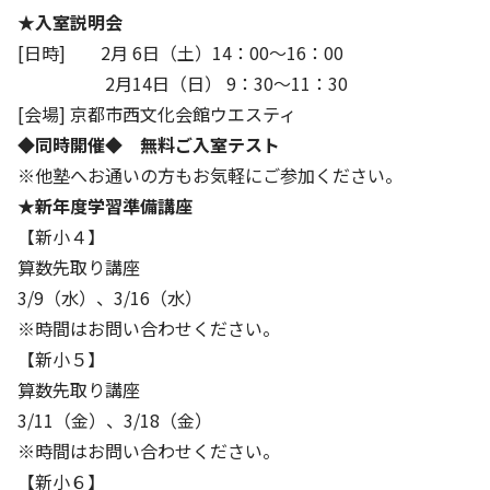
★入室説明会
基本方針
[日時] 2月 6日（土）14：00～16：00
2月14日（日） 9：30～11：30
安全と安心への取り組み
[会場] 京都市西文化会館ウエスティ
安全・安心にお通いいただくために
◆同時開催◆ 無料ご入室テスト
※他塾へお通いの方もお気軽にご参加ください。
活動報告
★新年度学習準備講座
お客様相談センター
【新小４】
算数先取り講座
メッセージアーカイブス
3/9（水）、3/16（水）
※時間はお問い合わせください。
【新小５】
算数先取り講座
3/11（金）、3/18（金）
※時間はお問い合わせください。
【新小６】