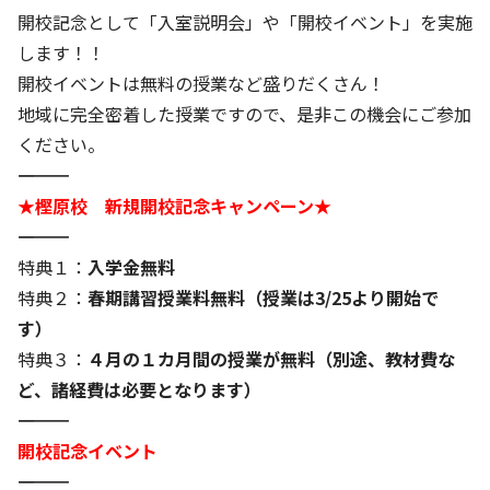
株主・投資家の皆さまへ
沿革
京進リクルートInstagram
育児・暮らし
開校記念として「入室説明会」や「開校イベント」を実施
個人情報保護方針
CSRレポート
ビジョン／経営方針
社歌
します！！
新卒採用情報
京進グループの事業所
特別警報発令時の授業について
社会貢献活動
開校イベントは無料の授業など盛りだくさん！
連結業績・財務
本社所在地
新卒採用デジタルパンフレット
Copyright © KYOSHIN Co., Ltd. All rights reserved.
地域に完全密着した授業ですので、是非この機会にご参加
ミャンマーへの支援活動
IRライブラリー
京進グループが目指す姿
ください。
中途採用
オリジナルバッグプロジェクト
―――――――――――――
IRカレンダー
子会社および関係会社
講師（アルバイト）募集
★樫原校 新規開校記念キャンペーン★
清華・京進発展フォーラム
ディスクロージャーポリシー
フランチャイズ事業
保育事業 採用
―――――――――――――
立木奨学金
よくあるご質問
ソーシャルメディア公式アカウント
特典１：
入学金無料
日本語教育事業 採用
価値創造の取り組み
特典２：
春期講習授業料無料（授業は3/25より開始で
免責事項
介護事業 採用
す）
DX（デジタル変革）
IRお問合せ
特典３：
４月の１カ月間の授業が無料（別途、教材費な
ど、諸経費は必要となります）
DXビジョン・DX戦略
―――――――――――――
Kyoshin Digital Academy
開校記念イベント
―――――――――――――
卓越した安全・安心を目指して