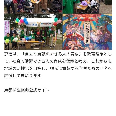
基本方針
安全と安心への取り組み
安全・安心にお通いいただくために
活動報告
お客様相談センター
京進は、「自立と貢献のできる人の育成」を教育理念とし
て、社会で活躍できる人の育成を使命と考え、これからも
メッセージアーカイブス
地域の活性化を目指し、地元に貢献する学生たちの活動を
応援してまいります。
京都学生祭典公式サイト