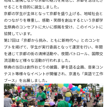
地域と連携しながら京都の魅力を発信し、京都を活性化さ
株主・投資家の皆さまへ
沿革
京進リクルートInstagram
育児・暮らし
せることを目的に誕生しました。
個人情報保護方針
CSRレポート
ビジョン／経営方針
社歌
新卒採用情報
京都の学生が主体となって京都を盛り上げる、地域社会と
京進グループの事業所
特別警報発令時の授業について
社会貢献活動
連結業績・財務
本社所在地
のつながりを尊重し、感動・笑顔を創出するという京都学
新卒採用デジタルパンフレット
Copyright © KYOSHIN Co., Ltd. All rights reserved.
ミャンマーへの支援活動
生祭典のコンセプトに大いに感銘を受け、このイベントに
IRライブラリー
京進グループが目指す姿
中途採用
協賛しています。
オリジナルバッグプロジェクト
IRカレンダー
子会社および関係会社
第17回は「京都から挑み、ともに新時代へ」とのコンセ
講師（アルバイト）募集
清華・京進発展フォーラム
プトを掲げて、学生が実行委員となって運営を行い、年間
ディスクロージャーポリシー
フランチャイズ事業
保育事業 採用
を通じて京都の街の清掃活動や、夜間パトロール、国際交
立木奨学金
よくあるご質問
ソーシャルメディア公式アカウント
流活動など様々な活動が行われました。
日本語教育事業 採用
価値創造の取り組み
祭典の当日は創作おどりの披露、夢を語る企画、音楽コン
免責事項
介護事業 採用
テスト等様々なイベントが開催され、京進も「英語で工作
DX（デジタル変革）
IRお問合せ
ブース」を出展しました。
DXビジョン・DX戦略
Kyoshin Digital Academy
卓越した安全・安心を目指して