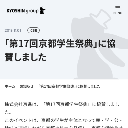
MENU
CLOSE
お知らせ
2019.11.01
CSR
「第17回京都学生祭典」に協
会社案内
賛しました
事業一覧
会社案内
京進グループについて
企業理念
学習塾
教育理念
株主・投資家向け情報
ホーム
学びの成果
サステナビリティ
お知らせ
「第17回京都学生祭典」に協賛しました
社長挨拶
学習塾について
採用情報
お客さま満足度向上の取り組み
株主・投資家向け情報
株式会社京進は、「第17回京都学生祭典」に協賛しまし
会社概要／組織図
語学学習
た。
労働環境向上の取り組み
株主・株式関連情報
採用情報
Company’s Profile
お問い合わせ
このイベントは、京都の学生が主体となって産・学・公・
ライフキャリア
人材育成の取り組み
利用規約