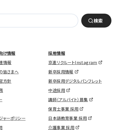
検索
向け情報
採用情報
連情報
京進リクルートInstagram
の皆さまへ
新卒採用情報
営方針
新卒採用デジタルパンフレット
務
中途採用
ー
講師（アルバイト）募集
保育士事業 採用
ジャーポリシー
日本語教育事業 採用
問
介護事業 採用