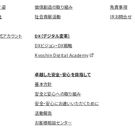
す姿
価値創造の取り組み
免責事項
社
社会貢献活動
IRお問合せ
式アカウント
DX（デジタル変革）
DXビジョン・DX戦略
Kyoshin Digital Academy
卓越した安全・安心を目指して
基本方針
安全と安心への取り組み
安全・安心にお通いいただくために
活動報告
お客様相談センター