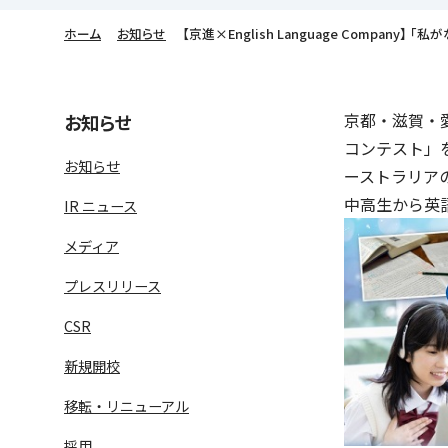
ホーム
お知らせ
【京進×English Language Com
京都・滋賀・愛
お知らせ
コンテスト」を
お知らせ
ーストラリアの
中高生から英
IR ニュース
メディア
語学学習サービス一覧へ
ラ
プレスリリース
CSR
新規開校
移転・リニューアル
採用