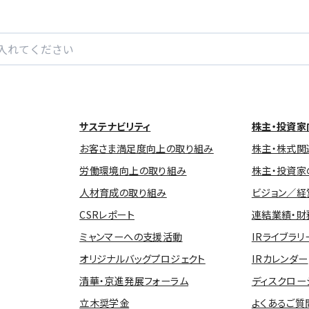
サステナビリティ
株主・投資家
お客さま満足度向上の取り組み
株主・株式関
労働環境向上の取り組み
株主・投資家
人材育成の取り組み
ビジョン／経
CSRレポート
連結業績・財
ミャンマーへの支援活動
IRライブラリ
オリジナルバッグプロジェクト
IRカレンダー
清華・京進発展フォーラム
ディスクロー
立木奨学金
よくあるご質