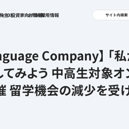
ィ・DX
株主・投資家向け情報
お知らせ
採用情報
サイト内検索
検索
卓越した安全・安心を目指して
へ
anguage Company
集
基本方針
活
安全と安心への取り組み
お
してみよう 中高生対象オ
す姿
用
ポリシー
安全・安心にお通いいただくために
社
催 留学機会の減少を受
メッセージアーカイブス
式アカウント
ライフキャリアや就業
育児や
を支える
方針