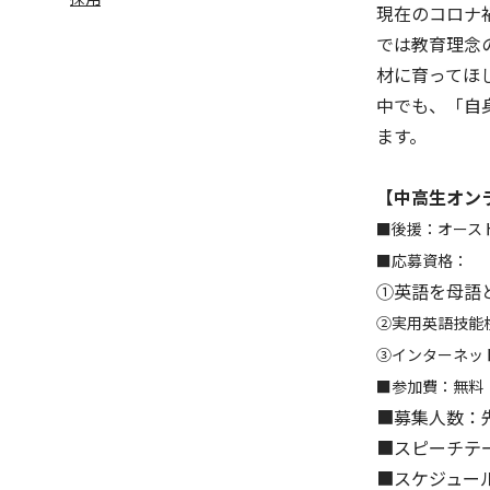
現在のコロナ
では教育理念
材に育ってほ
中でも、「自
ます。
【中高生オン
■後援：オース
■応募資格：
①英語を母語
②実用英語技能
③インターネッ
■参加費：無料
■募集人数：先
■スピーチテ
■スケジュー