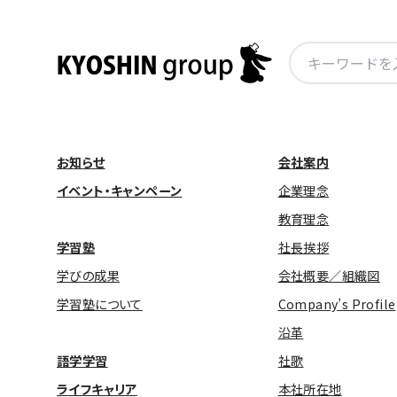
検
索:
お知らせ
会社案内
イベント・キャンペーン
企業理念
教育理念
学習塾
社長挨拶
学びの成果
会社概要／組織図
学習塾について
Company’s Profile
沿革
語学学習
社歌
ライフキャリア
本社所在地