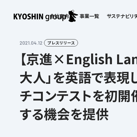
会社案内
事業一覧
サステナビリテ
検索:
サステナビリティ
会社案内
採用情報
株主・投資家向け情報
子どもたちの学びを支える
学習塾サービス一覧
2021.04.12
プレスリリース
【京進×English L
お客さま満足度向上の取り組み
企業理念
京進リクルートInstagram
IR ニュース
価値創造の取り組み
社歌
講師（アルバイト）募
IRライブラリー
労働環境向上の取り組み
教育理念
新卒採用情報
株主・株式関連情報
社会貢献活動
本社所在地
保育士事業 採用
IRカレンダー
大人」を英語で表現
人材育成の取り組み
社長挨拶
新卒採用デジタルパンフレット
よくあるご質問
学びの成果
京進グループが目指
日本語教育事業 採
ディスクロージャー
会社概要／組織図
中途採用
株主・投資家の皆さまへ
子会社および関係会
介護事業 採用
免責事項
チコンテストを初開
Company’s Profile
ビジョン／経営方針
フランチャイズ事業
IRお問合せ
DX（デジタル変革）
沿革
連結業績・財務
ソーシャルメディア公
する機会を提供
DXビジョン・DX戦略
情報セキュリティ方針
語学学習や留学
を支える
Kyoshin Digital Academy
デジタルガバナンス