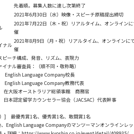
先着順。募集人数に達し次第終了
2021年6月30日（水）映像・スピーチ原稿提出締切
2021年7月22日（木・祝）リアルタイム、オンライン
ル
催
2021年8月9日（月・祝）リアルタイム、オンラインに
イナル
催
スピーチ構成、発音、リズム、表現力
ァイナル審査員：（順不同・敬称略）
t English Language Company校長
 English Language Company教務代表
り 在大阪オーストラリア総領事館 商務官
 日本認定留学カウンセラー協会（JACSAC）代表幹事
）] 最優秀賞1名、優秀賞1名、敢闘賞1名
、English Language Companyのマンツーマンオンライ
法・詳細：
https://www.kyoshin.co.jp/event/detail/408935/