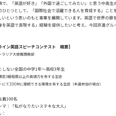
禍で、「英語が好き」「外国で過ごしてみたい」と思う中高生
のひとつとして、「国際社会で活躍できる人を育成する」こと
しいという思いのもと事業を展開しています。英語で世界の扉
身を英語で表現する」経験を提供したいと考え、今回京進グル
ライン英語スピーチコンテスト 概要】
トラリア大使館商務部
としない全国の中学1年～高校3年生
検定3級程度以上の英語力を有する生徒
トにてZOOMに接続できる環境を有する生徒（本選参加の場合）
着100名
ーマ：「私がなりたいステキな大人」
ル：