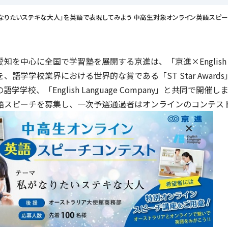
pany】 「私がなりたいステキな大人」を英語で表現してみよう 中高生対象オンライン
知を中心に全国で学習塾を展開する京進は、「京進×English La
、語学学校業界における世界的な賞である「ST Star Awa
語学学校、「English Language Company」と共同
語スピーチを募集し、一次予選通過者はオンラインのコンテス
イフキャリアサービス一覧へ
育児・暮らしサー