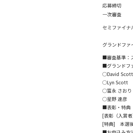
応募締切
一次審査
セミファイナ
グランドファ
■審査基準：
■グランドフ
○David Scot
○Lyn Scott
○富永 さお
○星野 達彦
■表彰・特典
[表彰（入賞者
[特典] 本選後
■お申込み方