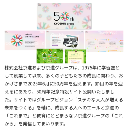
株主・投資家の皆さまへ
沿革
京進リクルートInstagram
育児・暮らし
個人情報保護方針
CSRレポート
ビジョン／経営方針
社歌
新卒採用情報
京進グループの事業所
特別警報発令時の授業について
社会貢献活動
連結業績・財務
本社所在地
新卒採用デジタルパンフレット
Copyright © KYOSHIN Co., Ltd. All rights reserved.
ミャンマーへの支援活動
IRライブラリー
京進グループが目指す姿
中途採用
オリジナルバッグプロジェクト
IRカレンダー
子会社および関係会社
講師（アルバイト）募集
清華・京進発展フォーラム
ディスクロージャーポリシー
フランチャイズ事業
保育事業 採用
立木奨学金
株式会社京進および京進グループは、1975年に学習塾と
よくあるご質問
ソーシャルメディア公式アカウント
日本語教育事業 採用
して創業して以来、多くの子どもたちの成長に関わり、お
価値創造の取り組み
免責事項
かげさまで2025年6月に50周年を迎えます。節目の年を迎
介護事業 採用
DX（デジタル変革）
えるにあたり、50周年記念特設サイト公開いたしまし
IRお問合せ
た。サイトではグループビジョン「ステキな大人が増える
DXビジョン・DX戦略
未来をつくる」を軸に、成長する人へのエールと京進の
Kyoshin Digital Academy
「これまで」と教育にとどまらない京進グループの「これ
から」を発信してまいります。
卓越した安全・安心を目指して