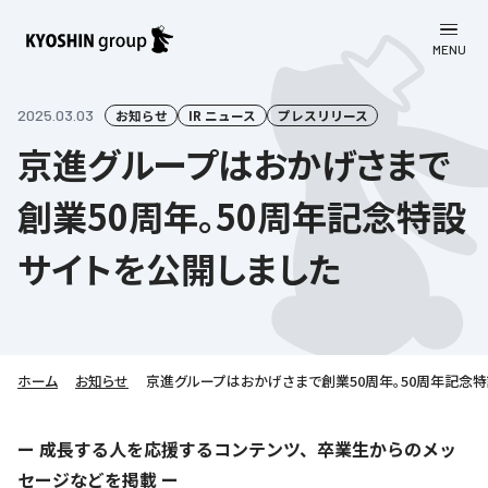
MENU
CLOSE
お知らせ
2025.03.03
お知らせ
IR ニュース
プレスリリース
京進グループはおかげさまで
会社案内
創業50周年。50周年記念特設
事業一覧
会社案内
サイトを公開しました
京進グループについて
企業理念
学習塾
教育理念
株主・投資家向け情報
学びの成果
サステナビリティ
社長挨拶
学習塾について
ホーム
お知らせ
京進グループはおかげさまで創業50周年。50周年記念
採用情報
お客さま満足度向上の取り組み
株主・投資家向け情報
会社概要／組織図
語学学習
労働環境向上の取り組み
株主・株式関連情報
採用情報
Company’s Profile
ー 成長する人を応援するコンテンツ、卒業生からのメッ
お問い合わせ
ライフキャリア
人材育成の取り組み
セージなどを掲載 ー
利用規約