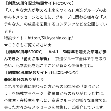
【創業50周年記念特設サイトについて】
「ステキな大人が増える未来をつくる」京進グループのあ
基本方針
ゆみやメッセージとともに、グループに関わる様々な「ス
安全と安心への取り組み
テキな人」の成長を応援するコンテンツなどを公開してい
ます。
安全・安心にお通いいただくために
特設サイト：
https://50.kyoshin.co.jp/
活動報告
★こちらもご覧ください★
お客様相談センター
【創業50周年STORY】 Vol.1
50周年を迎えた京進が歩
んできた「絶えざる革新」
京進グループ全体で手を取り
メッセージアーカイブス
合い、化学変化を起こすことが新たな価値を生む。
【創業50周年記念サイト 注目コンテンツ】
●50年分のありがとう
これまで京進に関わった方からの50年分の「ありがと
う」を掲載するページ。従業員からのありがとうと共に、
卒業生・在校生を中心に、京進グループの様々な事業で出
会った方々からメッセージを募集し、ご紹介しています。