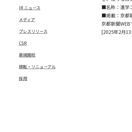
■名称：進学
IR ニュース
■掲載：京都新
メディア
京都新聞WEB
プレスリリース
[2025年2月13
CSR
新規開校
移転・リニューアル
語学学習サービス一覧へ
ラ
採用