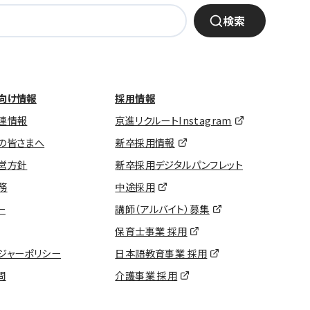
検索
向け情報
採用情報
連情報
京進リクルートInstagram
の皆さまへ
新卒採用情報
営方針
新卒採用デジタルパンフレット
務
中途採用
ー
講師（アルバイト）募集
保育士事業 採用
ジャーポリシー
日本語教育事業 採用
問
介護事業 採用