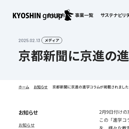
会社案内
事業一覧
サステナビリテ
検索:
サステナビリティ
会社案内
採用情報
株主・投資家向け情報
子どもたちの学びを支える
学習塾サービス一覧
2025.02.13
メディア
京都新聞に京進の進
お客さま満足度向上の取り組み
企業理念
京進リクルートInstagram
IR ニュース
価値創造の取り組み
社歌
講師（アルバイト）募
IRライブラリー
労働環境向上の取り組み
教育理念
新卒採用情報
株主・株式関連情報
社会貢献活動
本社所在地
保育士事業 採用
IRカレンダー
人材育成の取り組み
社長挨拶
新卒採用デジタルパンフレット
よくあるご質問
学びの成果
京進グループが目指
日本語教育事業 採
ディスクロージャー
会社概要／組織図
中途採用
株主・投資家の皆さまへ
子会社および関係会
介護事業 採用
免責事項
ホーム
お知らせ
京都新聞に京進の進学コラムが掲載されました
Company’s Profile
ビジョン／経営方針
フランチャイズ事業
IRお問合せ
DX（デジタル変革）
沿革
連結業績・財務
ソーシャルメディア公
DXビジョン・DX戦略
情報セキュリティ方針
2月9日付け
お知らせ
語学学習や留学
を支える
この「進学コ
Kyoshin Digital Academy
デジタルガバナンス
お知らせ
を、様々な教