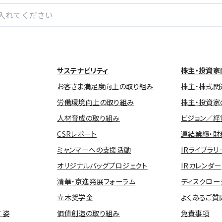
サステナビリティ
株主・投資家
お客さま満足度向上の取り組み
株主・株式関
労働環境向上の取り組み
株主・投資家
人材育成の取り組み
ビジョン／経
CSRレポート
連結業績・財
ミャンマーへの支援活動
IRライブラリ
オリジナルバッグプロジェクト
IRカレンダー
清華・京進発展フォーラム
ディスクロー
立木奨学金
よくあるご質
す姿
価値創造の取り組み
免責事項