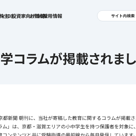
ィ・DX
株主・投資家向け情報
お知らせ
採用情報
サイト内検索
検索
卓越した安全・安心を目指して
へ
学コラムが掲載されま
集
基本方針
活
安全と安心への取り組み
お
す姿
用
ポリシー
安全・安心にお通いいただくために
社
メッセージアーカイブス
式アカウント
の京都新聞 朝刊に、当社が寄稿した教育に関するコラムが掲載
ライフキャリアや就業
育児や
を支える
ラム」は、京都・滋賀エリアの小中学生を持つ保護者を対象に
方針
育コンテンツと共に受験指導の最前線から毎月発信しています