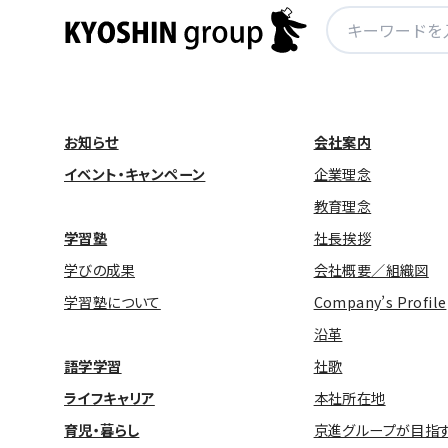
検
索:
お知らせ
会社案内
イベント・キャンペーン
企業理念
教育理念
学習塾
社長挨拶
学びの成果
会社概要／組織図
学習塾について
Company’s Profile
沿革
語学学習
社歌
ライフキャリア
本社所在地
育児・暮らし
京進グループが目指