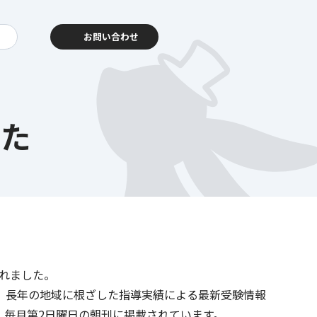
お問い合わせ
した
動報告
客様相談センター
されました。
暮らし
を支える
、長年の地域に根ざした指導実績による最新受験情報
。毎月第2日曜日の朝刊に掲載されています。