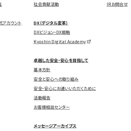
社
社会貢献活動
IRお問合せ
式アカウント
DX（デジタル変革）
DXビジョン・DX戦略
Kyoshin Digital Academy
卓越した安全・安心を目指して
基本方針
安全と安心への取り組み
安全・安心にお通いいただくために
活動報告
お客様相談センター
メッセージアーカイブス