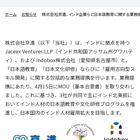
株主・投資家の皆さまへ
沿革
京進リクルートInstagram
育児・暮らし
個人情報保護方針
CSRレポート
ビジョン／経営方針
社歌
ホーム
お知らせ
株式会社京進、インド企業らと日本語教育に関する業務
新卒採用情報
京進グループの事業所
特別警報発令時の授業について
社会貢献活動
連結業績・財務
本社所在地
新卒採用デジタルパンフレット
Copyright © KYOSHIN Co., Ltd. All rights reserved.
ミャンマーへの支援活動
IRライブラリー
京進グループが目指す姿
中途採用
株式会社京進（以下「当社」）は、インドに拠点を持つ
オリジナルバッグプロジェクト
IRカレンダー
子会社および関係会社
Jaceex Ventures LLP（インド共和国アッサム州グワハテ
講師（アルバイト）募集
清華・京進発展フォーラム
ィ）、および Indobox株式会社（愛知県名古屋市）と、
ディスクロージャーポリシー
フランチャイズ事業
保育事業 採用
「日本語教育」「日本文化研修」ならびに「雇用志向型ス
立木奨学金
よくあるご質問
ソーシャルメディア公式アカウント
キル開発」に関する包括的な業務提携を行います。業務提
日本語教育事業 採用
価値創造の取り組み
携にあたり、4月15日にMOU（基本合意書）を取り交わし
免責事項
介護事業 採用
ました。これに基づき、3社が共同で主にインド北東部に
DX（デジタル変革）
IRお問合せ
おいてインド人材の日本語教育や文化研修プログラムを推
進し、日本国内のインド人材雇用拡大を目指します。
DXビジョン・DX戦略
Kyoshin Digital Academy
卓越した安全・安心を目指して