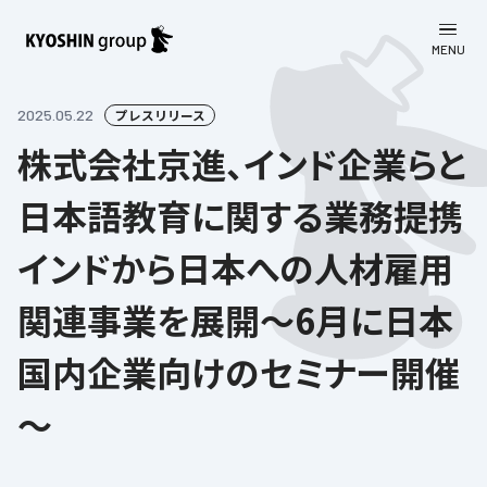
MENU
CLOSE
お知らせ
2025.05.22
プレスリリース
株式会社京進、インド企業らと
会社案内
日本語教育に関する業務提携
事業一覧
会社案内
インドから日本への人材雇用
京進グループについて
企業理念
学習塾
関連事業を展開～6月に日本
教育理念
株主・投資家向け情報
学びの成果
サステナビリティ
国内企業向けのセミナー開催
社長挨拶
学習塾について
採用情報
お客さま満足度向上の取り組み
株主・投資家向け情報
会社概要／組織図
～
語学学習
労働環境向上の取り組み
株主・株式関連情報
採用情報
Company’s Profile
お問い合わせ
ライフキャリア
人材育成の取り組み
利用規約