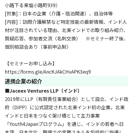
小路下る東塩小路町939）
[対象]：日本の企業（介護・宿泊関連）、自治体等
[内容]：訪問介護解禁など特定技能の最新情報、インド人
材が注目されている理由、北東インドでの取り組み紹介、
質疑応答、参加者交流（名刺交換） ※セミナー終了後、
個別相談会あり（事前申込制）
【セミナーお申し込み】
https://forms.gle/AncKJAkCHvAPK3eq9
連携企業の紹介
■Jaceex Ventures LLP（インド）
2019年にLLP（有限責任事業組合）として設立、インド政
府（DIPP）に公式認定された北東インド初の企業。北東
インドと日本をつなぐ架け橋として主力事業
「Youth4Japanプログラム」を通じ、インドの若者へ日
本語、日本文化、職場での実務スキルを包括的に指導し、