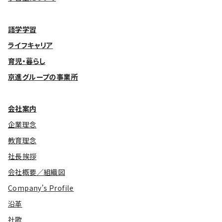
語学学習
ライフキャリア
育児・暮らし
京進グループの事業所
会社案内
企業理念
教育理念
社長挨拶
会社概要／組織図
Company’s Profile
沿革
社歌