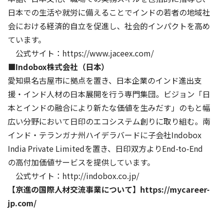
日本での生活や就労に備えることでインドの若者の地域社
会における経済的自立を促進し、社会的インパクトを高め
ています。
公式サイト：
https://www.jaceex.com/
■Indobox株式会社（日本）
愛知県名古屋市に拠点を置き、日本企業のインド進出支
援・インド人材の日本展開を行う専門集団。ビジョン「日
本とインドの融合により新たな価値を生みだす」のもと幅
広い分野において日印のエコシステム創りに取り組む。南
インド・テランガナ州ハイデラバードに子会社Indobox
India Private Limitedを置き、日印双方よりEnd-to-End
の高付加価値サービスを提供しています。
公式サイト：
http://indobox.co.jp/
【京進の国際人材交流事業について】
h
ttps://mycareer-
jp.com/