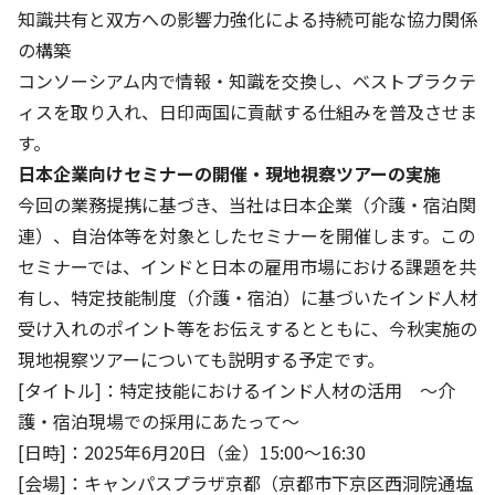
知識共有と双方への影響力強化による持続可能な協力関係
の構築
コンソーシアム内で情報・知識を交換し、ベストプラクテ
ィスを取り入れ、日印両国に貢献する仕組みを普及させま
す。
日本企業向けセミナーの開催・現地視察ツアーの実施
今回の業務提携に基づき、当社は日本企業（介護・宿泊関
連）、自治体等を対象としたセミナーを開催します。この
セミナーでは、インドと日本の雇用市場における課題を共
有し、特定技能制度（介護・宿泊）に基づいたインド人材
受け入れのポイント等をお伝えするとともに、今秋実施の
現地視察ツアーについても説明する予定です。
[タイトル]：特定技能におけるインド人材の活用 ～介
護・宿泊現場での採用にあたって～
[日時]：2025年6月20日（金）15:00～16:30
[会場]：キャンパスプラザ京都（京都市下京区西洞院通塩