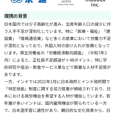
基本方針
提携の背景
安全と安心への取り組み
日本国内では少子高齢化が進み、生産年齢人口の減少に伴
う人手不足が深刻化しています。特に「医療・福祉」「建
安全・安心にお通いいただくために
設業」「情報通信業」など多くの産業において労働力不足
活動報告
が深刻となっており、外国人材の受け入れが急務となって
います。厚生労働省の「労働経済動向調査」（令和7年2
お客様相談センター
月）によると、正社員不足超過が＋48ポイント、特に学
メッセージアーカイブス
術研究や宿泊・飲食サービス業などで顕著な人材不足感が
あります。
一方、インドでは2021年1月に日本政府とインド政府間で
「特定技能」制度に関する協力覚書が締結されており、日
本における就労機会を希望する人材が増加しています。若
年層が多いインドは、国内雇用機会が限られている一方
で、日本語学習に適性があり、親日的な文化背景から、日