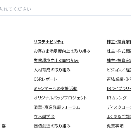
サステナビリティ
株主・投資家
お客さま満足度向上の取り組み
株主・株式関
労働環境向上の取り組み
株主・投資家
人材育成の取り組み
ビジョン／経
CSRレポート
連結業績・財
ミャンマーへの支援活動
IRライブラリ
オリジナルバッグプロジェクト
IRカレンダー
清華・京進発展フォーラム
ディスクロー
立木奨学金
よくあるご質
す姿
価値創造の取り組み
免責事項