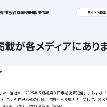
ィ・DX
株主・投資家向け情報
お知らせ
採用情報
サイト内検索
検索
卓越した安全・安心を目指して
へ
掲載が各メディアにあり
集
基本方針
活
安全と安心への取り組み
お
す姿
用
ポリシー
安全・安心にお通いいただくために
社
メッセージアーカイブス
た
式アカウント
表した、当社の「2025年５月期第３四半期決算短信」、および
ライフキャリアや就業
育児や
を支える
T-３）による 自己株式の買付けに関するお知らせ」関して、各
方針
5年4月8日（火）日本経済新聞（電子）