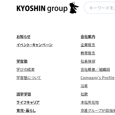
検
索:
お知らせ
会社案内
イベント・キャンペーン
企業理念
教育理念
学習塾
社長挨拶
学びの成果
会社概要／組織図
学習塾について
Company’s Profile
沿革
語学学習
社歌
ライフキャリア
本社所在地
育児・暮らし
京進グループが目指