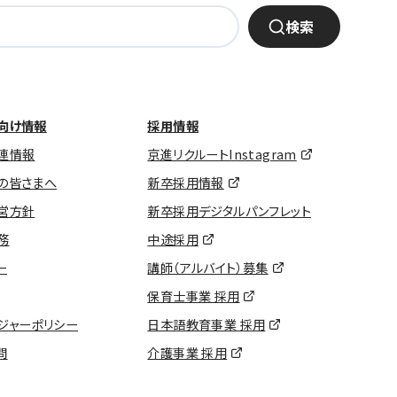
検索
向け情報
採用情報
連情報
京進リクルートInstagram
の皆さまへ
新卒採用情報
営方針
新卒採用デジタルパンフレット
務
中途採用
ー
講師（アルバイト）募集
保育士事業 採用
ジャーポリシー
日本語教育事業 採用
問
介護事業 採用