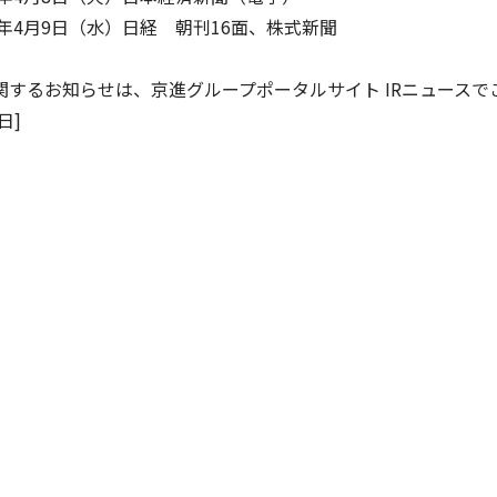
月9日（水）日経 朝刊16面、株式新聞
関するお知らせは、京進グループポータルサイト
IRニュース
で
日]
イフキャリアサービス一覧へ
育児・暮らしサー