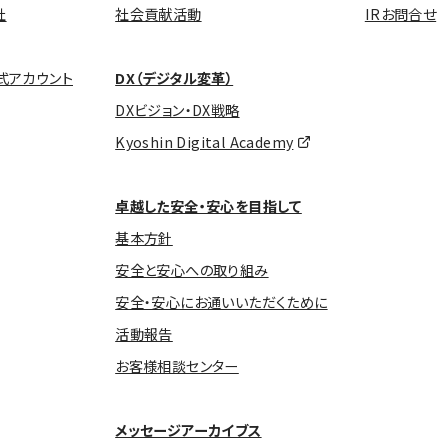
社
社会貢献活動
IRお問合せ
式アカウント
DX（デジタル変革）
DXビジョン・DX戦略
Kyoshin Digital Academy
卓越した安全・安心を目指して
基本方針
安全と安心への取り組み
安全・安心にお通いいただくために
活動報告
お客様相談センター
メッセージアーカイブス