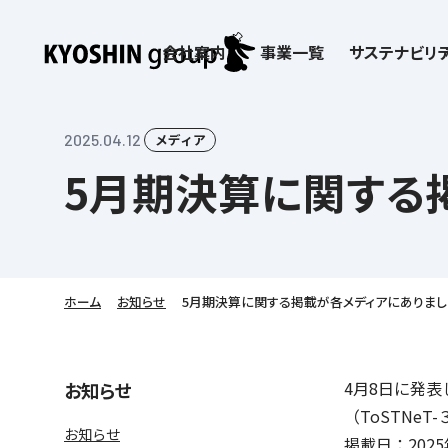
会社案内
事業一覧
サステナビリテ
検索:
サステナビリティ
会社案内
採用情報
株主・投資家向け情報
子どもたちの学びを支える
学習塾サービス一覧
2025.04.12
メディア
5月期決算に関する
お客さま満足度向上の取り組み
企業理念
京進リクルートInstagram
IR ニュース
価値創造の取り組み
社歌
講師（アルバイト）募
IRライブラリー
労働環境向上の取り組み
教育理念
新卒採用情報
株主・株式関連情報
社会貢献活動
本社所在地
保育士事業 採用
IRカレンダー
人材育成の取り組み
社長挨拶
新卒採用デジタルパンフレット
よくあるご質問
学びの成果
京進グループが目指
日本語教育事業 採
ディスクロージャー
会社概要／組織図
中途採用
株主・投資家の皆さまへ
子会社および関係会
介護事業 採用
免責事項
ホーム
お知らせ
5月期決算に関する掲載が各メディアにありまし
Company’s Profile
ビジョン／経営方針
フランチャイズ事業
IRお問合せ
DX（デジタル変革）
沿革
連結業績・財務
ソーシャルメディア公
DXビジョン・DX戦略
情報セキュリティ方針
4月8日に発
お知らせ
語学学習や留学
を支える
（ToSTNe
Kyoshin Digital Academy
デジタルガバナンス
お知らせ
掲載日：202