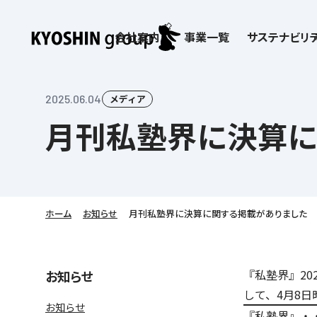
会社案内
事業一覧
サステナビリテ
検索:
サステナビリティ
会社案内
採用情報
株主・投資家向け情報
子どもたちの学びを支える
学習塾サービス一覧
2025.06.04
メディア
月刊私塾界に決算に
お客さま満足度向上の取り組み
企業理念
京進リクルートInstagram
IR ニュース
価値創造の取り組み
社歌
講師（アルバイト）募
IRライブラリー
労働環境向上の取り組み
教育理念
新卒採用情報
株主・株式関連情報
社会貢献活動
本社所在地
保育士事業 採用
IRカレンダー
人材育成の取り組み
社長挨拶
新卒採用デジタルパンフレット
よくあるご質問
学びの成果
京進グループが目指
日本語教育事業 採
ディスクロージャー
会社概要／組織図
中途採用
株主・投資家の皆さまへ
子会社および関係会
介護事業 採用
免責事項
ホーム
お知らせ
月刊私塾界に決算に関する掲載がありました
Company’s Profile
ビジョン／経営方針
フランチャイズ事業
IRお問合せ
DX（デジタル変革）
沿革
連結業績・財務
ソーシャルメディア公
DXビジョン・DX戦略
情報セキュリティ方針
『私塾界』20
お知らせ
語学学習や留学
を支える
して、4月8
Kyoshin Digital Academy
デジタルガバナンス
お知らせ
『私塾界』・