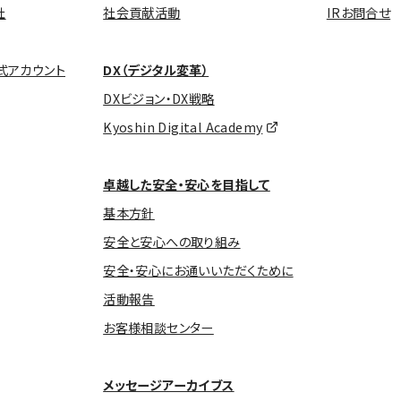
社
社会貢献活動
IRお問合せ
式アカウント
DX（デジタル変革）
DXビジョン・DX戦略
Kyoshin Digital Academy
卓越した安全・安心を目指して
基本方針
安全と安心への取り組み
安全・安心にお通いいただくために
活動報告
お客様相談センター
メッセージアーカイブス