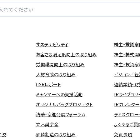
サステナビリティ
株主・投資家
お客さま満足度向上の取り組み
株主・株式関
労働環境向上の取り組み
株主・投資家
人材育成の取り組み
ビジョン／経
CSRレポート
連結業績・財
ミャンマーへの支援活動
IRライブラリ
オリジナルバッグプロジェクト
IRカレンダー
清華・京進発展フォーラム
ディスクロー
立木奨学金
よくあるご質
す姿
価値創造の取り組み
免責事項