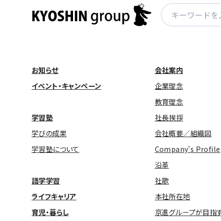
検
索:
お知らせ
会社案内
イベント・キャンペーン
企業理念
教育理念
学習塾
社長挨拶
学びの成果
会社概要／組織図
学習塾について
Company’s Profile
沿革
語学学習
社歌
ライフキャリア
本社所在地
育児・暮らし
京進グループが目指