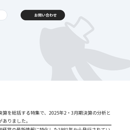
お問い合わせ
動報告
客様相談センター
塾の決算を総括する特集で、2025年2・3月期決算の分析と
暮らし
を支える
がありました。
経営の最新情報に特化した1981年から発行されてい