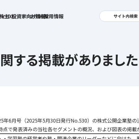
ィ・DX
株主・投資家向け情報
お知らせ
採用情報
サイト内検索
検索
卓越した安全・安心を目指して
へ
関する掲載がありました
集
基本方針
活
安全と安心への取り組み
お
す姿
用
ポリシー
安全・安心にお通いいただくために
社
メッセージアーカイブス
式アカウント
25年6月号（2025年5月30日発行No.530）の株式公開企業
ライフキャリアや就業
育児や
を支える
日時点で発表済みの当社各セグメントの概況、および図表の掲載
方針
・・学習塾の経営者や塾・関連企業のリーダーなどに向けた、塾