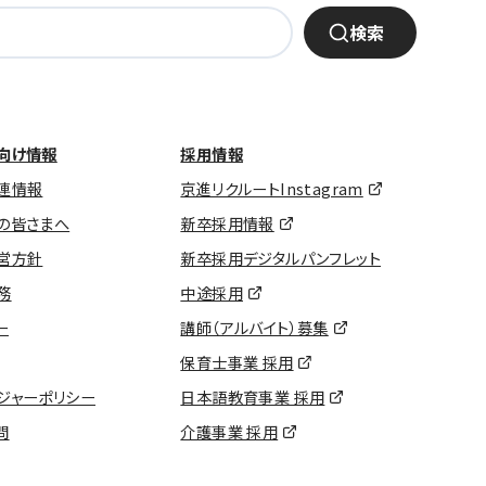
検索
向け情報
採用情報
連情報
京進リクルートInstagram
の皆さまへ
新卒採用情報
営方針
新卒採用デジタルパンフレット
務
中途採用
ー
講師（アルバイト）募集
保育士事業 採用
ジャーポリシー
日本語教育事業 採用
問
介護事業 採用