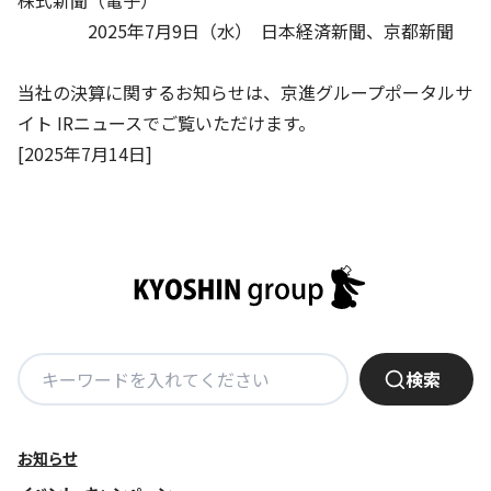
株式新聞（電子）
株主・投資家の皆さまへ
沿革
京進リクルートInstagram
育児・暮らし
2025年7月9日（水） 日本経済新聞、京都新聞
個人情報保護方針
CSRレポート
ビジョン／経営方針
社歌
新卒採用情報
京進グループの事業所
特別警報発令時の授業について
社会貢献活動
連結業績・財務
本社所在地
当社の決算に関するお知らせは、京進グループポータルサ
新卒採用デジタルパンフレット
Copyright © KYOSHIN Co., Ltd. All rights reserved.
ミャンマーへの支援活動
イト
IRニュース
でご覧いただけます。
IRライブラリー
京進グループが目指す姿
中途採用
[2025年7月14日]
オリジナルバッグプロジェクト
IRカレンダー
子会社および関係会社
講師（アルバイト）募集
清華・京進発展フォーラム
ディスクロージャーポリシー
フランチャイズ事業
保育事業 採用
立木奨学金
よくあるご質問
ソーシャルメディア公式アカウント
日本語教育事業 採用
価値創造の取り組み
免責事項
介護事業 採用
DX（デジタル変革）
IRお問合せ
検
検索
DXビジョン・DX戦略
索:
Kyoshin Digital Academy
お知らせ
卓越した安全・安心を目指して