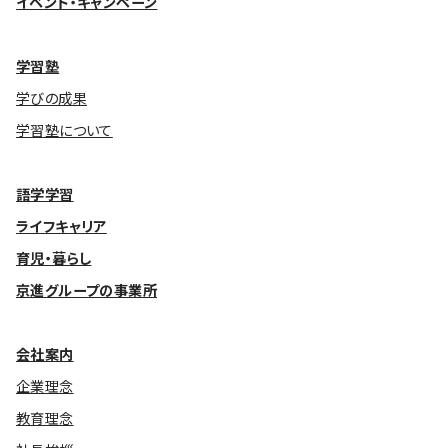
イベント・キャンペーン
基本方針
学習塾
安全と安心への取り組み
学びの成果
安全・安心にお通いいただくために
学習塾について
活動報告
語学学習
お客様相談センター
ライフキャリア
メッセージアーカイブス
育児・暮らし
京進グループの事業所
会社案内
企業理念
教育理念