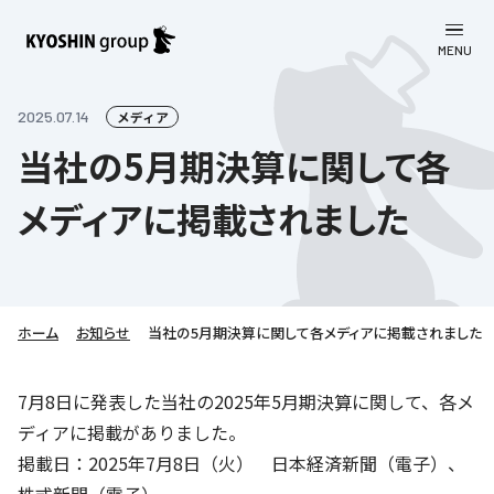
MENU
CLOSE
お知らせ
2025.07.14
メディア
当社の5月期決算に関して各
会社案内
メディアに掲載されました
事業一覧
会社案内
京進グループについて
企業理念
学習塾
教育理念
株主・投資家向け情報
ホーム
学びの成果
サステナビリティ
お知らせ
当社の5月期決算に関して各メディアに掲載されました
社長挨拶
学習塾について
採用情報
お客さま満足度向上の取り組み
株主・投資家向け情報
7月8日に発表した当社の2025年5月期決算に関して、各メ
会社概要／組織図
語学学習
ディアに掲載がありました。
労働環境向上の取り組み
株主・株式関連情報
採用情報
Company’s Profile
お問い合わせ
掲載日：2025年7月8日（火） 日本経済新聞（電子）、
ライフキャリア
人材育成の取り組み
利用規約