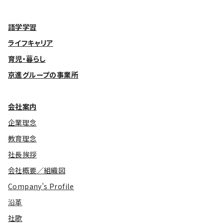
基本方針
語学学習
安全と安心への取り組み
ライフキャリア
育児・暮らし
安全・安心にお通いいただくために
京進グループの事業所
活動報告
お客様相談センター
会社案内
メッセージアーカイブス
企業理念
教育理念
社長挨拶
会社概要／組織図
Company’s Profile
沿革
社歌