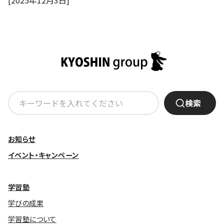
[2025年12月3日]
株主・投資家の皆さまへ
沿革
京進リクルートInstagram
育児・暮らし
個人情報保護方針
CSRレポート
ビジョン／経営方針
社歌
新卒採用情報
京進グループの事業所
特別警報発令時の授業について
社会貢献活動
連結業績・財務
本社所在地
新卒採用デジタルパンフレット
Copyright © KYOSHIN Co., Ltd. All rights reserved.
ミャンマーへの支援活動
IRライブラリー
京進グループが目指す姿
中途採用
オリジナルバッグプロジェクト
IRカレンダー
子会社および関係会社
講師（アルバイト）募集
清華・京進発展フォーラム
検
ディスクロージャーポリシー
フランチャイズ事業
検索
保育事業 採用
索:
立木奨学金
よくあるご質問
ソーシャルメディア公式アカウント
日本語教育事業 採用
価値創造の取り組み
お知らせ
免責事項
介護事業 採用
DX（デジタル変革）
イベント・キャンペーン
IRお問合せ
DXビジョン・DX戦略
学習塾
Kyoshin Digital Academy
学びの成果
学習塾について
卓越した安全・安心を目指して