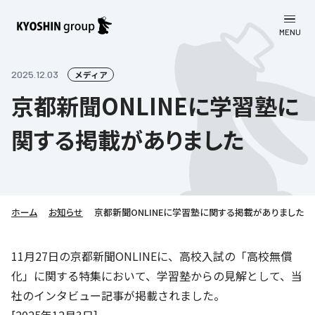
MENU
CLOSE
お知らせ
2025.12.03
メディア
京都新聞ONLINEに学習塾に
会社案内
関する掲載がありました
事業一覧
会社案内
京進グループについて
企業理念
学習塾
教育理念
株主・投資家向け情報
ホーム
学びの成果
サステナビリティ
お知らせ
京都新聞ONLINEに学習塾に関する掲載がありました
社長挨拶
学習塾について
採用情報
お客さま満足度向上の取り組み
株主・投資家向け情報
11月27日の京都新聞ONLINEに、高校入試の「高校無償
会社概要／組織図
語学学習
化」に関する特集において、学習塾からの見解として、当
労働環境向上の取り組み
株主・株式関連情報
採用情報
Company’s Profile
お問い合わせ
社のインタビュー記事が掲載されました。
ライフキャリア
人材育成の取り組み
利用規約