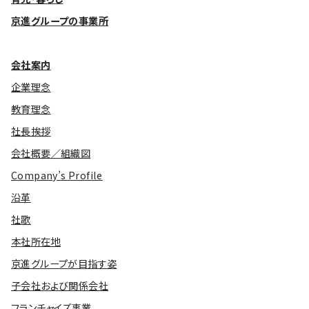
京進グループの事業所
会社案内
企業理念
教育理念
社長挨拶
会社概要／組織図
Company’s Profile
沿革
社歌
本社所在地
京進グループが目指す姿
子会社および関係会社
フランチャイズ事業