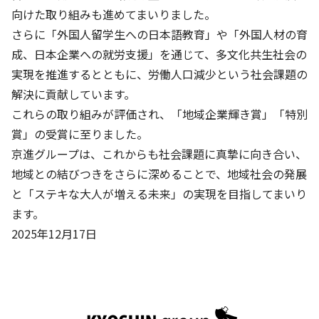
向けた取り組みも進めてまいりました。
基本方針
さらに「外国人留学生への日本語教育」や「外国人材の育
成、日本企業への就労支援」を通じて、多文化共生社会の
安全と安心への取り組み
実現を推進するとともに、労働人口減少という社会課題の
安全・安心にお通いいただくために
解決に貢献しています。
これらの取り組みが評価され、「地域企業輝き賞」「特別
活動報告
賞」の受賞に至りました。
お客様相談センター
京進グループは、これからも社会課題に真摯に向き合い、
地域との結びつきをさらに深めることで、地域社会の発展
メッセージアーカイブス
と「ステキな大人が増える未来」の実現を目指してまいり
ます。
2025年12月17日