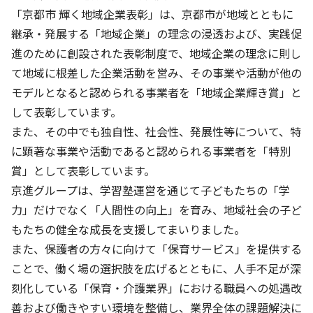
株主・投資家の皆さまへ
沿革
京進リクルートInstagram
育児・暮らし
「京都市 輝く地域企業表彰」は、京都市が地域とともに
個人情報保護方針
CSRレポート
ビジョン／経営方針
社歌
継承・発展する「地域企業」の理念の浸透および、実践促
新卒採用情報
京進グループの事業所
特別警報発令時の授業について
社会貢献活動
進のために創設された表彰制度で、地域企業の理念に則し
連結業績・財務
本社所在地
新卒採用デジタルパンフレット
Copyright © KYOSHIN Co., Ltd. All rights reserved.
て地域に根差した企業活動を営み、その事業や活動が他の
ミャンマーへの支援活動
IRライブラリー
京進グループが目指す姿
モデルとなると認められる事業者を「地域企業輝き賞」と
中途採用
オリジナルバッグプロジェクト
して表彰しています。
IRカレンダー
子会社および関係会社
講師（アルバイト）募集
また、その中でも独自性、社会性、発展性等について、特
清華・京進発展フォーラム
ディスクロージャーポリシー
フランチャイズ事業
保育事業 採用
に顕著な事業や活動であると認められる事業者を「特別
立木奨学金
よくあるご質問
ソーシャルメディア公式アカウント
賞」として表彰しています。
日本語教育事業 採用
価値創造の取り組み
京進グループは、学習塾運営を通じて子どもたちの「学
免責事項
介護事業 採用
力」だけでなく「人間性の向上」を育み、地域社会の子ど
DX（デジタル変革）
IRお問合せ
もたちの健全な成長を支援してまいりました。
また、保護者の方々に向けて「保育サービス」を提供する
DXビジョン・DX戦略
ことで、働く場の選択肢を広げるとともに、人手不足が深
Kyoshin Digital Academy
刻化している「保育・介護業界」における職員への処遇改
善および働きやすい環境を整備し、業界全体の課題解決に
卓越した安全・安心を目指して