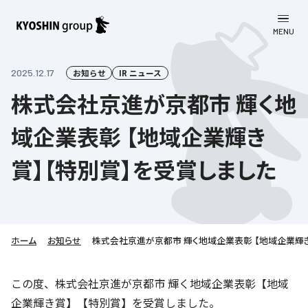
MENU
CLOSE
お知らせ
2025.12.17
お知らせ
IR ニュース
株式会社京進が京都市 輝く地
会社案内
域企業表彰 【地域企業輝き
事業一覧
会社案内
賞】【特別賞】を受賞しました
京進グループについて
企業理念
学習塾
教育理念
株主・投資家向け情報
学びの成果
サステナビリティ
社長挨拶
学習塾について
ホーム
お知らせ
株式会社京進が京都市 輝く地域企業表彰 【地域企業輝き
採用情報
お客さま満足度向上の取り組み
株主・投資家向け情報
会社概要／組織図
語学学習
労働環境向上の取り組み
株主・株式関連情報
採用情報
Company’s Profile
この度、株式会社京進が京都市 輝く地域企業表彰【地域
お問い合わせ
ライフキャリア
人材育成の取り組み
企業輝き賞】【特別賞】を受賞しました。
利用規約