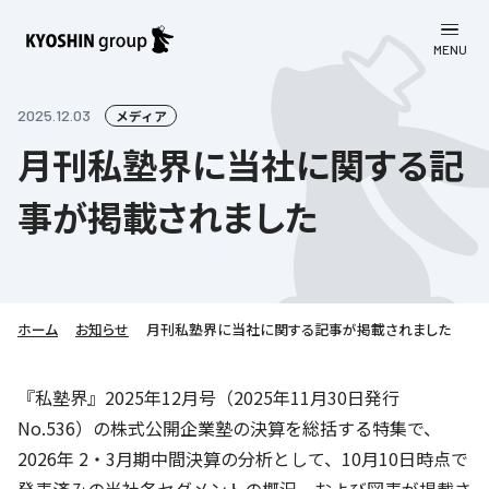
MENU
CLOSE
お知らせ
2025.12.03
メディア
月刊私塾界に当社に関する記
会社案内
事が掲載されました
事業一覧
会社案内
京進グループについて
企業理念
学習塾
教育理念
株主・投資家向け情報
ホーム
学びの成果
サステナビリティ
お知らせ
月刊私塾界に当社に関する記事が掲載されました
社長挨拶
学習塾について
採用情報
お客さま満足度向上の取り組み
株主・投資家向け情報
『私塾界』2025年12月号（2025年11月30日発行
会社概要／組織図
語学学習
No.536）の株式公開企業塾の決算を総括する特集で、
労働環境向上の取り組み
株主・株式関連情報
採用情報
Company’s Profile
お問い合わせ
2026年 2・3月期中間決算の分析として、10月10日時点で
ライフキャリア
人材育成の取り組み
利用規約