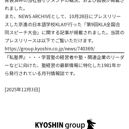
発表済みの当社各セグメントの概況、および図表が掲載さ
株主・投資家の皆さまへ
沿革
京進リクルートInstagram
育児・暮らし
れました。
個人情報保護方針
CSRレポート
ビジョン／経営方針
社歌
新卒採用情報
また、NEWS ARCHIVEとして、10月28日にプレスリリー
京進グループの事業所
特別警報発令時の授業について
社会貢献活動
連結業績・財務
本社所在地
スした京進の日本語学校KLAが行った「第9回KLA全国合
新卒採用デジタルパンフレット
Copyright © KYOSHIN Co., Ltd. All rights reserved.
ミャンマーへの支援活動
同スピーチ大会」に関する記事が掲載されました。当該の
IRライブラリー
京進グループが目指す姿
中途採用
プレスリリースは以下でご覧いただけます。
オリジナルバッグプロジェクト
IRカレンダー
子会社および関係会社
https://group.kyoshin.co.jp/news/740369/
講師（アルバイト）募集
清華・京進発展フォーラム
『私塾界』・・・学習塾の経営者や塾・関連企業のリーダ
ディスクロージャーポリシー
フランチャイズ事業
保育事業 採用
ーなどに向けた、塾経営の最新情報に特化した1981年か
立木奨学金
よくあるご質問
ソーシャルメディア公式アカウント
ら発行されている月刊情報誌です。
日本語教育事業 採用
価値創造の取り組み
免責事項
介護事業 採用
DX（デジタル変革）
[2025年12月3日]
IRお問合せ
DXビジョン・DX戦略
Kyoshin Digital Academy
卓越した安全・安心を目指して