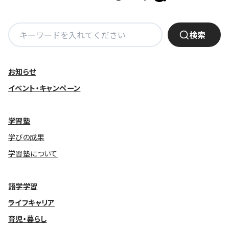
基本方針
検
検索
索:
安全と安心への取り組み
安全・安心にお通いいただくために
お知らせ
活動報告
イベント・キャンペーン
お客様相談センター
学習塾
メッセージアーカイブス
学びの成果
学習塾について
語学学習
ライフキャリア
育児・暮らし