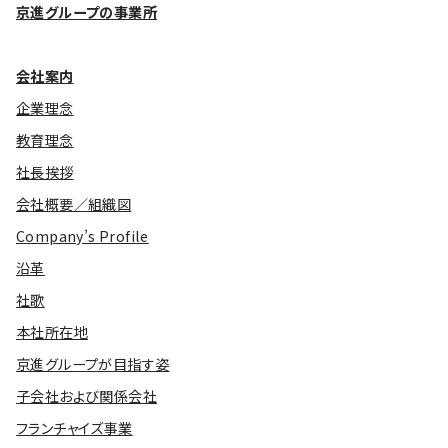
京進グループの事業所
会社案内
企業理念
教育理念
社長挨拶
会社概要／組織図
Company’s Profile
沿革
社歌
本社所在地
京進グループが目指す姿
子会社および関係会社
フランチャイズ事業