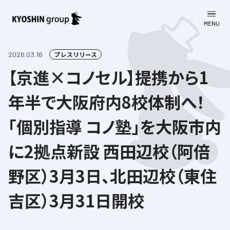
MENU
CLOSE
お知らせ
2026.03.16
プレスリリース
【京進×コノセル】提携から1
会社案内
年半で大阪府内8校体制へ！
事業一覧
会社案内
「個別指導 コノ塾」を大阪市内
京進グループについて
企業理念
学習塾
に2拠点新設 西田辺校（阿倍
教育理念
株主・投資家向け情報
学びの成果
サステナビリティ
野区）3月3日、北田辺校（東住
社長挨拶
学習塾について
採用情報
お客さま満足度向上の取り組み
株主・投資家向け情報
会社概要／組織図
吉区）3月31日開校
語学学習
労働環境向上の取り組み
株主・株式関連情報
採用情報
Company’s Profile
お問い合わせ
ライフキャリア
人材育成の取り組み
利用規約