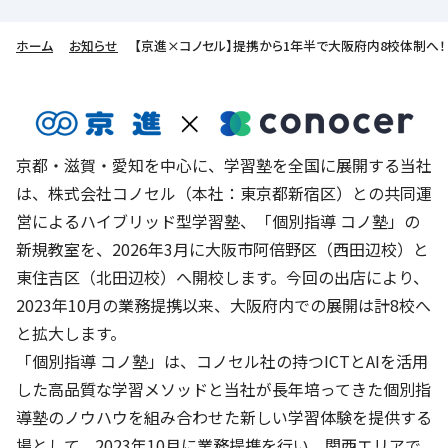
株主・投資家の皆さまへ
沿革
京進リクルートInstagram
育児・暮らし
個人情報保護方針
CSRレポート
ビジョン／経営方針
社歌
ホーム
お知らせ
【京進×コノセル】提携から1年半で大阪府内8校体制へ！ 
新卒採用情報
京進グループの事業所
特別警報発令時の授業について
社会貢献活動
連結業績・財務
本社所在地
新卒採用デジタルパンフレット
Copyright © KYOSHIN Co., Ltd. All rights reserved.
ミャンマーへの支援活動
IRライブラリー
京進グループが目指す姿
中途採用
オリジナルバッグプロジェクト
IRカレンダー
子会社および関係会社
京都・滋賀・愛知を中心に、学習塾を全国に展開する当社
講師（アルバイト）募集
清華・京進発展フォーラム
は、株式会社コノセル（本社：東京都新宿区）との共同運
ディスクロージャーポリシー
フランチャイズ事業
保育事業 採用
営によるハイブリッド型学習塾、「個別指導 コノ塾」の
立木奨学金
よくあるご質問
ソーシャルメディア公式アカウント
新規教室を、2026年3月に大阪市阿倍野区（西田辺校）と
日本語教育事業 採用
価値創造の取り組み
東住吉区（北田辺校）へ開校します。今回の出店により、
免責事項
介護事業 採用
2023年10月の業務提携以来、大阪府内での展開は計8校へ
DX（デジタル変革）
IRお問合せ
と拡大します。
「個別指導 コノ塾」は、コノセル社の持つICTとAIを活用
DXビジョン・DX戦略
した高品質な学習メソッドと当社が長年培ってきた個別指
Kyoshin Digital Academy
導塾のノウハウを組み合わせた新しい学習体験を提供する
卓越した安全・安心を目指して
場として、2023年10月に業務提携を行い、関西エリアで