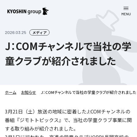
MENU
CLOSE
お知らせ
2026.03.25
メディア
J：COMチャンネルで当社の学
会社案内
童クラブが紹介されました
事業一覧
会社案内
京進グループについて
企業理念
学習塾
教育理念
株主・投資家向け情報
ホーム
学びの成果
サステナビリティ
お知らせ
J：COMチャンネルで当社の学童クラブが紹介されました
社長挨拶
学習塾について
採用情報
お客さま満足度向上の取り組み
株主・投資家向け情報
3月21日（土）放送の地域に密着したJ:COMチャンネルの
会社概要／組織図
語学学習
番組『ジモトトピックス』で、当社の学童クラブ事業に関
労働環境向上の取り組み
株主・株式関連情報
採用情報
Company’s Profile
お問い合わせ
する取り組みが紹介されました。
ライフキャリア
人材育成の取り組み
利用規約