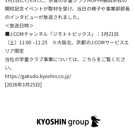
3月1日に行われた、京進の学童クラブHOPPA長岡京校の
株主・投資家の皆さまへ
沿革
京進リクルートInstagram
育児・暮らし
開校記念イベントが取材を受け、当日の様子や事業部部長
個人情報保護方針
CSRレポート
ビジョン／経営方針
社歌
新卒採用情報
のインタビューが放送されました。
京進グループの事業所
特別警報発令時の授業について
社会貢献活動
連結業績・財務
本社所在地
＜放送日時＞
新卒採用デジタルパンフレット
Copyright © KYOSHIN Co., Ltd. All rights reserved.
ミャンマーへの支援活動
■J:COMチャンネル「ジモトトピックス」：3月21日
IRライブラリー
京進グループが目指す姿
中途採用
（土）11:00 –11:25 ※大阪北、京都のJ:COMサービスエ
オリジナルバッグプロジェクト
IRカレンダー
子会社および関係会社
リア限定
講師（アルバイト）募集
清華・京進発展フォーラム
当社の学童クラブ事業については、こちらをご覧くださ
ディスクロージャーポリシー
フランチャイズ事業
保育事業 採用
い。
立木奨学金
よくあるご質問
ソーシャルメディア公式アカウント
https://gakudo.kyoshin.co.jp/
日本語教育事業 採用
価値創造の取り組み
[2026年3月25日]
免責事項
介護事業 採用
DX（デジタル変革）
IRお問合せ
DXビジョン・DX戦略
Kyoshin Digital Academy
卓越した安全・安心を目指して