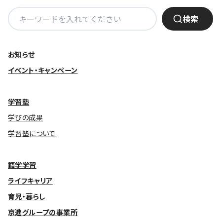
検
検索
基本方針
索:
安全と安心への取り組み
お知らせ
安全・安心にお通いいただくために
イベント・キャンペーン
活動報告
お客様相談センター
学習塾
学びの成果
メッセージアーカイブス
学習塾について
語学学習
ライフキャリア
育児・暮らし
京進グループの事業所