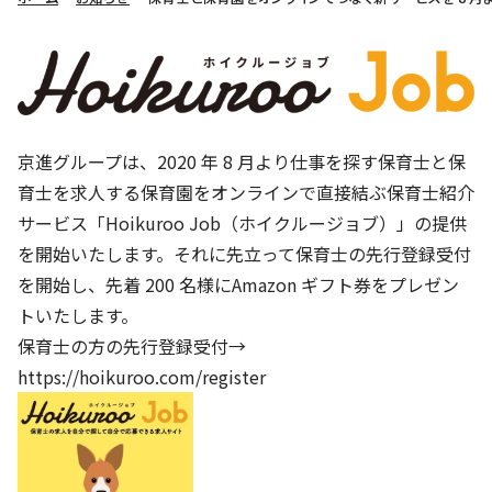
株主・投資家の皆さまへ
沿革
京進リクルートInstagram
育児・暮らし
個人情報保護方針
CSRレポート
ビジョン／経営方針
社歌
新卒採用情報
京進グループの事業所
特別警報発令時の授業について
社会貢献活動
連結業績・財務
本社所在地
新卒採用デジタルパンフレット
Copyright © KYOSHIN Co., Ltd. All rights reserved.
ミャンマーへの支援活動
IRライブラリー
京進グループが目指す姿
中途採用
京進グループは、2020 年 8 月より仕事を探す保育士と保
オリジナルバッグプロジェクト
IRカレンダー
子会社および関係会社
育士を求人する保育園をオンラインで直接結ぶ保育士紹介
講師（アルバイト）募集
清華・京進発展フォーラム
ディスクロージャーポリシー
サービス「Hoikuroo Job（ホイクルージョブ）」の提供
フランチャイズ事業
保育事業 採用
立木奨学金
を開始いたします。それに先立って保育士の先行登録受付
よくあるご質問
ソーシャルメディア公式アカウント
日本語教育事業 採用
を開始し、先着 200 名様にAmazon ギフト券をプレゼン
価値創造の取り組み
免責事項
トいたします。
介護事業 採用
DX（デジタル変革）
保育士の方の先行登録受付→
IRお問合せ
https://hoikuroo.com/register
DXビジョン・DX戦略
Kyoshin Digital Academy
卓越した安全・安心を目指して