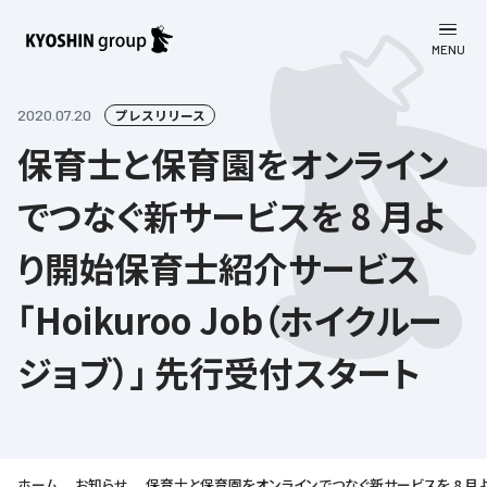
MENU
CLOSE
お知らせ
2020.07.20
プレスリリース
保育士と保育園をオンライン
会社案内
でつなぐ新サービスを 8 月よ
事業一覧
会社案内
り開始保育士紹介サービス
京進グループについて
企業理念
学習塾
「Hoikuroo Job（ホイクルー
教育理念
株主・投資家向け情報
学びの成果
サステナビリティ
ジョブ）」 先行受付スタート
社長挨拶
学習塾について
採用情報
お客さま満足度向上の取り組み
株主・投資家向け情報
会社概要／組織図
語学学習
労働環境向上の取り組み
株主・株式関連情報
採用情報
Company’s Profile
お問い合わせ
ライフキャリア
人材育成の取り組み
利用規約
ホーム
お知らせ
保育士と保育園をオンラインでつなぐ新サービスを 8 月より