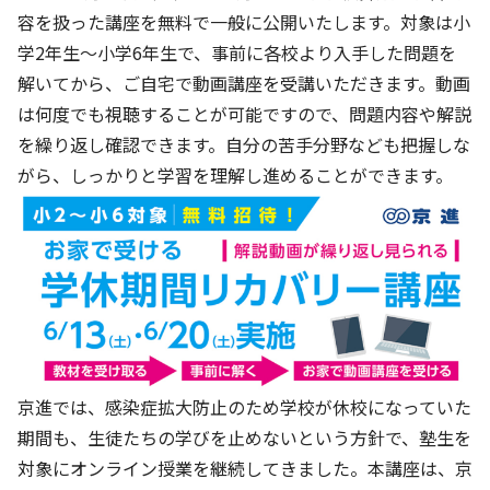
株主・投資家の皆さまへ
沿革
京進リクルートInstagram
育児・暮らし
容を扱った講座を無料で一般に公開いたします。対象は小
個人情報保護方針
CSRレポート
ビジョン／経営方針
社歌
学2年生～小学6年生で、事前に各校より入手した問題を
新卒採用情報
京進グループの事業所
特別警報発令時の授業について
社会貢献活動
解いてから、ご自宅で動画講座を受講いただきます。動画
連結業績・財務
本社所在地
新卒採用デジタルパンフレット
Copyright © KYOSHIN Co., Ltd. All rights reserved.
は何度でも視聴することが可能ですので、問題内容や解説
ミャンマーへの支援活動
IRライブラリー
京進グループが目指す姿
を繰り返し確認できます。自分の苦手分野なども把握しな
中途採用
オリジナルバッグプロジェクト
がら、しっかりと学習を理解し進めることができます。
IRカレンダー
子会社および関係会社
講師（アルバイト）募集
清華・京進発展フォーラム
ディスクロージャーポリシー
フランチャイズ事業
保育事業 採用
立木奨学金
よくあるご質問
ソーシャルメディア公式アカウント
日本語教育事業 採用
価値創造の取り組み
免責事項
介護事業 採用
DX（デジタル変革）
IRお問合せ
DXビジョン・DX戦略
京進では、感染症拡大防止のため学校が休校になっていた
期間も、生徒たちの学びを止めないという方針で、塾生を
Kyoshin Digital Academy
対象にオンライン授業を継続してきました。本講座は、京
卓越した安全・安心を目指して