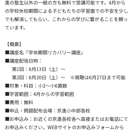
進の塾生以外の一般の方も無料で受講可能です。4月から
の学校休校期間による子どもたちの学習面での不安を少し
基本方針
でも解消してもらい、これからの学びに繋がることを願っ
安全と安心への取り組み
ています。
安全・安心にお通いいただくために
【概要】
活動報告
■講座名「学休期間リカバリー講座」
■講座配信日時：
お客様相談センター
第1回：6月13日（土）～
メッセージアーカイブス
第2回：6月20日（土）～ ※視聴は6月27日まで可能
■対象・科目：小2～小6算数
■学習範囲：4月からの学習範囲
■費用：無料
■申込・問題配布会場：京進小中部各校
■お申込み：お近くの京進各校舎へ直接またはお電話にて
お申込みください。WEBサイトのお申込みフォームから