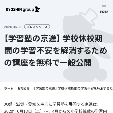
MENU
CLOSE
お知らせ
2020.06.09
プレスリリース
【学習塾の京進】 学校休校期
会社案内
間の学習不安を解消するため
事業一覧
会社案内
の講座を無料で一般公開
京進グループについて
企業理念
学習塾
教育理念
株主・投資家向け情報
学びの成果
サステナビリティ
社長挨拶
学習塾について
ホーム
お知らせ
【学習塾の京進】 学校休校期間の学習不安を解消する
採用情報
お客さま満足度向上の取り組み
株主・投資家向け情報
会社概要／組織図
語学学習
労働環境向上の取り組み
株主・株式関連情報
採用情報
Company’s Profile
京都・滋賀・愛知を中心に学習塾を展開する京進は、
お問い合わせ
ライフキャリア
人材育成の取り組み
2020年6月13日（土）～、4月からの小学校算数の学習内
利用規約