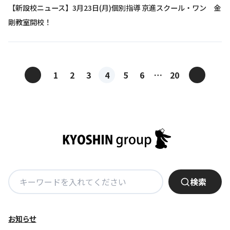
【新設校ニュース】3月23日(月)個別指導 京進スクール・ワン 金
剛教室開校！
投
<
>
1
2
3
4
5
6
…
20
稿
ナ
ビ
ゲ
ー
シ
ョ
検
検索
ン
索:
お知らせ