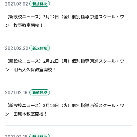
株主・投資家の皆さまへ
沿革
2021.03.02
京進リクルートInstagram
育児・暮らし
新規開校
個人情報保護方針
CSRレポート
ビジョン／経営方針
社歌
新卒採用情報
京進グループの事業所
【新設校ニュース】3月12日（金）個別指導 京進スクール・ワ
特別警報発令時の授業について
社会貢献活動
連結業績・財務
本社所在地
ン 牧野教室開校！
新卒採用デジタルパンフレット
Copyright © KYOSHIN Co., Ltd. All rights reserved.
ミャンマーへの支援活動
IRライブラリー
京進グループが目指す姿
中途採用
オリジナルバッグプロジェクト
2021.02.22
新規開校
IRカレンダー
子会社および関係会社
講師（アルバイト）募集
清華・京進発展フォーラム
【新設校ニュース】2月22日（月）個別指導 京進スクール・ワ
ディスクロージャーポリシー
フランチャイズ事業
保育事業 採用
立木奨学金
ン 明石大久保教室開校！
よくあるご質問
ソーシャルメディア公式アカウント
日本語教育事業 採用
価値創造の取り組み
免責事項
介護事業 採用
2021.02.16
新規開校
DX（デジタル変革）
IRお問合せ
【新設校ニュース】3月16日（火）個別指導 京進スクール・ワ
DXビジョン・DX戦略
ン 田原本教室開校！
Kyoshin Digital Academy
卓越した安全・安心を目指して
2021.02.15
新規開校