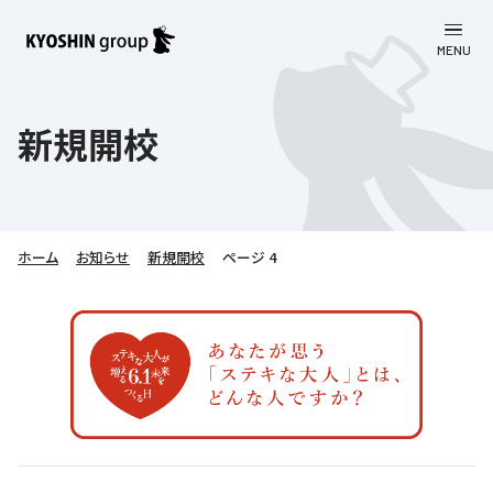
MENU
CLOSE
お知らせ
新規開校
会社案内
事業一覧
会社案内
ホーム
お知らせ
新規開校
ページ 4
京進グループについて
企業理念
学習塾
教育理念
株主・投資家向け情報
学びの成果
サステナビリティ
社長挨拶
学習塾について
採用情報
お客さま満足度向上の取り組み
株主・投資家向け情報
会社概要／組織図
語学学習
労働環境向上の取り組み
株主・株式関連情報
採用情報
Company’s Profile
お問い合わせ
ライフキャリア
人材育成の取り組み
利用規約