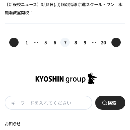
【新設校ニュース】3月5日(月)個別指導 京進スクール・ワン 水
無瀬教室開校！
投
<
>
1
…
5
6
7
8
9
…
20
稿
ナ
ビ
ゲ
ー
シ
ョ
検
検索
ン
索:
お知らせ