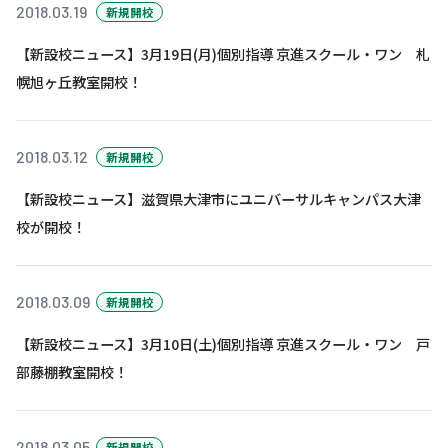
株主・投資家の皆さまへ
沿革
2018.03.19
京進リクルートInstagram
育児・暮らし
新規開校
個人情報保護方針
CSRレポート
ビジョン／経営方針
社歌
新卒採用情報
京進グループの事業所
【新設校ニュース】3月19日(月)個別指導 京進スクール・ワン 札
特別警報発令時の授業について
社会貢献活動
連結業績・財務
本社所在地
幌旭ヶ丘教室開校！
新卒採用デジタルパンフレット
Copyright © KYOSHIN Co., Ltd. All rights reserved.
ミャンマーへの支援活動
IRライブラリー
京進グループが目指す姿
中途採用
オリジナルバッグプロジェクト
2018.03.12
新規開校
IRカレンダー
子会社および関係会社
講師（アルバイト）募集
清華・京進発展フォーラム
【新設校ニュース】滋賀県大津市にユニバーサルキャンパス大津
ディスクロージャーポリシー
フランチャイズ事業
保育事業 採用
立木奨学金
校が開校！
よくあるご質問
ソーシャルメディア公式アカウント
日本語教育事業 採用
価値創造の取り組み
免責事項
介護事業 採用
2018.03.09
新規開校
DX（デジタル変革）
IRお問合せ
【新設校ニュース】3月10日(土)個別指導 京進スクール・ワン 戸
DXビジョン・DX戦略
部藤棚教室開校！
Kyoshin Digital Academy
卓越した安全・安心を目指して
2018.03.05
新規開校