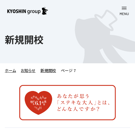
MENU
CLOSE
お知らせ
新規開校
会社案内
事業一覧
会社案内
ホーム
お知らせ
新規開校
ページ 7
京進グループについて
企業理念
学習塾
教育理念
株主・投資家向け情報
学びの成果
サステナビリティ
社長挨拶
学習塾について
採用情報
お客さま満足度向上の取り組み
株主・投資家向け情報
会社概要／組織図
語学学習
労働環境向上の取り組み
株主・株式関連情報
採用情報
Company’s Profile
お問い合わせ
ライフキャリア
人材育成の取り組み
利用規約