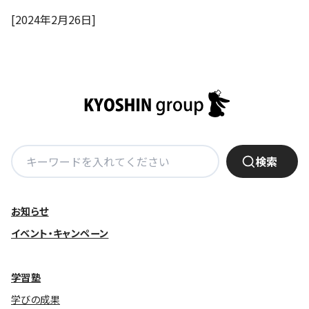
株主・投資家の皆さまへ
沿革
京進リクルートInstagram
育児・暮らし
[2024年2月26日]
個人情報保護方針
CSRレポート
ビジョン／経営方針
社歌
新卒採用情報
京進グループの事業所
特別警報発令時の授業について
社会貢献活動
連結業績・財務
本社所在地
新卒採用デジタルパンフレット
Copyright © KYOSHIN Co., Ltd. All rights reserved.
ミャンマーへの支援活動
IRライブラリー
京進グループが目指す姿
中途採用
オリジナルバッグプロジェクト
IRカレンダー
子会社および関係会社
講師（アルバイト）募集
清華・京進発展フォーラム
ディスクロージャーポリシー
フランチャイズ事業
保育事業 採用
検
立木奨学金
検索
よくあるご質問
ソーシャルメディア公式アカウント
索:
日本語教育事業 採用
価値創造の取り組み
免責事項
介護事業 採用
お知らせ
DX（デジタル変革）
IRお問合せ
イベント・キャンペーン
DXビジョン・DX戦略
Kyoshin Digital Academy
学習塾
学びの成果
卓越した安全・安心を目指して