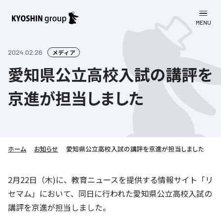
MENU
CLOSE
お知らせ
2024.02.26
メディア
愛知県公立高校入試の講評を
会社案内
京進が担当しました
事業一覧
会社案内
京進グループについて
企業理念
学習塾
教育理念
株主・投資家向け情報
ホーム
学びの成果
サステナビリティ
お知らせ
愛知県公立高校入試の講評を京進が担当しました
社長挨拶
学習塾について
採用情報
お客さま満足度向上の取り組み
株主・投資家向け情報
2月22日（木)に、教育ニュースを提供する情報サイト「リ
会社概要／組織図
語学学習
セマム」において、同日に行われた愛知県公立高校入試の
労働環境向上の取り組み
株主・株式関連情報
採用情報
Company’s Profile
お問い合わせ
講評を京進が担当しました。
ライフキャリア
人材育成の取り組み
利用規約