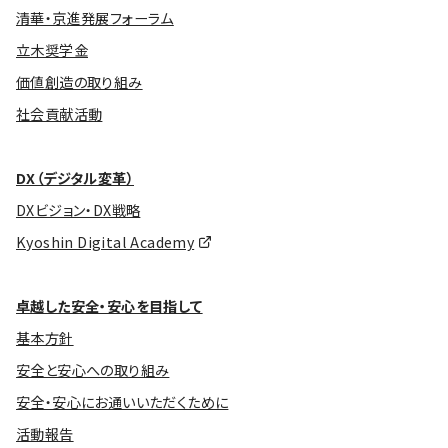
清華・京進発展フォーラム
立木奨学金
価値創造の取り組み
社会貢献活動
DX（デジタル変革）
DXビジョン・DX戦略
Kyoshin Digital Academy
卓越した安全・安心を目指して
基本方針
安全と安心への取り組み
安全・安心にお通いいただくために
活動報告