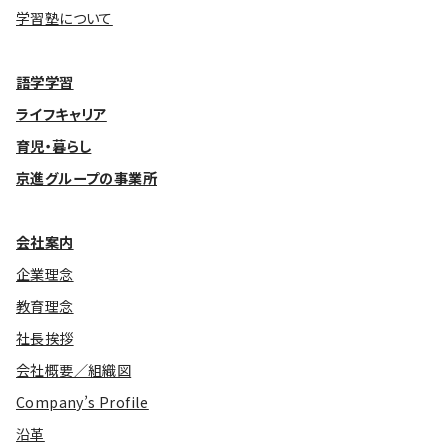
学習塾について
基本方針
語学学習
安全と安心への取り組み
ライフキャリア
安全・安心にお通いいただくために
育児・暮らし
活動報告
京進グループの事業所
お客様相談センター
会社案内
メッセージアーカイブス
企業理念
教育理念
社長挨拶
会社概要／組織図
Company’s Profile
沿革