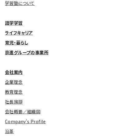
学習塾について
語学学習
ライフキャリア
育児・暮らし
京進グループの事業所
会社案内
企業理念
教育理念
社長挨拶
会社概要／組織図
Company’s Profile
沿革