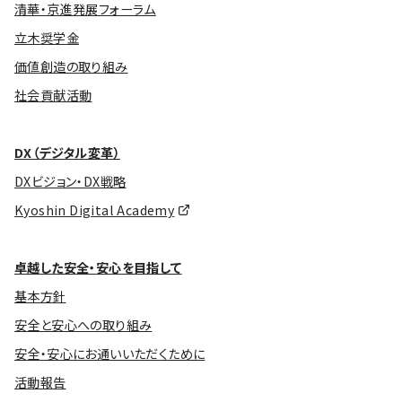
清華・京進発展フォーラム
立木奨学金
価値創造の取り組み
社会貢献活動
DX（デジタル変革）
DXビジョン・DX戦略
Kyoshin Digital Academy
卓越した安全・安心を目指して
基本方針
安全と安心への取り組み
安全・安心にお通いいただくために
活動報告