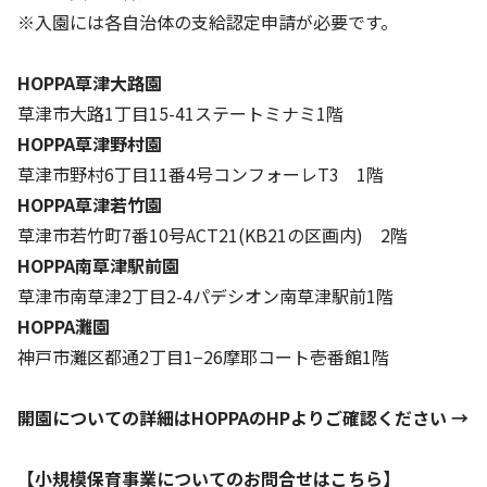
株主・投資家の皆さまへ
沿革
京進リクルートInstagram
育児・暮らし
※入園には各自治体の支給認定申請が必要です。
個人情報保護方針
CSRレポート
ビジョン／経営方針
社歌
新卒採用情報
京進グループの事業所
特別警報発令時の授業について
社会貢献活動
HOPPA草津大路園
連結業績・財務
本社所在地
新卒採用デジタルパンフレット
Copyright © KYOSHIN Co., Ltd. All rights reserved.
草津市大路1丁目15-41ステートミナミ1階
ミャンマーへの支援活動
IRライブラリー
京進グループが目指す姿
HOPPA草津野村園
中途採用
オリジナルバッグプロジェクト
草津市野村6丁目11番4号コンフォーレT3 1階
IRカレンダー
子会社および関係会社
講師（アルバイト）募集
HOPPA草津若竹園
清華・京進発展フォーラム
ディスクロージャーポリシー
フランチャイズ事業
保育事業 採用
草津市若竹町7番10号ACT21(KB21の区画内) 2階
立木奨学金
よくあるご質問
ソーシャルメディア公式アカウント
HOPPA南草津駅前園
日本語教育事業 採用
価値創造の取り組み
草津市南草津2丁目2-4パデシオン南草津駅前1階
免責事項
介護事業 採用
HOPPA灘園
DX（デジタル変革）
IRお問合せ
神戸市灘区都通2丁目1−26摩耶コート壱番館1階
DXビジョン・DX戦略
開園についての詳細はHOPPAのHPよりご確認ください →
Kyoshin Digital Academy
【小規模保育事業についてのお問合せはこちら】
卓越した安全・安心を目指して