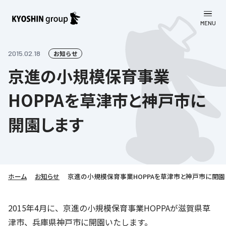
MENU
CLOSE
お知らせ
2015.02.18
お知らせ
京進の小規模保育事業
会社案内
HOPPAを草津市と神戸市に
事業一覧
会社案内
開園します
京進グループについて
企業理念
学習塾
教育理念
株主・投資家向け情報
学びの成果
サステナビリティ
社長挨拶
学習塾について
ホーム
お知らせ
京進の小規模保育事業HOPPAを草津市と神戸市に開園
採用情報
お客さま満足度向上の取り組み
株主・投資家向け情報
会社概要／組織図
語学学習
労働環境向上の取り組み
株主・株式関連情報
採用情報
Company’s Profile
2015年4月に、京進の小規模保育事業HOPPAが滋賀県草
お問い合わせ
ライフキャリア
人材育成の取り組み
津市、兵庫県神戸市に開園いたします。
利用規約