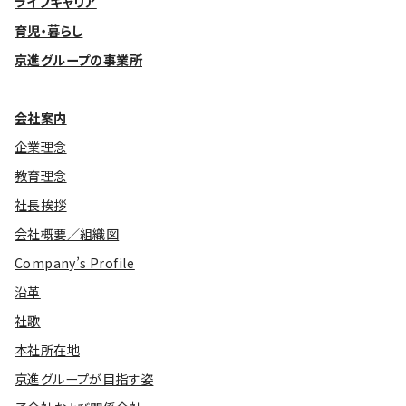
ライフキャリア
育児・暮らし
基本方針
京進グループの事業所
安全と安心への取り組み
安全・安心にお通いいただくために
会社案内
企業理念
活動報告
教育理念
お客様相談センター
社長挨拶
メッセージアーカイブス
会社概要／組織図
Company’s Profile
沿革
社歌
本社所在地
京進グループが目指す姿