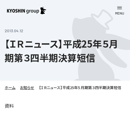
MENU
CLOSE
お知らせ
2013.04.12
【ＩＲニュース】平成25年５月
会社案内
期第３四半期決算短信
事業一覧
会社案内
京進グループについて
企業理念
学習塾
教育理念
株主・投資家向け情報
ホーム
学びの成果
サステナビリティ
お知らせ
【ＩＲニュース】平成25年５月期第３四半期決算短信
社長挨拶
学習塾について
採用情報
お客さま満足度向上の取り組み
株主・投資家向け情報
資料
会社概要／組織図
語学学習
労働環境向上の取り組み
株主・株式関連情報
採用情報
Company’s Profile
お問い合わせ
ライフキャリア
人材育成の取り組み
利用規約