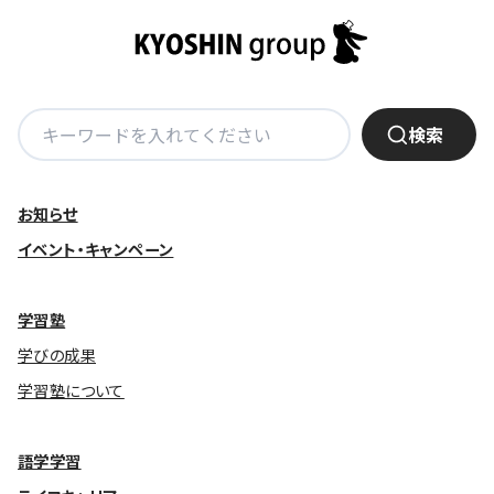
株主・投資家の皆さまへ
沿革
京進リクルートInstagram
育児・暮らし
個人情報保護方針
CSRレポート
ビジョン／経営方針
社歌
新卒採用情報
京進グループの事業所
特別警報発令時の授業について
社会貢献活動
連結業績・財務
本社所在地
新卒採用デジタルパンフレット
Copyright © KYOSHIN Co., Ltd. All rights reserved.
ミャンマーへの支援活動
検
IRライブラリー
検索
京進グループが目指す姿
中途採用
索:
オリジナルバッグプロジェクト
IRカレンダー
子会社および関係会社
講師（アルバイト）募集
清華・京進発展フォーラム
お知らせ
ディスクロージャーポリシー
フランチャイズ事業
保育事業 採用
イベント・キャンペーン
立木奨学金
よくあるご質問
ソーシャルメディア公式アカウント
日本語教育事業 採用
価値創造の取り組み
免責事項
学習塾
介護事業 採用
DX（デジタル変革）
IRお問合せ
学びの成果
学習塾について
DXビジョン・DX戦略
Kyoshin Digital Academy
語学学習
卓越した安全・安心を目指して