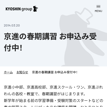
MENU
CLOSE
お知らせ
2014.03.20
京進の春期講習 お申込み受
会社案内
付中！
事業一覧
会社案内
京進グループについて
企業理念
学習塾
教育理念
株主・投資家向け情報
ホーム
学びの成果
サステナビリティ
お知らせ
京進の春期講習 お申込み受付中！
社長挨拶
学習塾について
採用情報
お客さま満足度向上の取り組み
株主・投資家向け情報
京進小中部、京進高校部、京進スクール・ワン、京進ぷれ
会社概要／組織図
語学学習
わんの各校・教室で、春期講習がはじまります。
労働環境向上の取り組み
株主・株式関連情報
採用情報
Company’s Profile
お問い合わせ
新学年が始まる前の学習準備・受験対策のスタートなどの
ライフキャリア
人材育成の取り組み
利用規約