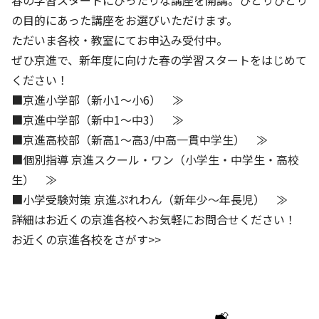
春の学習スタートにぴったりな講座を開講。ひとりひとり
株主・投資家の皆さまへ
沿革
京進リクルートInstagram
育児・暮らし
の目的にあった講座をお選びいただけます。
個人情報保護方針
CSRレポート
ビジョン／経営方針
社歌
新卒採用情報
ただいま各校・教室にてお申込み受付中。
京進グループの事業所
特別警報発令時の授業について
社会貢献活動
連結業績・財務
本社所在地
ぜひ京進で、新年度に向けた春の学習スタートをはじめて
新卒採用デジタルパンフレット
Copyright © KYOSHIN Co., Ltd. All rights reserved.
ミャンマーへの支援活動
ください！
IRライブラリー
京進グループが目指す姿
中途採用
■京進小学部（新小1〜小6） ≫
オリジナルバッグプロジェクト
IRカレンダー
子会社および関係会社
■京進中学部（新中1〜中3） ≫
講師（アルバイト）募集
清華・京進発展フォーラム
■京進高校部（新高1〜高3/中高一貫中学生） ≫
ディスクロージャーポリシー
フランチャイズ事業
保育事業 採用
■個別指導 京進スクール・ワン（小学生・中学生・高校
立木奨学金
よくあるご質問
ソーシャルメディア公式アカウント
生） ≫
日本語教育事業 採用
価値創造の取り組み
■小学受験対策 京進ぷれわん（新年少〜年長児） ≫
免責事項
介護事業 採用
詳細はお近くの京進各校へお気軽にお問合せください！
DX（デジタル変革）
IRお問合せ
お近くの京進各校をさがす>>
DXビジョン・DX戦略
Kyoshin Digital Academy
卓越した安全・安心を目指して