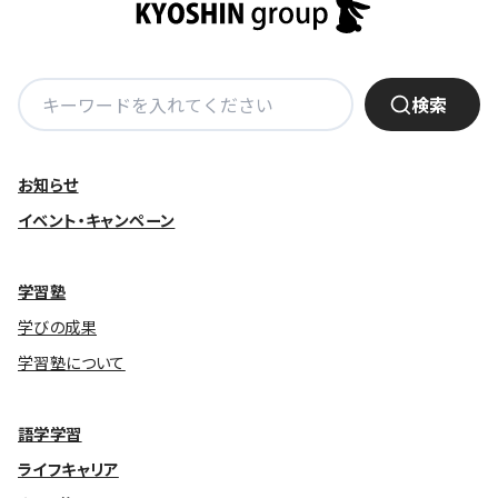
基本方針
検
安全と安心への取り組み
検索
索:
安全・安心にお通いいただくために
活動報告
お知らせ
イベント・キャンペーン
お客様相談センター
メッセージアーカイブス
学習塾
学びの成果
学習塾について
語学学習
ライフキャリア