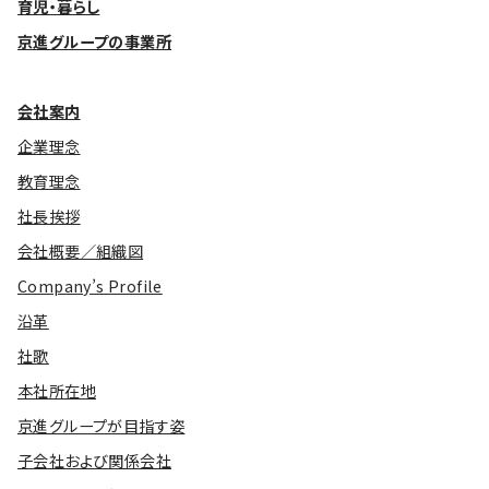
育児・暮らし
京進グループの事業所
会社案内
企業理念
教育理念
社長挨拶
会社概要／組織図
Company’s Profile
沿革
社歌
本社所在地
京進グループが目指す姿
子会社および関係会社