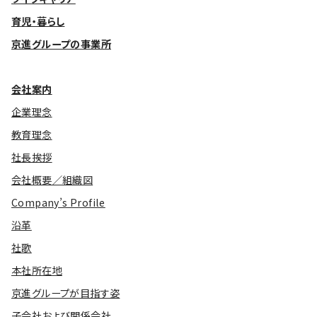
育児・暮らし
基本方針
京進グループの事業所
安全と安心への取り組み
安全・安心にお通いいただくために
会社案内
企業理念
活動報告
教育理念
お客様相談センター
社長挨拶
メッセージアーカイブス
会社概要／組織図
Company’s Profile
沿革
社歌
本社所在地
京進グループが目指す姿
子会社および関係会社