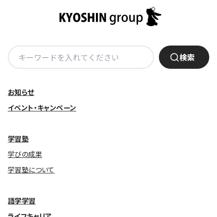
株主・投資家の皆さまへ
沿革
京進リクルートInstagram
育児・暮らし
個人情報保護方針
CSRレポート
ビジョン／経営方針
社歌
新卒採用情報
京進グループの事業所
特別警報発令時の授業について
社会貢献活動
連結業績・財務
本社所在地
新卒採用デジタルパンフレット
Copyright © KYOSHIN Co., Ltd. All rights reserved.
検
ミャンマーへの支援活動
検索
IRライブラリー
京進グループが目指す姿
索:
中途採用
オリジナルバッグプロジェクト
IRカレンダー
子会社および関係会社
講師（アルバイト）募集
清華・京進発展フォーラム
お知らせ
ディスクロージャーポリシー
フランチャイズ事業
保育事業 採用
イベント・キャンペーン
立木奨学金
よくあるご質問
ソーシャルメディア公式アカウント
日本語教育事業 採用
価値創造の取り組み
免責事項
学習塾
介護事業 採用
DX（デジタル変革）
学びの成果
IRお問合せ
学習塾について
DXビジョン・DX戦略
Kyoshin Digital Academy
語学学習
卓越した安全・安心を目指して
ライフキャリア