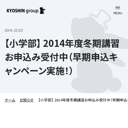
MENU
CLOSE
お知らせ
2014.12.03
【小学部】 2014年度冬期講習
会社案内
お申込み受付中（早期申込キ
事業一覧
会社案内
ャンペーン実施！）
京進グループについて
企業理念
学習塾
教育理念
株主・投資家向け情報
学びの成果
サステナビリティ
社長挨拶
学習塾について
ホーム
お知らせ
【小学部】 2014年度冬期講習お申込み受付中（早期申込
採用情報
お客さま満足度向上の取り組み
株主・投資家向け情報
会社概要／組織図
語学学習
労働環境向上の取り組み
株主・株式関連情報
採用情報
Company’s Profile
お問い合わせ
ライフキャリア
人材育成の取り組み
利用規約