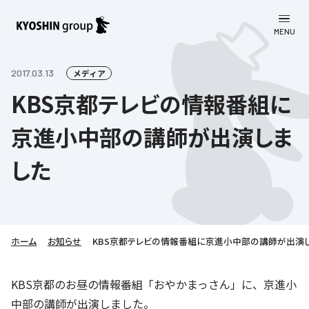
MENU
CLOSE
お知らせ
2017.03.13
メディア
KBS京都テレビの情報番組に
会社案内
京進小中部の講師が出演しま
事業一覧
会社案内
した
京進グループについて
企業理念
学習塾
教育理念
株主・投資家向け情報
学びの成果
サステナビリティ
社長挨拶
学習塾について
ホーム
お知らせ
KBS京都テレビの情報番組に京進小中部の講師が出演
採用情報
お客さま満足度向上の取り組み
株主・投資家向け情報
会社概要／組織図
語学学習
労働環境向上の取り組み
株主・株式関連情報
採用情報
Company’s Profile
KBS京都のお昼の情報番組「おやかまっさん」に、京進小
お問い合わせ
ライフキャリア
人材育成の取り組み
中部の講師が出演しました。
利用規約