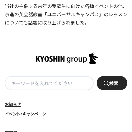
株主・投資家の皆さまへ
沿革
京進リクルートInstagram
育児・暮らし
当社の主催する来年の受験生に向けた各種イベントの他、
個人情報保護方針
CSRレポート
ビジョン／経営方針
社歌
京進の英会話教室「ユニバーサルキャンパス」のレッスン
新卒採用情報
京進グループの事業所
特別警報発令時の授業について
社会貢献活動
についても話題に取り上げられました。
連結業績・財務
本社所在地
新卒採用デジタルパンフレット
Copyright © KYOSHIN Co., Ltd. All rights reserved.
ミャンマーへの支援活動
IRライブラリー
京進グループが目指す姿
中途採用
オリジナルバッグプロジェクト
IRカレンダー
子会社および関係会社
講師（アルバイト）募集
清華・京進発展フォーラム
ディスクロージャーポリシー
フランチャイズ事業
保育事業 採用
立木奨学金
よくあるご質問
ソーシャルメディア公式アカウント
日本語教育事業 採用
価値創造の取り組み
検
免責事項
検索
介護事業 採用
索:
DX（デジタル変革）
IRお問合せ
お知らせ
DXビジョン・DX戦略
イベント・キャンペーン
Kyoshin Digital Academy
卓越した安全・安心を目指して