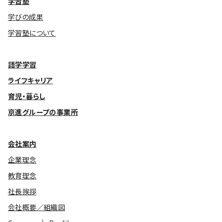
学習塾
学びの成果
基本方針
学習塾について
安全と安心への取り組み
安全・安心にお通いいただくために
語学学習
ライフキャリア
活動報告
育児・暮らし
お客様相談センター
京進グループの事業所
メッセージアーカイブス
会社案内
企業理念
教育理念
社長挨拶
会社概要／組織図