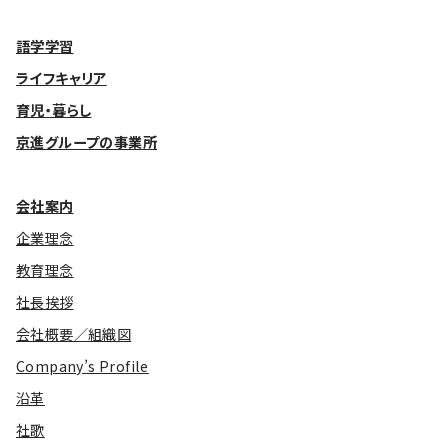
語学学習
ライフキャリア
育児・暮らし
京進グループの事業所
会社案内
企業理念
教育理念
社長挨拶
会社概要／組織図
Company’s Profile
沿革
社歌