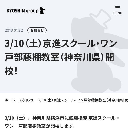
MENU
CLOSE
お知らせ
2018.01.22
お知らせ
3/10（土）京進スクール・ワン
会社案内
戸部藤棚教室（神奈川県）開
事業一覧
会社案内
校！
京進グループについて
企業理念
学習塾
教育理念
株主・投資家向け情報
学びの成果
サステナビリティ
社長挨拶
学習塾について
ホーム
お知らせ
3/10（土）京進スクール・ワン戸部藤棚教室（神奈川県）
採用情報
お客さま満足度向上の取り組み
株主・投資家向け情報
会社概要／組織図
語学学習
労働環境向上の取り組み
株主・株式関連情報
採用情報
Company’s Profile
3/10（土）、神奈川県横浜市に個別指導 京進スクール・
お問い合わせ
ライフキャリア
人材育成の取り組み
ワン 戸部藤棚教室が開校します。
利用規約