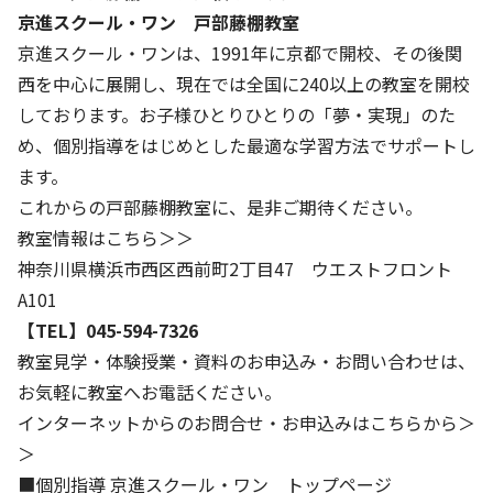
株主・投資家の皆さまへ
沿革
京進リクルートInstagram
育児・暮らし
京進スクール・ワン 戸部藤棚教室
個人情報保護方針
CSRレポート
ビジョン／経営方針
社歌
京進スクール・ワンは、1991年に京都で開校、その後関
新卒採用情報
京進グループの事業所
特別警報発令時の授業について
社会貢献活動
西を中心に展開し、現在では全国に240以上の教室を開校
連結業績・財務
本社所在地
新卒採用デジタルパンフレット
Copyright © KYOSHIN Co., Ltd. All rights reserved.
しております。お子様ひとりひとりの「夢・実現」のた
ミャンマーへの支援活動
IRライブラリー
京進グループが目指す姿
め、個別指導をはじめとした最適な学習方法でサポートし
中途採用
オリジナルバッグプロジェクト
ます。
IRカレンダー
子会社および関係会社
講師（アルバイト）募集
これからの戸部藤棚教室に、是非ご期待ください。
清華・京進発展フォーラム
ディスクロージャーポリシー
フランチャイズ事業
保育事業 採用
教室情報はこちら＞＞
立木奨学金
よくあるご質問
ソーシャルメディア公式アカウント
神奈川県横浜市西区西前町2丁目47 ウエストフロント
日本語教育事業 採用
価値創造の取り組み
A101
免責事項
介護事業 採用
【TEL】045-594-7326
DX（デジタル変革）
IRお問合せ
教室見学・体験授業・資料のお申込み・お問い合わせは、
お気軽に教室へお電話ください。
DXビジョン・DX戦略
インターネットからのお問合せ・お申込みはこちらから＞
Kyoshin Digital Academy
＞
■個別指導 京進スクール・ワン トップページ
卓越した安全・安心を目指して